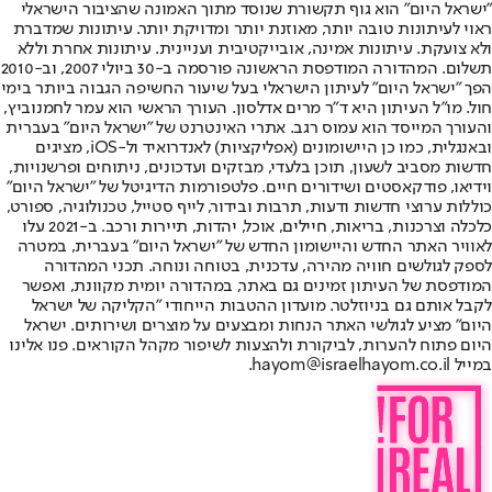
"ישראל היום" הוא גוף תקשורת שנוסד מתוך האמונה שהציבור הישראלי
ראוי לעיתונות טובה יותר, מאוזנת יותר ומדויקת יותר. עיתונות שמדברת
ולא צועקת. עיתונות אמינה, אובייקטיבית ועניינית. עיתונות אחרת וללא
תשלום. המהדורה המודפסת הראשונה פורסמה ב-30 ביולי 2007, וב-2010
הפך "ישראל היום" לעיתון הישראלי בעל שיעור החשיפה הגבוה ביותר בימי
חול. מו"ל העיתון היא ד"ר מרים אדלסון. העורך הראשי הוא עמר לחמנוביץ,
והעורך המייסד הוא עמוס רגב. אתרי האינטרנט של "ישראל היום" בעברית
ובאנגלית, כמו כן היישומונים (אפליקציות) לאנדרואיד ול-iOS, מציגים
חדשות מסביב לשעון, תוכן בלעדי, מבזקים ועדכונים, ניתוחים ופרשנויות,
וידיאו, פודקאסטים ושידורים חיים. פלטפורמות הדיגיטל של "ישראל היום"
כוללות ערוצי חדשות ודעות, תרבות ובידור, לייף סטייל, טכנולוגיה, ספורט,
כלכלה וצרכנות, בריאות, חיילים, אוכל, יהדות, תיירות ורכב. ב-2021 עלו
לאוויר האתר החדש והיישומון החדש של "ישראל היום" בעברית, במטרה
לספק לגולשים חוויה מהירה, עדכנית, בטוחה ונוחה. תכני המהדורה
המודפסת של העיתון זמינים גם באתר, במהדורה יומית מקוונת, ואפשר
לקבל אותם גם בניוזלטר. מועדון ההטבות הייחודי "הקליקה של ישראל
היום" מציע לגולשי האתר הנחות ומבצעים על מוצרים ושירותים. ישראל
היום פתוח להערות, לביקורת ולהצעות לשיפור מקהל הקוראים. פנו אלינו
במייל hayom@israelhayom.co.il.