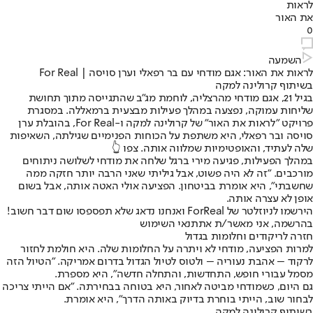
לראות
את האור
0
השמעה
לראות את האור: אגם מודחי עם בר רפאלי וערן סויסה | For Real
בשיתוף קרולינה למקה
בגיל 21, אגם מודחי מהרצליה, לוחמת מג"ב שהתגייסה מתוך תחושת
שליחות עמוקה, נפצעה במהלך פעילות מבצעית ברמאללה. במסגרת
פרויקט "לראות את האור" של קרולינה למקה ו-For Real, בהובלת ערן
סויסה ובר רפאלי, היא משתפת על הכוחות הפנימיים שגילתה, השאיפות
שלה לעתיד, והאופטימיות שמלווה אותה. צפו 👆
במהלך הפעילות, פגיעה מירי ברגל שלחה את מודחי לשלושה ניתוחים
מורכבים. "זה לא היה פשוט, אבל גיליתי שאני הרבה יותר חזקה ממה
שחשבתי", היא אומרת בביטחון. הפציעה אולי האטה אותה, אבל בשום
אופן לא עצרה אותה.
הירשמו לניוזלטר של ForReal ואנחנו נדאג שלא תפספסו שום דבר חשוב!
בהרשמה, אני מאשר/ת את
תנאי השימוש
חזרה לריקודים וחלומות בגדול
למרות הפציעה, מודחי לא ויתרה על החלומות שלה. היא חולמת לחזור
לרקוד – אהבת נעוריה – ולטוס לטיול הגדול בדרום אמריקה. "הטיול הזה
מסמל עבורי חופש, התחדשות, והתחלה חדשה", היא מספרת.
גם היום, כשמודחי מביטה לאחור, היא בטוחה בבחירתה. "אם הייתי צריכה
לבחור שוב, הייתי בוחרת בדיוק באותה הדרך", היא אומרת.
בשיתוף קרולינה למקה