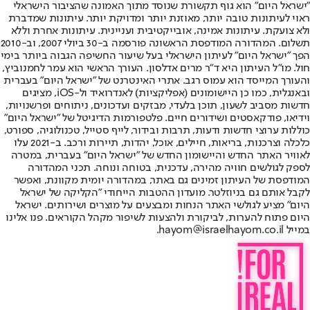
"ישראל היום" הוא גוף תקשורת שנוסד מתוך האמונה שהציבור הישראלי
ראוי לעיתונות טובה יותר, מאוזנת יותר ומדויקת יותר. עיתונות שמדברת
ולא צועקת. עיתונות אמינה, אובייקטיבית ועניינית. עיתונות אחרת וללא
תשלום. המהדורה המודפסת הראשונה פורסמה ב-30 ביולי 2007, וב-2010
הפך "ישראל היום" לעיתון הישראלי בעל שיעור החשיפה הגבוה ביותר בימי
חול. מו"ל העיתון היא ד"ר מרים אדלסון. העורך הראשי הוא עמר לחמנוביץ,
והעורך המייסד הוא עמוס רגב. אתרי האינטרנט של "ישראל היום" בעברית
ובאנגלית, כמו כן היישומונים (אפליקציות) לאנדרואיד ול-iOS, מציגים
חדשות מסביב לשעון, תוכן בלעדי, מבזקים ועדכונים, ניתוחים ופרשנויות,
וידיאו, פודקאסטים ושידורים חיים. פלטפורמות הדיגיטל של "ישראל היום"
כוללות ערוצי חדשות ודעות, תרבות ובידור, לייף סטייל, טכנולוגיה, ספורט,
כלכלה וצרכנות, בריאות, חיילים, אוכל, יהדות, תיירות ורכב. ב-2021 עלו
לאוויר האתר החדש והיישומון החדש של "ישראל היום" בעברית, במטרה
לספק לגולשים חוויה מהירה, עדכנית, בטוחה ונוחה. תכני המהדורה
המודפסת של העיתון זמינים גם באתר, במהדורה יומית מקוונת, ואפשר
לקבל אותם גם בניוזלטר. מועדון ההטבות הייחודי "הקליקה של ישראל
היום" מציע לגולשי האתר הנחות ומבצעים על מוצרים ושירותים. ישראל
היום פתוח להערות, לביקורת ולהצעות לשיפור מקהל הקוראים. פנו אלינו
במייל hayom@israelhayom.co.il.