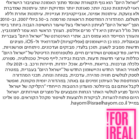
"ישראל היום" הוא גוף תקשורת שנוסד מתוך האמונה שהציבור הישראלי
ראוי לעיתונות טובה יותר, מאוזנת יותר ומדויקת יותר. עיתונות שמדברת
ולא צועקת. עיתונות אמינה, אובייקטיבית ועניינית. עיתונות אחרת וללא
תשלום. המהדורה המודפסת הראשונה פורסמה ב-30 ביולי 2007, וב-2010
הפך "ישראל היום" לעיתון הישראלי בעל שיעור החשיפה הגבוה ביותר בימי
חול. מו"ל העיתון היא ד"ר מרים אדלסון. העורך הראשי הוא עמר לחמנוביץ,
והעורך המייסד הוא עמוס רגב. אתרי האינטרנט של "ישראל היום" בעברית
ובאנגלית, כמו כן היישומונים (אפליקציות) לאנדרואיד ול-iOS, מציגים
חדשות מסביב לשעון, תוכן בלעדי, מבזקים ועדכונים, ניתוחים ופרשנויות,
וידיאו, פודקאסטים ושידורים חיים. פלטפורמות הדיגיטל של "ישראל היום"
כוללות ערוצי חדשות ודעות, תרבות ובידור, לייף סטייל, טכנולוגיה, ספורט,
כלכלה וצרכנות, בריאות, חיילים, אוכל, יהדות, תיירות ורכב. ב-2021 עלו
לאוויר האתר החדש והיישומון החדש של "ישראל היום" בעברית, במטרה
לספק לגולשים חוויה מהירה, עדכנית, בטוחה ונוחה. תכני המהדורה
המודפסת של העיתון זמינים גם באתר, במהדורה יומית מקוונת, ואפשר
לקבל אותם גם בניוזלטר. מועדון ההטבות הייחודי "הקליקה של ישראל
היום" מציע לגולשי האתר הנחות ומבצעים על מוצרים ושירותים. ישראל
היום פתוח להערות, לביקורת ולהצעות לשיפור מקהל הקוראים. פנו אלינו
במייל hayom@israelhayom.co.il.