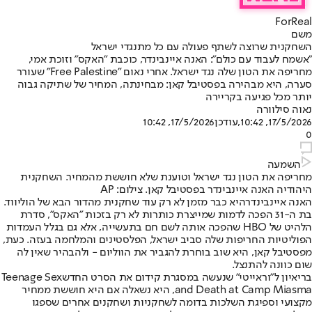
ForReal
משם
השחקנית שרוצה לשתף פעולה עם כל מתנגדי ישראל
"אשמח לעבוד עם כולם": האנה איינבינדר, כוכבת "האקס" וזוכת אמי,
מחריפה את הטון שלה נגד ישראל. אחרי נאום "Free Palestine" שעורר
סערה, היא מבהירה בפסטיבל קאן: מבחינתה, המחיר של שתיקה גבוה
יותר מכל פגיעה בקריירה
נאוה סילוורה
17/5/2026, 10:42
,עודכן
17/5/2026, 10:42
0
השמעה
מחריפה את הטון נגד ישראל וטוענת שלא חוששת מהמחיר. השחקנית
היהודיה האנה איינבינדר בפסטיבל קאן. צילום: AP
האנה איינבינדר
היא כבר מזמן לא רק עוד שחקנית מהדור הבא של הוליווד.
בת ה-31 הפכה לדמות שמייצרת כותרות לא רק בזכות "האקס", סדרת
הלהיט של HBO שהפכה אותה לשם חם בתעשייה, אלא גם בגלל העמדות
הפוליטיות החריפות שלה סביב ישראל, הפלסטינים והמלחמה בעזה. כעת,
מפסטיבל קאן, היא שוב בוחרת להגביר את הווליום - ולהבהיר שאין לה
שום כוונה להתנצל.
בריאיון ל"
וראייטי
" שנעשה במסגרת קידום את הסרט החדש
Teenage Sex
and Death at Camp Miasma
, היא נשאלה אם היא חוששת ממחיר
מקצועי וספיגת השלכות בדומה לשחקניות ושחקנים אחרים שספגו