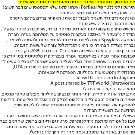
את הסכסוך במונחים שאינם נותנים מקום למורכבות הישראלית.
הירשמו לניוזלטר של ForReal ואנחנו נדאג שלא תפספסו שום דבר חשוב!
בהרשמה, אני מאשר/ת את
תנאי השימוש
האנה איינדבינדר תשמח לעבוד גם איתו. חאווייר ברדם,צילום: רויטרס
הוליווד כבר הבהירה שיש מחיר
החשש מחרם מקצועי אינו תאורטי. מליסה בררה, שכיכבה בסרטי "צעקה",
הודחה מ"צעקה 7" ב-2023 בעקבות פוסטים על המלחמה בעזה. חברת
ההפקה Spyglass טענה לאפס סובלנות לאנטישמיות ולהסתה לשנאה,
ובררה מצידה הבהירה כי היא מתנגדת לכל צורה של שנאה וגזענות.
גם סוזן סרנדון טוענת ששילמה מחיר. ב-17 בנובמבר 2023, רק כמה
שבועות אחרי טבח 7 באוקטובר, אמרה בעצרת פרו פלסטינית בניו יורק כי
יהודים בארה"ב שחשים פחד בגלל העלייה באנטישמיות "מקבלים טעימה"
ממה שחווים מוסלמים במדינה. כעבור ימים פורסם כי סוכנות UTA,
מהגדולות והמשפיעות בהוליווד, הפסיקה לייצג אותה.
View this post on Instagram
A post shared by TRT World (@trtworld)
מחאה, פרובוקציה או מיתוג?
איינבינדר אינה היחידה. יותר ויותר כוכבים בהוליווד מנצלים טקסי פרסים,
שטיחים אדומים ופסטיבלים בינלאומיים לקידום אג'נדות פוליטיות. קריאות
להפסקת אש, אמירות על עזה ופוסטים טעונים הפכו לחלק מהשפה
החדשה של תעשיית הבידור.
השאלה היא האם זה אקטיביזם אותנטי, או גם מיתוג אישי מחושב. בעידן
שבו כל אמירה נחתכת מיד לכותרות, סרטונים ודיונים ברשת, שחקנים כבר
לא נמדדים רק לפי התפקיד הבא שלהם, אלא גם לפי הדימוי שהם בונים:
מה אמרו, באיזה צד נתפסו, וכמה מהר זה הפך לרגע ויראלי.