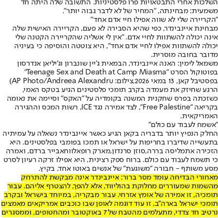
השלכות אחרי התבטאויות פרו פלסטיניות. התשובה שלה היתה חד
משמעית: מבחינתה, "המחיר של לא לדבר גבוה יותר".
"הקריירה שלי לא שווה אפילו חיי אדם אחד"
מבחינת איינבינדר, כפי שהיא הסבירה לא פעם, הקריירה האישית שלה
אינה יכולה להשתוות לחיי אדם. "אין לי אשליה שהקריירה הקטנה שלי
יכולה להשתוות אפילו לחיי אדם אחד", היא צוטטה והוסיפה כי בעיניה
מדובר בחובה מוסרית.
משמאל לימין: האנה איינבינדר, הבמאית ג'יין שונברון וג'יליאן אנדרסון
בפוטוקול הסרט "Teenage Sex and Death at Camp Miasma"
בפסטיבל קאן, 13 במאי 2026,צילום: AP Photo/Andreea Alexandru)
הרגע שחיזק את מעמדה בקרב תומכי פלסטינים הגיע בטקס האמי,
כשזכתה בפרס שחקנית המשנה בקומדיה על "האקס" וסיימה את נאומה
בקריאה "Free Palestine", לצד אמירה נגד ICE, רשות המכס וההגירה
האמריקאית.
"אשמח לעבוד עם כולם"
החלק הנפיץ יותר בדבריה בקאן הגיע כאשר איינבינדר נשאלה על עמיתיה
בתעשייה שדיברו בחריפות על ישראל או תמכו בפומבי בפלסטינים. היא
הזכירה את
מליסה בררה
,
סוזן סרנדון
,
מארק רופאלו
ו
חאבייר ברדם
, ואמרה
כי תשמח לעבוד עם כולם. ברוח ספק רצינית, היא אפילו זרקה רעיון לסרט
מסע משותף - חבורה "משוגעת" של אנשים באוטו אחד, בקיץ.
מאחורי הבדיחה עומד מסר ברור: איינבינדר אינה מבקשת להתרחק
מהשמות שמעוררים מחלוקת בהוליווד, אלא להפך, להצטרף אליהם. עבור
תומכיה, זו אמירה של אומץ אזרחי. עבור מבקריה, במיוחד בישראל ובקרב
תומכי ישראל בארה"ב, זו עוד דוגמה לאופן שבו כוכבים אמריקאים מאמצים
נרטיב חד צדדי, מתעלמים מהטבח של 7 באוקטובר ומהחטופים, וממסגרים