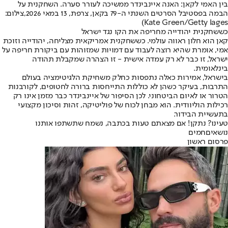
בין האמי לקאן: האנה איינבינדר ממשיכה לעורר סערה. השחקנית על
הבמה בפסטיבל הסרטים השנתי ה-79 בקאן, צרפת, 13 במאי 2026,צילום:
Kate Green/Getty Iages)
כששחקנית יהודייה מחריפה את הקו נגד ישראל
קאן הוא חלון ראווה עולמי. כששחקנית אמריקאית מצליחה, יהודייה וזוכת
אמי, אומרת שהיא רוצה לעבוד עם דמויות שמזוהות עם ביקורת חריפה על
ישראל, זו כבר לא רק עמדה אישית - זו הצהרה שמקבלת תהודה
בינלאומית.
בישראל, אמירות כאלה נתפסות כחלק משחיקת הלגיטימציה בעולם
התרבות, בעיקר כשהן לא כוללות התייחסות ברורה לחטופים, לקורבנות
הטרור או לאיום הביטחוני. לכן הסיפור של איינבינדר כבר מזמן אינו רק
רכילות הוליוודית. הוא מבחן לכוח של פוליטיקה, זהות וסיכון מקצועי
בתעשיית הבידור.
טעינו? נתקן! אם מצאתם טעות בכתבה, נשמח שתשתפו אותנו
נושאיםחמים
פרסום ראשון