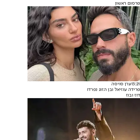
פרסום ראשון
13:21
ערן סויסה
פרידה עוזיאל ובן הזוג נפרדו
דוז ובוז