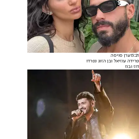
13:21
ערן סויסה
פרידה עוזיאל ובן הזוג נפרדו
דוז ובוז