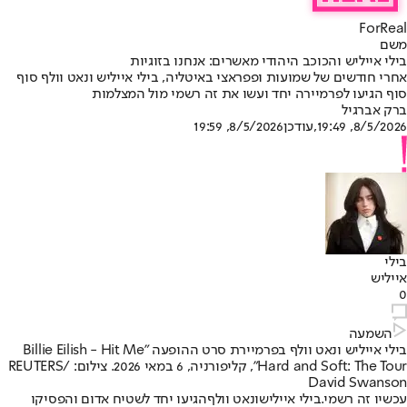
ForReal
משם
בילי אייליש והכוכב היהודי מאשרים: אנחנו בזוגיות
אחרי חודשים של שמועות ופפראצי באיטליה, בילי אייליש ונאט וולף סוף
סוף הגיעו לפרמיירה יחד ועשו את זה רשמי מול המצלמות
ברק אברגיל
8/5/2026, 19:49
,עודכן
8/5/2026, 19:59
בילי
אייליש
0
השמעה
בילי אייליש ונאט וולף בפרמיירת סרט ההופעה "Billie Eilish - Hit Me
Hard and Soft: The Tour", קליפורניה, 6 במאי 2026. צילום: REUTERS/
David Swanson
עכשיו זה רשמי.
בילי אייליש
ו
נאט וולף
הגיעו יחד לשטיח אדום והפסיקו