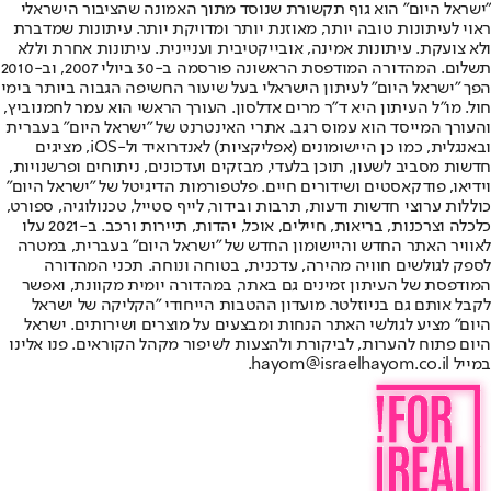
"ישראל היום" הוא גוף תקשורת שנוסד מתוך האמונה שהציבור הישראלי
ראוי לעיתונות טובה יותר, מאוזנת יותר ומדויקת יותר. עיתונות שמדברת
ולא צועקת. עיתונות אמינה, אובייקטיבית ועניינית. עיתונות אחרת וללא
תשלום. המהדורה המודפסת הראשונה פורסמה ב-30 ביולי 2007, וב-2010
הפך "ישראל היום" לעיתון הישראלי בעל שיעור החשיפה הגבוה ביותר בימי
חול. מו"ל העיתון היא ד"ר מרים אדלסון. העורך הראשי הוא עמר לחמנוביץ,
והעורך המייסד הוא עמוס רגב. אתרי האינטרנט של "ישראל היום" בעברית
ובאנגלית, כמו כן היישומונים (אפליקציות) לאנדרואיד ול-iOS, מציגים
חדשות מסביב לשעון, תוכן בלעדי, מבזקים ועדכונים, ניתוחים ופרשנויות,
וידיאו, פודקאסטים ושידורים חיים. פלטפורמות הדיגיטל של "ישראל היום"
כוללות ערוצי חדשות ודעות, תרבות ובידור, לייף סטייל, טכנולוגיה, ספורט,
כלכלה וצרכנות, בריאות, חיילים, אוכל, יהדות, תיירות ורכב. ב-2021 עלו
לאוויר האתר החדש והיישומון החדש של "ישראל היום" בעברית, במטרה
לספק לגולשים חוויה מהירה, עדכנית, בטוחה ונוחה. תכני המהדורה
המודפסת של העיתון זמינים גם באתר, במהדורה יומית מקוונת, ואפשר
לקבל אותם גם בניוזלטר. מועדון ההטבות הייחודי "הקליקה של ישראל
היום" מציע לגולשי האתר הנחות ומבצעים על מוצרים ושירותים. ישראל
היום פתוח להערות, לביקורת ולהצעות לשיפור מקהל הקוראים. פנו אלינו
במייל hayom@israelhayom.co.il.