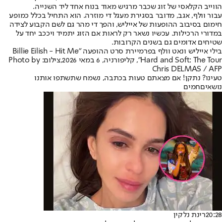
הווייב הקלאסי של זוג שכבר מרגיש מאוד בנוח אחד ליד השנייה.
עבור וולף, אגב, מדובר בסגירת מעגל די מוזרה. הוא התחיל בכלל כמופע
חימום בסיבוב ההופעות של אייליש, והפך די מהר גם לשם הקבוע לצידה
במדורי הרכילות. עכשיו נשאר רק לראות אם הזוג יתמיד ויככב יחד על
שטיחים אדומים גם בשנים הקרובות.
בילי אייליש ונאט וולף בפרמיירת סרט ההופעה "Billie Eilish - Hit Me
Hard and Soft: The Tour", קליפורניה, 6 במאי 2026,צילום: Photo by
Chris DELMAS / AFP
טעינו? נתקן! אם מצאתם טעות בכתבה, נשמח שתשתפו אותנו
נושאיםחמים
20:28
רינת נלקין