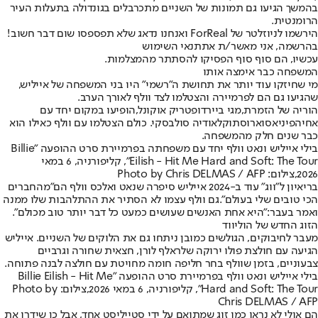
בהמשך הגיעו גם תמונות של השניים מתכרבלים בגונדולה בתעלות העיר
הרומנטית.
הירשמו לניוזלטר של ForReal ואנחנו נדאג שלא תפספסו שום דבר חשוב!
בהרשמה, אני מאשר/ת את
תנאי השימוש
עכשיו, הם סוף סוף הפסיקו להסתתר מהמצלמות.
המשפחה כבר אימצה אותו
מי שחיזקו עוד יותר את תחושת ה"רשמי" היו בני המשפחה של אייליש,
שהגיעו גם הם לפרמיירה והצטלמו לצד וולף לאורך הערב.
הוריה של הזמרת,
מגי ביירד
ו
פטריק אוקונל,
הופיעו במקום יחד עם
אחיה
פיניאס
וארוסתו
קלאודיה סולבסקי
. כולם הצטלמו עם וולף כאילו הוא
כבר שנים חלק מהמשפחה.
בילי אייליש ונאט וולף יחד עם משפחתה בפרמיירת סרט ההופעה "Billie
Eilish - Hit Me Hard and Soft: The Tour", קליפורניה, 6 במאי
2026,צילום: Photo by Chris DELMAS / AFP
בריאיון ל"ווג" עוד ב-2024 אייליש סיפרה שנאט ואלכס וולף הם
"מהחברים
הכי טובים שלי בעולם".
גם וולף עצמו לא הסתיר את ההתלהבות שלו ממנה
ואמר בעבר:
"היא אחת האנשים שעושים כמעט כל דבר יותר טוב מכולם".
הזוג החדש של הוליווד
מעבר לחיבוקים, הגולשים כמובן ניתחו גם את הלוקים של השניים. אייליש
הגיעה עם חולצת פולו ירוקה של
ראלף לורן
, חצאית שחורה וגרביים
צבעוניים, בזמן שוולף בחר חליפה חומה מחויטת עם חולצה לבנה פתוחה.
בילי אייליש ונאט וולף בפרמיירת סרט ההופעה "Billie Eilish - Hit Me
Hard and Soft: The Tour", קליפורניה, 6 במאי 2026,צילום: Photo by
Chris DELMAS / AFP
הם אולי לא נראו כמו זוג שמתואם על ידי סטייליסט אחד, אבל כן שידרו את