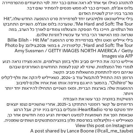
להתנהג כאילו אף אחד לא ראה אותם כבר יחד. לפי התיעודים מהפרמיירה
בלוס אנג'לס, השניים כבר לא ממש מנסים להסתיר שום דבר.
מהבר בניו יורק לשטיח האדום
בילי אייליש
ו
נאט וולף
הגיעו יחד לפרמיירת סרט ההופעה החדש שלה,
"Hit
Me Hard and Soft: The Tour"
, שנערכה בלוס אנג'לס. השניים התחבקו
מול הצלמים, חייכו בלי הפסקה והצטלמו צמודים לאורך כל הערב, במה
שנראה כמו האישור הכי ברור עד עכשיו לזוגיות שלהם.
בילי אייליש ונאט וולף בפרמיירת סרט ההופעה "Billie Eilish - Hit Me
Hard and Soft: The Tour", קליפורניה, 6 במאי 2026,צילום: Photo by
Amy Sussman / GETTY IMAGES NORTH AMERICA / Getty
Images via AFP
אייליש כרכה את הידיים סביב וולף בזמן הצילומים, והוא מצידו נראה רגוע
לגמרי מול המצלמות, שינוי לא קטן לעומת החודשים האחרונים שבהם
שניהם ניסו להתחמק מהשאלות סביב הקשר.
הרומן הזה התחיל להתבשל עוד ב-2024, כשאייליש ליהקה את וולף לקליפ
של "Chihiro". בהמשך היא גם צירפה אותו ואת אחיו אלכס לסיבוב
ההופעות שלה בארצות הברית, ומאז השניים התחילו להיראות יחד יותר
ויותר.
הנשיקות בוונציה כבר עשו את העבודה
הדיווחים על קשר רומנטי התחזקו ב-2025, אחרי שהשניים נצפו יוצאים
יחד מטקס פרסי iHeartRadio ומבלים בברים בניו יורק. אבל הרגע
שבאמת הפך את השמועות לכמעט רשמיות הגיע כמה חודשים אחר כך,
כשאייליש ו-וולף
צולמו במרפסת מלון בוונציה
מתנשקים ושותים שמפניה.
View this post on Instagram
A post shared by Lance Boone (@call_me_taybe)