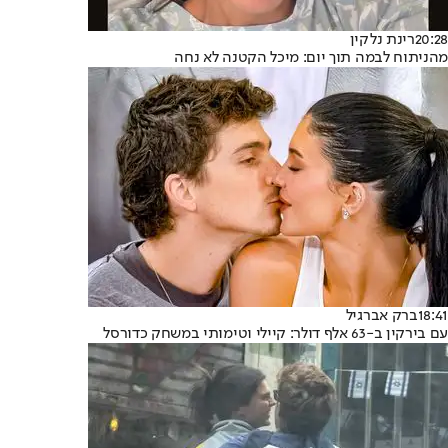
20:28
רינת נלקין
מהניתוח לבמה תוך יום: מיכל הקטנה לא נחה
18:41
ברק אברגיל
עם בירקין ב-63 אלף דולר: קיילי וטימותי במשחק כדורסל