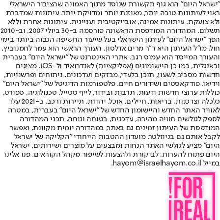
"ישראל היום" הוא גוף תקשורת שנוסד מתוך האמונה שהציבור הישראלי
ראוי לעיתונות טובה יותר, מאוזנת יותר ומדויקת יותר. עיתונות שמדברת
ולא צועקת. עיתונות אמינה, אובייקטיבית ועניינית. עיתונות אחרת וללא
תשלום. המהדורה המודפסת הראשונה פורסמה ב-30 ביולי 2007, וב-2010
הפך "ישראל היום" לעיתון הישראלי בעל שיעור החשיפה הגבוה ביותר בימי
חול. מו"ל העיתון היא ד"ר מרים אדלסון. העורך הראשי הוא עמר לחמנוביץ,
והעורך המייסד הוא עמוס רגב. אתרי האינטרנט של "ישראל היום" בעברית
ובאנגלית, כמו כן היישומונים (אפליקציות) לאנדרואיד ול-iOS, מציגים
חדשות מסביב לשעון, תוכן בלעדי, מבזקים ועדכונים, ניתוחים ופרשנויות,
וידיאו, פודקאסטים ושידורים חיים. פלטפורמות הדיגיטל של "ישראל היום"
כוללות ערוצי חדשות ודעות, תרבות ובידור, לייף סטייל, טכנולוגיה, ספורט,
כלכלה וצרכנות, בריאות, חיילים, אוכל, יהדות, תיירות ורכב. ב-2021 עלו
לאוויר האתר החדש והיישומון החדש של "ישראל היום" בעברית, במטרה
לספק לגולשים חוויה מהירה, עדכנית, בטוחה ונוחה. תכני המהדורה
המודפסת של העיתון זמינים גם באתר, במהדורה יומית מקוונת, ואפשר
לקבל אותם גם בניוזלטר. מועדון ההטבות הייחודי "הקליקה של ישראל
היום" מציע לגולשי האתר הנחות ומבצעים על מוצרים ושירותים. ישראל
היום פתוח להערות, לביקורת ולהצעות לשיפור מקהל הקוראים. פנו אלינו
במייל hayom@israelhayom.co.il.