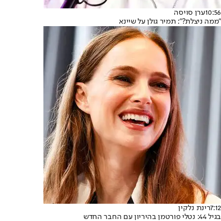
10:56
ערן סויסה
"ממה ניצלת?": תמיר גולן על שיינא
7:12
רינת נלקין
בגיל 44: נטלי פורטמן בהיריון עם החבר החדש