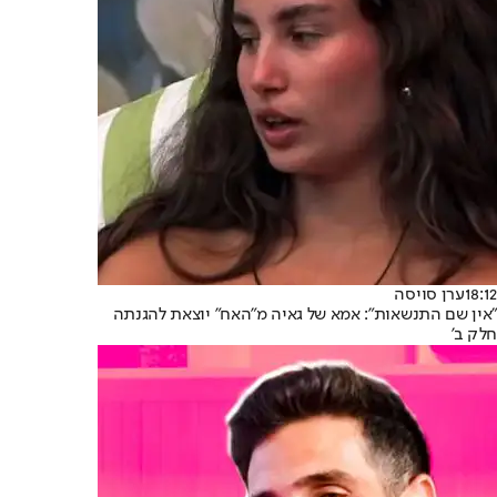
18:12
ערן סויסה
"אין שם התנשאות": אמא של גאיה מ"האח" יוצאת להגנתה
חלק ב'