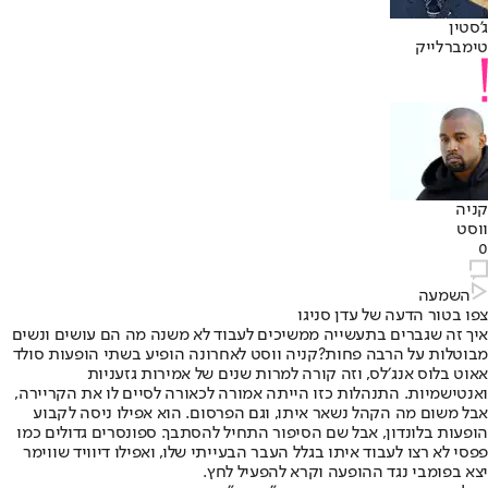
ג'סטין
טימברלייק
קניה
ווסט
0
השמעה
צפו בטור הדעה של עדן סניגו
איך זה שגברים בתעשייה ממשיכים לעבוד לא משנה מה הם עושים ונשים
מבוטלות על הרבה פחות?
קניה ווסט לאחרונה הופיע בשתי הופעות סולד
אאוט בלוס אנג׳לס, וזה קורה למרות שנים של אמירות גזעניות
ואנטישמיות. התנהלות כזו הייתה אמורה לכאורה לסיים לו את הקריירה,
אבל משום מה הקהל נשאר איתו, וגם הפרסום. הוא אפילו ניסה לקבוע
הופעות בלונדון, אבל שם הסיפור התחיל להסתבך. ספונסרים גדולים כמו
פפסי לא רצו לעבוד איתו בגלל העבר הבעייתי שלו, ואפילו דיוויד שווימר
יצא בפומבי נגד ההופעה וקרא להפעיל לחץ.