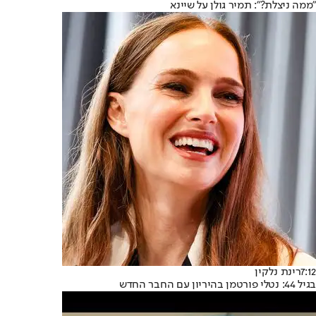
"ממה ניצלת?": תמיר גולן על שיינא
7:12
רינת נלקין
בגיל 44: נטלי פורטמן בהיריון עם החבר החדש