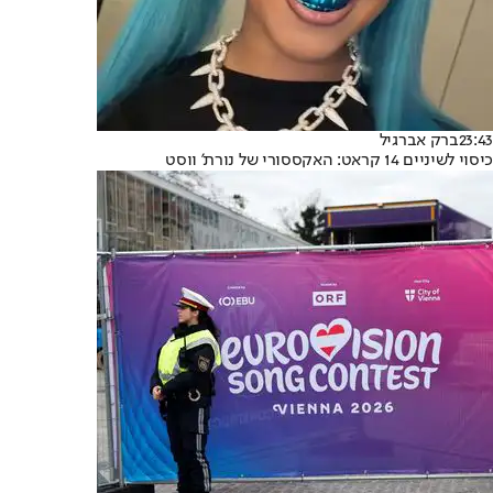
23:43
ברק אברגיל
כיסוי לשיניים 14 קראט: האקססורי של נורת' ווסט