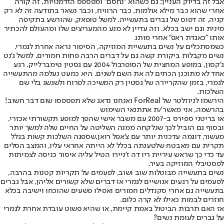
אבל זה בדיוק העניין: גם כשהוא "נחסם" ומפספס הזדמנויות, זה קורה
אחרי שהוא כבר מילא אולמות, כבר הרוויח, וכבר נשאר בתודעה זה לא רק
קניה, זה דפוס של גברים בתעשייה. למשל טופאק, שהורשע בתקיפה
מינית וגם ישב בכלא. וזה עדיין לא מנע מהמעריצים שלו ומהעולם להכתיר
אותו "כאגדת ראפ" אחרי מותו.
כשמסתכלים על נשים בתעשיית המוזיקה, הסיפור נראה אחרת לגמרי.
נשים מקבלות ביקורת קשה גם על דברים הרבה פחות חמורים. למשל ג'נט
ג׳קסון, במופע המחצית של הסופרבול 2004 עם גסטין טימברלייק. רגע
אחד לא מתוכנן הכתים לה את השם לשנים. היא כמעט נעלמה מהתעשייה
לגמרי, בזמן שהקריירה של גסטין רק המשיכה לפרוח ולשגשג בלי שם
השלכות.
הירשמו לניוזלטר של ForReal ואנחנו נדאג שלא תפספסו שום דבר חשוב!
בהרשמה, אני מאשר/ת את
תנאי השימוש
או בריטני ספירס ב-2007 עם משבר אישי שהפך למופע תקשורתי אכזרי,
ובסוף גם הוביל לכך שנלקחה ממנה השליטה על החיים שלה למשך יותר
מעשור. דוגמה עדכנית יותר עם צ'אפל רואן,
שספגה השלכות קשות בגלל
תקרית עם מאבטח שלטענתה בכלל לא הייתה אחראי עליו
, והמצב הסלים
עד כדי כך שראש עיריית ריו דה ז'ניירו הטיל עליה איסור כניסה לצמיתות
לפסטיבלי המוזיקה בעיר.
נשים בתעשייה מבוטלות שוב ושוב, לפעמים על תקריות קטנות בהרבה,
לפעמים על רגעים אנושיים לגמרי או דברים שלא קשורים אליהן, אבל גברים
בתעשייה גם אחרי סקנדלים חמורים ואפילו פשעים שהוכחו וישיבה בכלא
חוזרים לבמות כאילו לא קרה כלום.
אז האם תרבות הביטול באמת קיימת, או שהיא פשוט עובדת אחרת לגמרי
על גברים לעומת נשים?