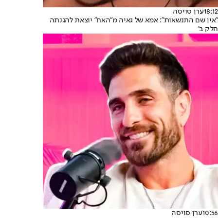
18:12
ערן סויסה
"אין שם התנשאות": אמא של גאיה מ"האח" יוצאת להגנתה
חלק ב'
10:56
ערן סויסה