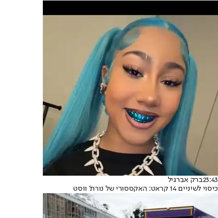
23:43
ברק אברגיל
כיסוי לשיניים 14 קראט: האקססורי של נורת' ווסט