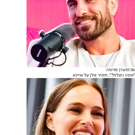
10:56
ערן סויסה
"ממה ניצלת?": תמיר גולן על שיינא