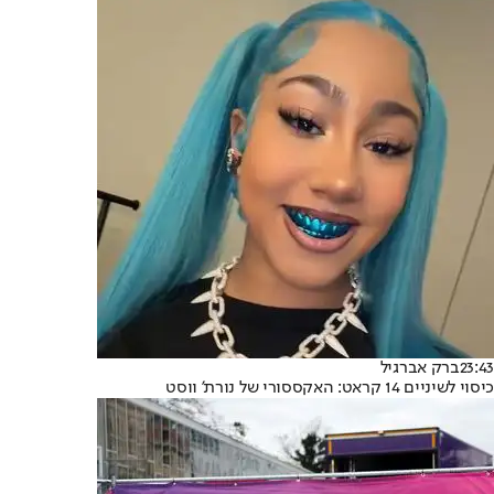
23:43
ברק אברגיל
כיסוי לשיניים 14 קראט: האקססורי של נורת' ווסט