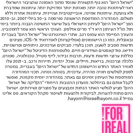
"ישראל היום" הוא גוף תקשורת שנוסד מתוך האמונה שהציבור הישראלי
ראוי לעיתונות טובה יותר, מאוזנת יותר ומדויקת יותר. עיתונות שמדברת
ולא צועקת. עיתונות אמינה, אובייקטיבית ועניינית. עיתונות אחרת וללא
תשלום. המהדורה המודפסת הראשונה פורסמה ב-30 ביולי 2007, וב-2010
הפך "ישראל היום" לעיתון הישראלי בעל שיעור החשיפה הגבוה ביותר בימי
חול. מו"ל העיתון היא ד"ר מרים אדלסון. העורך הראשי הוא עמר לחמנוביץ,
והעורך המייסד הוא עמוס רגב. אתרי האינטרנט של "ישראל היום" בעברית
ובאנגלית, כמו כן היישומונים (אפליקציות) לאנדרואיד ול-iOS, מציגים
חדשות מסביב לשעון, תוכן בלעדי, מבזקים ועדכונים, ניתוחים ופרשנויות,
וידיאו, פודקאסטים ושידורים חיים. פלטפורמות הדיגיטל של "ישראל היום"
כוללות ערוצי חדשות ודעות, תרבות ובידור, לייף סטייל, טכנולוגיה, ספורט,
כלכלה וצרכנות, בריאות, חיילים, אוכל, יהדות, תיירות ורכב. ב-2021 עלו
לאוויר האתר החדש והיישומון החדש של "ישראל היום" בעברית, במטרה
לספק לגולשים חוויה מהירה, עדכנית, בטוחה ונוחה. תכני המהדורה
המודפסת של העיתון זמינים גם באתר, במהדורה יומית מקוונת, ואפשר
לקבל אותם גם בניוזלטר. מועדון ההטבות הייחודי "הקליקה של ישראל
היום" מציע לגולשי האתר הנחות ומבצעים על מוצרים ושירותים. ישראל
היום פתוח להערות, לביקורת ולהצעות לשיפור מקהל הקוראים. פנו אלינו
במייל hayom@israelhayom.co.il.