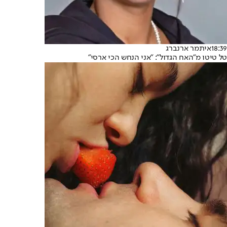
18:39
איתמר ארנברג
טל טיטו מ"האח הגדול": "אני הנחש הכי ארסי"