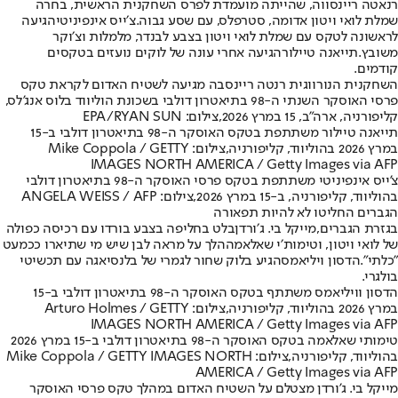
רנאטה ריינסווה
, שהייתה מועמדת לפרס השחקנית הראשית, בחרה
שמלת לואי ויטון אדומה, סטרפלס, עם שסע גבוה.
צ׳ייס אינפיניטי
הגיעה
לראשונה לטקס עם שמלת לואי ויטון בצבע לבנדר, מלמלות וצ׳וקר
משובץ.
תייאנה טיילור
הגיעה אחרי עונה של לוקים נועזים בטקסים
קודמים.
השחקנית הנורווגית רנטה ריינסבה מגיעה לשטיח האדום לקראת טקס
פרסי האוסקר השנתי ה-98 בתיאטרון דולבי בשכונת הוליווד בלוס אנג'לס,
קליפורניה, ארה"ב, 15 במרץ 2026,צילום: EPA/RYAN SUN
תייאנה טיילור משתתפת בטקס האוסקר ה-98 בתיאטרון דולבי ב-15
במרץ 2026 בהוליווד, קליפורניה,צילום: Mike Coppola / GETTY
IMAGES NORTH AMERICA / Getty Images via AFP
צ'ייס אינפיניטי משתתפת בטקס פרסי האוסקר ה-98 בתיאטרון דולבי
בהוליווד, קליפורניה, ב-15 במרץ 2026,צילום: ANGELA WEISS / AFP
הגברים החליטו לא להיות תפאורה
בגזרת הגברים,
מייקל בי. ג׳ורדן
בלט בחליפה בצבע בורדו עם רכיסה כפולה
של לואי ויטון, ו
טימות׳י שאלאמה
הלך על מראה לבן שיש מי שתיארו ככמעט
"כלתי".
הדסון ויליאמס
הגיע בלוק שחור לגמרי של בלנסיאגה עם תכשיטי
בולגרי.
הדסון וויליאמס משתתף בטקס האוסקר ה-98 בתיאטרון דולבי ב-15
במרץ 2026 בהוליווד, קליפורניה,צילום: Arturo Holmes / GETTY
IMAGES NORTH AMERICA / Getty Images via AFP
טימותי שאלאמה בטקס האוסקר ה-98 בתיאטרון דולבי ב-15 במרץ 2026
בהוליווד, קליפורניה,צילום: Mike Coppola / GETTY IMAGES NORTH
AMERICA / Getty Images via AFP
מייקל בי. ג'ורדן מצטלם על השטיח האדום במהלך טקס פרסי האוסקר