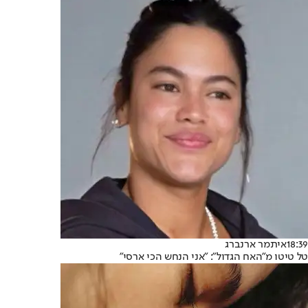
18:39
איתמר ארנברג
טל טיטו מ"האח הגדול": "אני הנחש הכי ארסי"