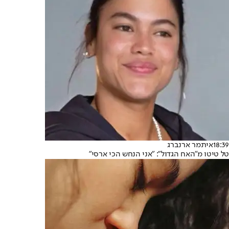
18:39
איתמר ארנברג
טל טיטו מ"האח הגדול": "אני הנחש הכי ארסי"