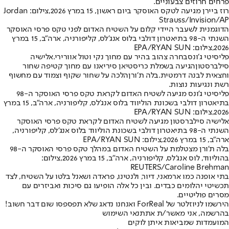
פרחים חרוזים צבעוניים.
רוז ביירן מגיעה לטקס האוסקר ביום ראשון, 15 במרץ 2026,צילום: Jordan
Strauss/Invision/AP
הדוגמנית לשעבר היידי קלום על השטיח האדום לפני טקס פרסי האוסקר
השנתי ה-98 בתיאטרון דולבי בלוס אנג'לס, קליפורניה, ארה"ב, 15 במרץ
2026,צילום: EPA/RYAN SUN
פליסיטי ג׳ונס
בחרה צהוב בהיר עם מחוך נקי וטול אוורירי.
אלישיה
סילברסטון
הגיעה בשמלת כריסטיאן סיריאנו עם מחוך קטיפה שחור
וחצאית לבנה דרמטית.
בלה ת׳ורן
הלכה על שחור שקוף וצמוד עם מחשוף
רשת ונגיעות נוצות.
פליסיטי ג'ונס מגיעה לשטיח האדום לקראת טקס פרסי האוסקר ה-98
בתיאטרון דולבי בשכונת הוליווד בלוס אנג'לס, קליפורניה, ארה"ב, 15 במרץ
2026,צילום: EPA/RYAN SUN
אלישיה סילברסטון מגיעה לשטיח האדום לקראת טקס פרסי האוסקר
השנתי ה-98 בתיאטרון דולבי בשכונת הוליווד בלוס אנג'לס, קליפורניה,
ארה"ב, 15 במרץ 2026,צילום: EPA/RYAN SUN
בלה ת'ורן מצטלמת על השטיח האדום במהלך טקס פרסי האוסקר ה-98
בהוליווד, לוס אנג'לס, קליפורניה, ארה"ב, 15 במרץ 2026,צילום:
REUTERS/Caroline Brehman
בתי אופנה כמו ארמאני, דיור, ולנטינו, פראדה ושאנל בלטו על השטיח, לצד
תכשיטי יהלומים כבדים. ובין כל אלה הופיעו גם סיכות ואביזרים עם
מסרים פוליטיים.
הירשמו לניוזלטר של ForReal ואנחנו נדאג שלא תפספסו שום דבר חשוב!
בהרשמה, אני מאשר/ת את
תנאי השימוש
המועמדות שמביאות איתן לוקים