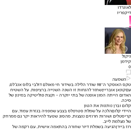
לאונרדו
דיקפריו
ניקול
קידמן
0
השמעה
טקס האוסקר ה־98 שודר הלילה בשידור חי מאולם דולבי בלוס אנג׳לס,
עם
קונאן אובריין
שחזר להנחות זו השנה השנייה ברציפות. על השטיח
האדום הייתה המון אופנה של בתי יוקרה - וקצת פוליטיקה במינון של
סיכה.
קלום וברן נותנות את הטון
היידי קלום
הלכה על שמלת סטרפלס בצבע שמפניה בגזרת עמוד, עם
קריסטלים ושורות חרוזים נוצצות, מהסוג שנועד להיראות יקר גם ממרחק
של מצלמת לייב.
רוז ביירן
הגיעה בשמלת דיור שחורה בהתאמה אישית, עם רקמה של