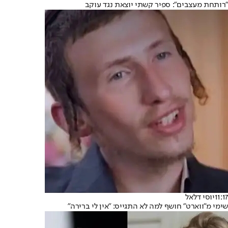
״רותחת מעצבים״: ספיר קשתי יוצאת נגד עוקב
11:17
יוסי דלאל
שימי מ"ווארט" חושף למה לא התגייס: "אין לי ברירה"