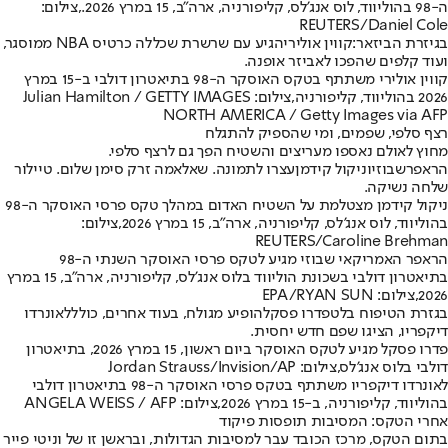
ה-98 בהוליווד, לוס אנג'לס, קליפורניה, ארה"ב, 15 במרץ 2026.,צילום:
REUTERS/Daniel Cole
בגיזרת הביזאר:
קווין אולירי
הגיע עם שרשרת שכללה כרטיס NBA ממוסגר,
ועוד קלפים שהפכו לאביזר אופנה.
קווין אולירי משתתף בטקס האוסקר ה-98 בתיאטרון דולבי ב-15 במרץ
2026 בהוליווד, קליפורניה,צילום: Julian Hamilton / GETTY IMAGES
NORTH AMERICA / Getty Images via AFP
רצף סלפי, שפמים, ומי שהספיק להתגלח
מחוץ לאולם נאספו מעריצים והשטיח הפך גם לרצף סלפי.
הראפר
שבוזי
ו
ניקול קידמן
עצרו לתמונה. שאלאמה זרק סימן שלום. טיילור
שלחה נשיקה.
ניקול קידמן מצטלמת על השטיח האדום במהלך טקס פרסי האוסקר ה-98
בהוליווד, לוס אנג'לס, קליפורניה, ארה"ב, 15 במרץ 2026,צילום:
REUTERS/Caroline Brehman
הראפר האמריקאי שבוזי מגיע לטקס פרסי האוסקר השנתי ה-98
בתיאטרון דולבי בשכונת הוליווד בלוס אנג'לס, קליפורניה, ארה"ב, 15 במרץ
2026,צילום: EPA/RYAN SUN
בגזרת הטיפוח בלט
פדרו פסקל
הופיע מגולח, בעוד אחרים, כולל
לאונרדו
דיקפריו
, הציגו שפם חדש יחסית.
פדרו פסקל מגיע לטקס האוסקר ביום ראשון, 15 במרץ 2026, בתיאטרון
דולבי בלוס אנג'לס,צילום: Jordan Strauss/Invision/AP
לאונרדו דיקפריו משתתף בטקס פרסי האוסקר ה-98 בתיאטרון דולבי
בהוליווד, קליפורניה, ב-15 במרץ 2026,צילום: ANGELA WEISS / AFP
אחרי הטקס: המסיבות תופסות פיקוד
בתום הטקס, מרכז הכובד עבר למסיבות הגדולות, ובראשן זו של וניטי פייר