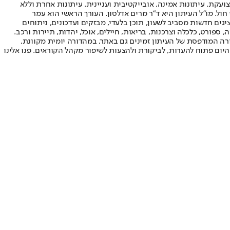
ועקת. עיתונות אמינה, אובייקטיבית ועניינית. עיתונות אחרת וללא
עור החשיפה הגבוה ביותר בימי חול. מו"ל העיתון היא ד"ר מרים אדלסון. העורך הראשי הוא עמר
 והעורך המייסד הוא עמוס רגב. אתרי האינטרנט של "ישראל היום" בעברית ובאנגלית, כמו כן היישומונים (אפליקציות) לאנדרואיד ול-iOS, מציגים חדשות מסביב לשעון, תוכן בלעדי, מבזקים ועדכונים, ניתוחים
, ספורט, כלכלה וצרכנות, בריאות, חיילים, אוכל, יהדות, תיירות ורכב.
דורה המודפסת של העיתון זמינים גם באתר, במהדורה יומית מקוונת,
היום פתוח להערות, לביקורת ולהצעות לשיפור מקהל הקוראים. פנו אלינו