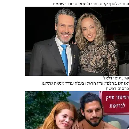
פופ-שלטון: קייטי פרי וג'סטין טרודו רשמיים
15:48
יוסי דלאל
"אנחנו בהלם": עדן הראל ובעלה עודד מנשה נתקעו
פרסום ראשון