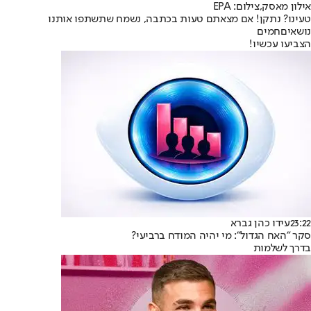
אילון מאסק,צילום: EPA
טעינו? נתקן! אם מצאתם טעות בכתבה, נשמח שתשתפו אותנו
נושאיםחמים
הצביעו עכשיו!
23:22
עידו כהן גברא
סקר "האח הגדול": מי יהיה המודח ברביעי?
בדרך לשלמות