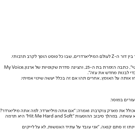
ך לקרב תרבותי.
יגה סדרת שקופיות של ארגון
My Voice,
ו אותה על האומץ, אחרים תהו אם זה בכלל יעשה שינוי אמיתי.
עורים במוסר.
כולל את מארק צוקרברג ואמרה: "אם אתה מיליארדר, למה אתה מיליארדר?
תן את הכסף שלך". הקהל צחק, צוקרברג לא מחא כפיים, והמסר היה ברור: הדור הצעיר מאס ב'אצולת עמק הסיליקון'. גם כאן, אייליש לא רק דיברה, היא עשתה. במהלך סיבוב ההופעות "Hit Me Hard and Soft" היא תרמה
ברות שבבעלותו. ביקורת? מבחינתו זו סתם קנאה. "אני עובד על עתיד האנושות, לא על לייקים