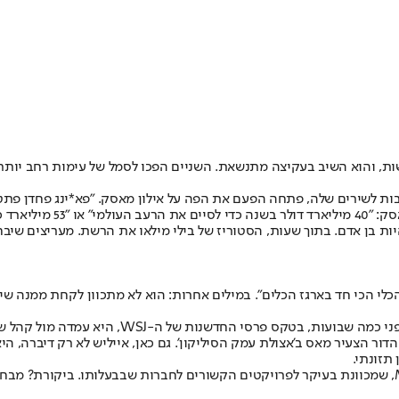
יצה מתנשאת. השניים הפכו לסמל של עימות רחב יותר בין דור ה-Z לעולם המיליארדרים, שבו כל פוסט הופ
, פתחה הפעם את הפה על אילון מאסק. "פא*ינג פחדן פתטי", כתבה הזמרת בת ה-23, והצ
דש את עזה".
ות בן אדם. בתוך שעות, הסטוריז של בילי מילאו את הרשת. מעריצים שיבח
 הכלי הכי חד בארגז הכלים". במילים אחרות: הוא לא מתכוון לקחת ממנה שי
ני כמה שבועות, בטקס פרסי החדשנות של ה-WSJ
, היא עמדה מול קהל ש
מאסק, לעומתה, טוען שהוא דווקא כן תורם, רק דרך ה-Musk Foundation, שמכוונת בעיקר לפרויקטים הקשורים לח