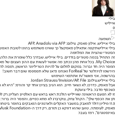
בילי
אייליש
0
השמעה
בילי אייליש, אילון מאסק. צילום: AFP, Anadolu via AFP
בילי אייליש
תקפה את
אילון מאסק
על כך שאינו משתמש בהונו לטובת האנושות, והוא השיב בעק
הסטורי שהצית את המלחמה
זה התחיל בכמה סטורים בודדים. בילי אייליש, שבדרך כלל שומרת את הלהבות לשירים שלה
My Choice
. בכל אחת מהן נכתב מה אפשר לעשות עם ההון העצום של מאסק: "40 מיליארד דולר בשנה כדי לסיים את הרעב העולמי" או "53 מיליארד כדי לבנות מח
המסר היה חד וברור: במקום לחלום על להיות הטריליונר הראשון, תנסה להי
הירשמו לניוזלטר של ForReal ואנחנו נדאג שלא תפספסו שום דבר חשוב!
בהרשמה, אני מאשר/ת את
תנאי השימוש
בילי אייליש,צילום: Jordan Strauss/Invision/AP, File
אבל מאסק, כדרכו, לא נשאר חייב. הוא הגיב בציוץ אחד קר והורס: "היא לא
כשכסף מדבר, בילי צועקת
זו לא הפעם הראשונה שאייליש הולכת ראש בראש עם האלפיון העליון.
רק לפ
11.5 מיליון דולר למאבק במשבר האקלים ולארגונים הנאבקים בחוסר ביטחון תזונתי.
באינסטגרם", רמז בעבר.