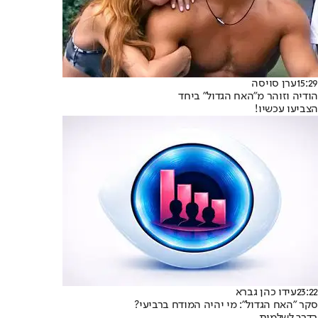
15:29
ערן סויסה
הודיה וזוהר מ"האח הגדול" ביחד
הצביעו עכשיו!
23:22
עידו כהן גברא
סקר "האח הגדול": מי יהיה המודח ברביעי?