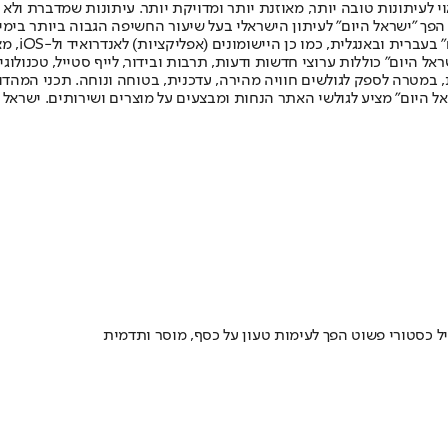
לעיתונות טובה יותר, מאוזנת יותר ומדויקת יותר. עיתונות שמדברת ולא צ
שלום. המהדורה המודפסת הראשונה פורסמה ב-30 ביולי 2007, וב-2010 הפך "ישראל היום" לעיתון הישראלי בעל שי
לחמנוביץ,
ל היום" כוללות ערוצי חדשות ודעות, תרבות ובידור, לייף סטייל, טכנולוגיה
ברית, במטרה לספק לגולשים חוויה מהירה, עדכנית, בטוחה ונוחה. תכני המה
ל היום" מציע לגולשי האתר הנחות ומבצעים על מוצרים ושירותים. ישראל 
כסטורי פשוט הפך לעימות טעון על כסף, מוסר ותדמית