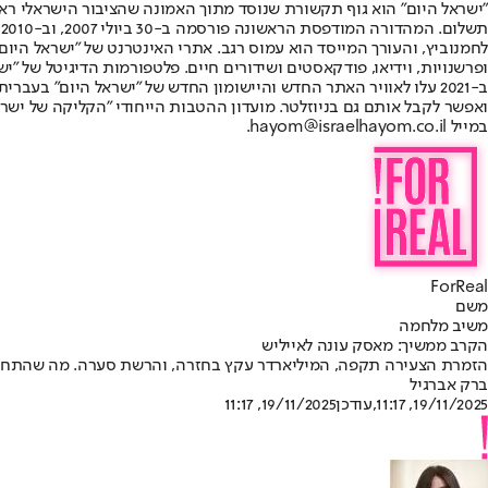
"ישראל היום" הוא גוף תקשורת שנוסד מתוך האמונה שהציבור הישראלי ראוי 
ת
ופרשנויות, וידיאו, פודקאסטים ושידורים חיים. פלטפורמות הדיגיטל של "ישרא
ב-2021 עלו לאוויר האתר החדש והיישומון החדש של "ישראל היום" בע
ואפשר לקבל אותם גם בניוזלטר. מועדון ההטבות הייחודי "הקליקה של ישרא
במייל hayom@israelhayom.co.il.
ForReal
משם
משיב מלחמה
הקרב ממשיך: מאסק עונה לאייליש
הזמרת הצעירה תקפה, המיליארדר עקץ בחזרה, והרשת סערה. מה שהתחיל 
ברק אברגיל
19/11/2025, 11:17
,עודכן
19/11/2025, 11:17