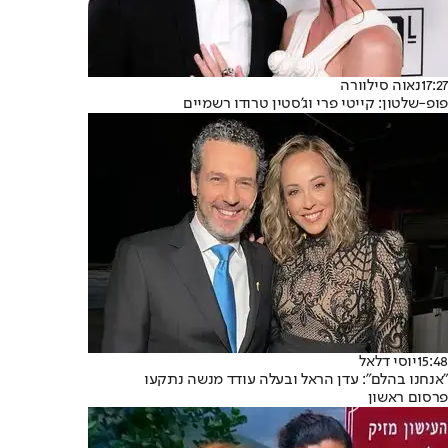
17:27
נאוה סילוורה
פופ-שלטון: קייטי פרי וג'סטין טרודו רשמיים
15:48
יוסי דלאל
"אנחנו בהלם": עדן הראל ובעלה עודד מנשה נתקעו
פרסום ראשון