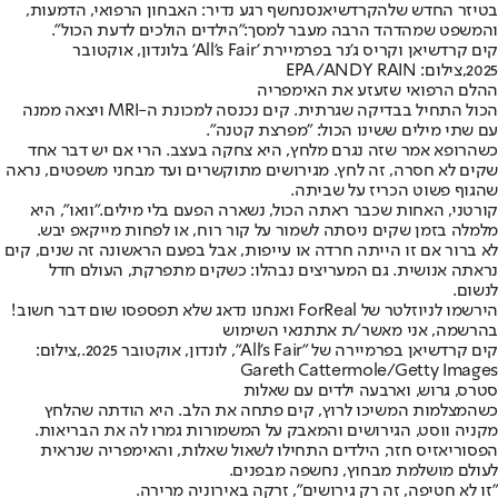
בטיזר החדש של
הקרדשיאנס
נחשף רגע נדיר: האבחון הרפואי, הדמעות,
והמשפט שמהדהד הרבה מעבר למסך:
"הילדים הולכים לדעת הכול"
.
קים קרדשיאן וקריס ג'נר בפרמיירת 'All's Fair' בלונדון, אוקטובר
2025,צילום: EPA/ANDY RAIN
ההלם הרפואי שזעזע את האימפריה
הכול התחיל בבדיקה שגרתית. קים נכנסה למכונת ה-MRI ויצאה ממנה
עם שתי מילים ששינו הכול: "מפרצת קטנה".
כשהרופא אמר שזה נגרם מלחץ, היא צחקה בעצב. הרי אם יש דבר אחד
שקים לא חסרה, זה לחץ. מגירושים מתוקשרים ועד מבחני משפטים, נראה
שהגוף פשוט הכריז על שביתה.
קורטני
, האחות שכבר ראתה הכול, נשארה הפעם בלי מילים.
"וואו"
, היא
מלמלה בזמן שקים ניסתה לשמור על קור רוח, או לפחות מייקאפ יבש.
לא ברור אם זו הייתה חרדה או עייפות, אבל בפעם הראשונה זה שנים, קים
נראתה אנושית. גם המעריצים נבהלו: כשקים מתפרקת, העולם חדל
לנשום.
הירשמו לניוזלטר של ForReal ואנחנו נדאג שלא תפספסו שום דבר חשוב!
בהרשמה, אני מאשר/ת את
תנאי השימוש
קים קרדשיאן בפרמיירה של "All's Fair", לונדון, אוקטובר 2025.,צילום:
Gareth Cattermole/Getty Images
סטרס, גרוש, וארבעה ילדים עם שאלות
כשהמצלמות המשיכו לרוץ, קים פתחה את הלב. היא הודתה שהלחץ
מקניה ווסט, הגירושים והמאבק על המשמורות גמרו לה את הבריאות.
הפסוריאזיס חזר, הילדים התחילו לשאול שאלות, והאימפריה שנראית
לעולם מושלמת מבחוץ, נחשפה מבפנים.
"זו לא חטיפה, זה רק גירושים"
, זרקה באירוניה מרירה.