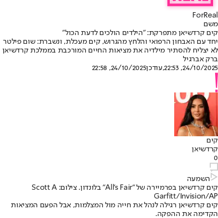
ForReal
משם
קים קרדשיאן מתפרקת: "הילדים הולכים לדעת הכול"
יחד עם האבחון הרפואי והלחץ מהגרוש, קים מעכלת, ונשברת: שום פילטר
לא יצליח להסתיר מילדיה את מציאות החיים המורכבת בממלכת קרדשיאן
ברק אברגיל
24/10/2025, 22:53
,עודכן
24/10/2025, 22:58
קים
קרדשיאן
0
השמעה
קים קרדשיאן בפרמיירה של "All's Fair" בלונדון. צילום: Scott A
Garfitt/Invision/AP
קים קרדשיאן רגילה לנהל את חייה מול המצלמות, אבל הפעם המציאות
הקדימה את ההפקה.