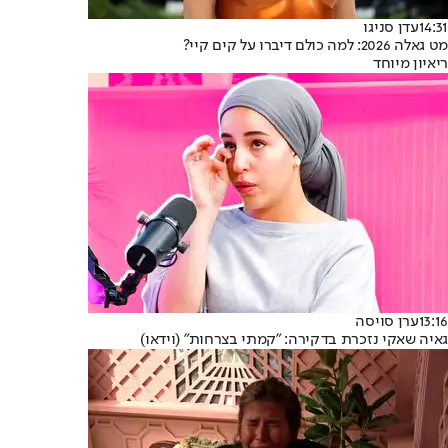
14:31
עדן סניגו
מט גאלה 2026: למה כולם דיברו על קים קיי?
ריאיון מיוחד
13:16
ערן סויסה
גאיה שאקי נזכרת בדקירה: "קמתי בצרחות" (וידאו)