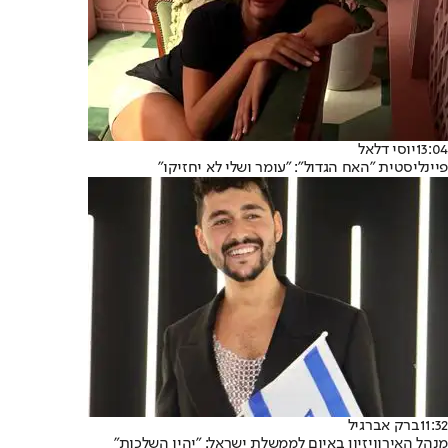
13:04
יוסי דלאל
פיינליסטית "האח הגדול": "עומר ושלי לא יחזיקו"
11:32
ברק אברגיל
מנהל האירוויזיון באיום לממשלת ישראל: "יהיו השלכות"