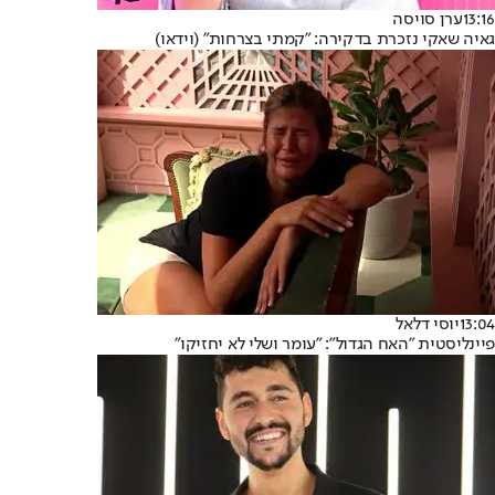
13:16
ערן סויסה
גאיה שאקי נזכרת בדקירה: "קמתי בצרחות" (וידאו)
13:04
יוסי דלאל
פיינליסטית "האח הגדול": "עומר ושלי לא יחזיקו"