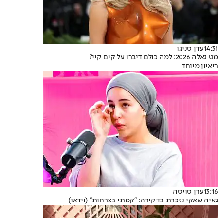
14:31
עדן סניגו
מט גאלה 2026: למה כולם דיברו על קים קיי?
ריאיון מיוחד
13:16
ערן סויסה
גאיה שאקי נזכרת בדקירה: "קמתי בצרחות" (וידאו)