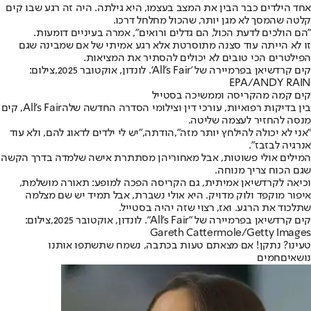
אחד הילדים כבר הבין את המצב בעצמו, היא גילתה. היה זה רגע שבו קים
קלטה שהמסך לא מגן יותר, שהכול מחלחל דרכו.
"הם הולכים לדעת הכול, הם גדלים ורואים"
, אמרה בעיניים דומעות.
זו לא הייתה עוד סצנה מתוסרטת אלא רגע אמיתי של אם שמבינה שגם
הפילטרים הכי טובים לא יכולים להסתיר את המציאות.
קים קרדשיאן בפרמיירה של 'All's Fair'. לונדון, אוקטובר 2025,צילום:
EPA/ANDY RAIN
קים קמה מהקריסה וממשיכה בסטייל
בין בדיקות רפואיות, עורכי דין וצילומי הסדרה החדשה שלה
All’s Fair
, קים
מנסה להחזיר לעצמה שליטה.
"אני לא יכולה להילחץ יותר מזה",
הודתה,
"יש לי ילדים לדאוג להם, ולא עוד
אנרגיה לבזבז".
המילים אולי פשוטות, אבל מאחוריהן מסתתרת אישה שלמדה בדרך הקשה
שגם הכוח צריך מנוחה.
וכיאה לקרדשיאן אמיתית, גם הקריסה הפכה למופע: תאורה מושלמת,
איפור מוקפד ולוק מדויק. היא אולי נשברת, אבל תמיד יש שם מצלמה
שתלכוד את הרגע. ואז, רצוי שזה יהיה בסטייל.
קים קרדשיאן בפרמיירה של "All's Fair". לונדון, אוקטובר 2025,צילום:
Gareth Cattermole/Getty Images
טעינו? נתקן! אם מצאתם טעות בכתבה, נשמח שתשתפו אותנו
נושאיםחמים