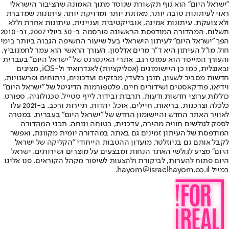
"ישראל היום" הוא גוף תקשורת שנוסד מתוך האמונה שהציבור הישראלי
ראוי לעיתונות טובה יותר, מאוזנת יותר ומדויקת יותר. עיתונות שמדברת
ולא צועקת. עיתונות אמינה, אובייקטיבית ועניינית. עיתונות אחרת וללא
תשלום. המהדורה המודפסת הראשונה פורסמה ב-30 ביולי 2007, וב-2010
הפך "ישראל היום" לעיתון הישראלי בעל שיעור החשיפה הגבוה ביותר בימי
חול. מו"ל העיתון היא ד"ר מרים אדלסון. העורך הראשי הוא עמר לחמנוביץ,
והעורך המייסד הוא עמוס רגב. אתרי האינטרנט של "ישראל היום" בעברית
ובאנגלית, כמו כן היישומונים (אפליקציות) לאנדרואיד ול-iOS, מציגים
חדשות מסביב לשעון, תוכן בלעדי, מבזקים ועדכונים, ניתוחים ופרשנויות,
וידיאו, פודקאסטים ושידורים חיים. פלטפורמות הדיגיטל של "ישראל היום"
כוללות ערוצי חדשות ודעות, תרבות ובידור, לייף סטייל, טכנולוגיה, ספורט,
כלכלה וצרכנות, בריאות, חיילים, אוכל, יהדות, תיירות ורכב. ב-2021 עלו
לאוויר האתר החדש והיישומון החדש של "ישראל היום" בעברית, במטרה
לספק לגולשים חוויה מהירה, עדכנית, בטוחה ונוחה. תכני המהדורה
המודפסת של העיתון זמינים גם באתר, במהדורה יומית מקוונת, ואפשר
לקבל אותם גם בניוזלטר. מועדון ההטבות הייחודי "הקליקה של ישראל
היום" מציע לגולשי האתר הנחות ומבצעים על מוצרים ושירותים. ישראל
היום פתוח להערות, לביקורת ולהצעות לשיפור מקהל הקוראים. פנו אלינו
במייל hayom@israelhayom.co.il.