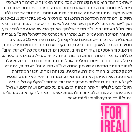
"ישראל היום" הוא גוף תקשורת שנוסד מתוך האמונה שהציבור הישראלי
ראוי לעיתונות טובה יותר, מאוזנת יותר ומדויקת יותר. עיתונות שמדברת
ולא צועקת. עיתונות אמינה, אובייקטיבית ועניינית. עיתונות אחרת וללא
תשלום. המהדורה המודפסת הראשונה פורסמה ב-30 ביולי 2007, וב-2010
הפך "ישראל היום" לעיתון הישראלי בעל שיעור החשיפה הגבוה ביותר בימי
חול. מו"ל העיתון היא ד"ר מרים אדלסון. העורך הראשי הוא עמר לחמנוביץ,
והעורך המייסד הוא עמוס רגב. אתרי האינטרנט של "ישראל היום" בעברית
ובאנגלית, כמו כן היישומונים (אפליקציות) לאנדרואיד ול-iOS, מציגים
חדשות מסביב לשעון, תוכן בלעדי, מבזקים ועדכונים, ניתוחים ופרשנויות,
וידיאו, פודקאסטים ושידורים חיים. פלטפורמות הדיגיטל של "ישראל היום"
כוללות ערוצי חדשות ודעות, תרבות ובידור, לייף סטייל, טכנולוגיה, ספורט,
כלכלה וצרכנות, בריאות, חיילים, אוכל, יהדות, תיירות ורכב. ב-2021 עלו
לאוויר האתר החדש והיישומון החדש של "ישראל היום" בעברית, במטרה
לספק לגולשים חוויה מהירה, עדכנית, בטוחה ונוחה. תכני המהדורה
המודפסת של העיתון זמינים גם באתר, במהדורה יומית מקוונת, ואפשר
לקבל אותם גם בניוזלטר. מועדון ההטבות הייחודי "הקליקה של ישראל
היום" מציע לגולשי האתר הנחות ומבצעים על מוצרים ושירותים. ישראל
היום פתוח להערות, לביקורת ולהצעות לשיפור מקהל הקוראים. פנו אלינו
במייל hayom@israelhayom.co.il.