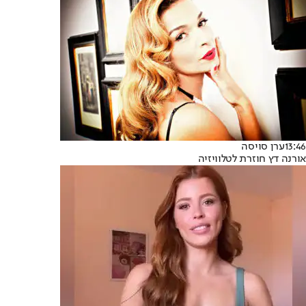
13:46
ערן סויסה
אורנה דץ חוזרת לטלוויזיה