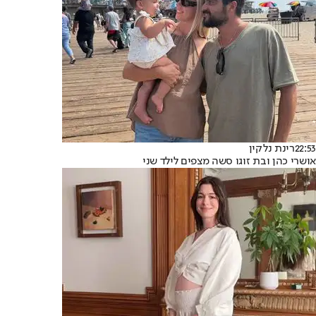
22:53
רינת נלקין
אושרי כהן ובת זוגו סשה מצפים לילד שני