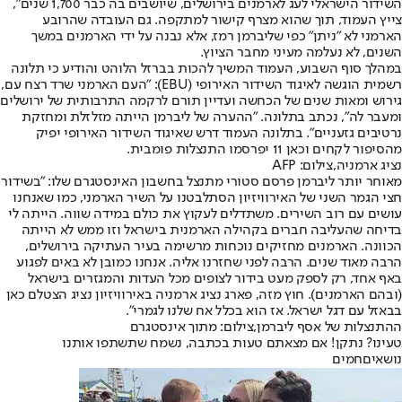
השידור הישראלי לעג לארמנים בירושלים, שיושבים בה כבר 1,700 שנים",
צייץ העמוד, תוך שהוא מצרף קישור למתקפה. גם העובדה שהרובע
הארמני לא "ניתן" כפי שליברמן רמז, אלא נבנה על ידי הארמנים במשך
השנים, לא נעלמה מעיני מחבר הציוץ.
במהלך סוף השבוע, העמוד המשיך להכות בברזל הלוהט והודיע כי תלונה
רשמית הוגשה לאיגוד השידור האירופי (EBU): "העם הארמני שרד רצח עם,
גירוש ומאות שנים של הכחשה ועדיין תורם לרקמה התרבותית של ירושלים
ומעבר לה", נכתב בתלונה. "ההערה של ליברמן הייתה מזלזלת ומחזקת
נרטיבים גזעניים". בתלונה העמוד דרש שאיגוד השידור האירופי יפיק
מהסיפור לקחים וכאן 11 יפרסמו התנצלות פומבית.
נציג ארמניה,צילום: AFP
מאוחר יותר ליברמן פרסם סטורי מתנצל בחשבון האינסטגרם שלו: "בשידור
חצי הגמר השני של האירוויזיון הסתלבטנו על השיר הארמני, כמו שאנחנו
עושים עם רוב השירים. משתדלים לעקוץ את כולם במידה שווה. הייתה לי
בדיחה שהעליבה חברים בקהילה הארמנית בישראל וזו ממש לא הייתה
הכוונה. הארמנים מחזיקים נוכחות מרשימה בעיר העתיקה בירושלים,
הרבה מאוד שנים. הרבה לפני שחזרנו אליה. אנחנו כמובן לא באים לפגוע
באף אחד, רק לספק מעט בידור לצופים מכל העדות והמגזרים בישראל
(ובהם הארמנים). חוץ מזה, פארג נציג ארמניה באירוויזיון נציג הצטלם כאן
בבאזל עם דגל ישראל. אז הוא בכלל אח שלנו לגמרי".
ההתנצלות של אסף ליברמן,צילום: מתוך אינסטגרם
טעינו? נתקן! אם מצאתם טעות בכתבה, נשמח שתשתפו אותנו
נושאיםחמים