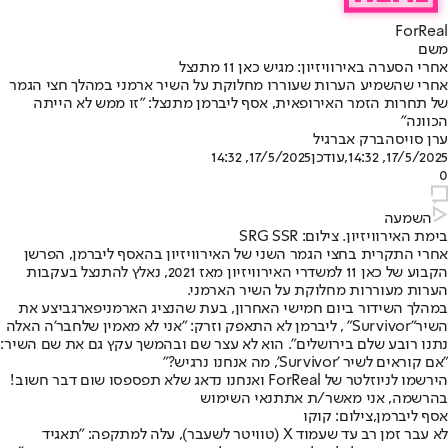
ForReal
משם
אחרי הסערה באירוויזיון: מגיש כאן 11 מתנצל
אחרי שהשמיע הערות שעוררו מחלוקת על השיר ארמני במהלך חצי הגמר
של תחרות הזמר האירופאית, אסף ליברמן מתנצל: "זו ממש לא הייתה
הכוונה"
ערן סויסה
ברק אברגיל
17/5/2025, 14:32
,עודכן
17/5/2025, 14:32
0
השמעה
בימת האירוויזיון. צילום: SRG SSR
אחרי התקרית בחצי הגמר השני של האירוויזיון בה
אסף ליברמן
, הפרשן
הקבוע של כאן 11 למשדרי האירוויזיון מאז 2021, נאלץ להתנצל בעקבות
הערות מעוררות מחלוקת על השיר הארמני.
במהלך השידור ביום חמישי האחרון, בעת שהנציג הארמני
פארג
ביצע את
השיר
"Survivor
" , ליברמן לא התאפק וזרק: "אני לא מאמין שלחבר'ה האלה
נתנו רובע שלם בירושלים". הוא לא עצר שם ובהמשך עקץ גם את שם השיר:
"אם קוראים לשיר 'Survivor', מה אנחנו נרגיש?"
הירשמו לניוזלטר של ForReal ואנחנו נדאג שלא תפספסו שום דבר חשוב!
בהרשמה, אני מאשר/ת את
תנאי השימוש
אסף ליברמן,צילום: קוקו
לא עבר זמן רב עד שעמוד X (טוויטר לשעבר), עלה למתקפה: "תאגיד