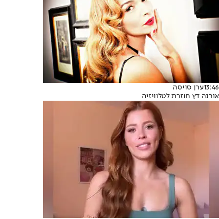
13:46
ערן סויסה
אורנה דץ חוזרת לטלוויזיה