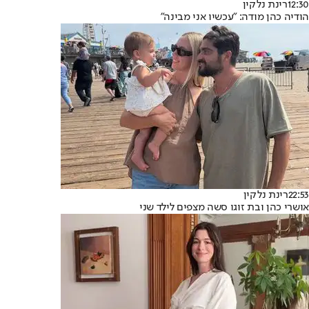
12:30
רינת נלקין
הודיה כהן מודה: "עכשיו אני מבינה"
22:53
רינת נלקין
אושרי כהן ובת זוגו סשה מצפים לילד שני