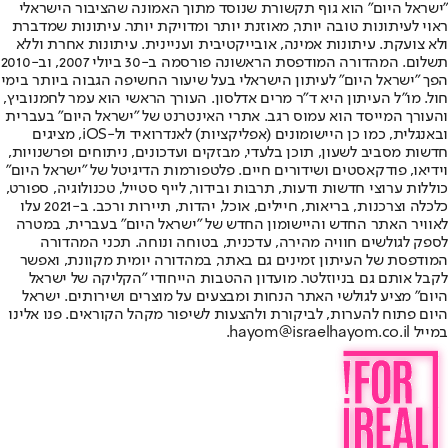
"ישראל היום" הוא גוף תקשורת שנוסד מתוך האמונה שהציבור הישראלי
ראוי לעיתונות טובה יותר, מאוזנת יותר ומדויקת יותר. עיתונות שמדברת
ולא צועקת. עיתונות אמינה, אובייקטיבית ועניינית. עיתונות אחרת וללא
תשלום. המהדורה המודפסת הראשונה פורסמה ב-30 ביולי 2007, וב-2010
הפך "ישראל היום" לעיתון הישראלי בעל שיעור החשיפה הגבוה ביותר בימי
חול. מו"ל העיתון היא ד"ר מרים אדלסון. העורך הראשי הוא עמר לחמנוביץ,
והעורך המייסד הוא עמוס רגב. אתרי האינטרנט של "ישראל היום" בעברית
ובאנגלית, כמו כן היישומונים (אפליקציות) לאנדרואיד ול-iOS, מציגים
חדשות מסביב לשעון, תוכן בלעדי, מבזקים ועדכונים, ניתוחים ופרשנויות,
וידיאו, פודקאסטים ושידורים חיים. פלטפורמות הדיגיטל של "ישראל היום"
כוללות ערוצי חדשות ודעות, תרבות ובידור, לייף סטייל, טכנולוגיה, ספורט,
כלכלה וצרכנות, בריאות, חיילים, אוכל, יהדות, תיירות ורכב. ב-2021 עלו
לאוויר האתר החדש והיישומון החדש של "ישראל היום" בעברית, במטרה
לספק לגולשים חוויה מהירה, עדכנית, בטוחה ונוחה. תכני המהדורה
המודפסת של העיתון זמינים גם באתר, במהדורה יומית מקוונת, ואפשר
לקבל אותם גם בניוזלטר. מועדון ההטבות הייחודי "הקליקה של ישראל
היום" מציע לגולשי האתר הנחות ומבצעים על מוצרים ושירותים. ישראל
היום פתוח להערות, לביקורת ולהצעות לשיפור מקהל הקוראים. פנו אלינו
במייל hayom@israelhayom.co.il.