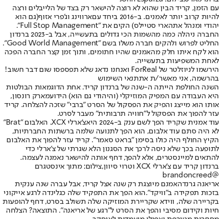
עם הזמן, קריד הבין שהוא לא רוצה להישאר רק בצד של הלייבלים ורצה
להיות קרוב יותר לאמנים. ב-2016 ביחד עם
ארווינג וג’פרי אזוף
(גם הוא
יהודי ומנהל את
הארי סטיילס
) הקים את "Full Stop Management".
החברה ניהלה כמה מהשמות הכי גדולים בתעשייה, אבל ב-2023 ברנדון
החליט לפרוש ולהקים חברה משלו בשם "Good World Management".
הוא לקח איתו חלק מהאמנים שהיו חתומים, ותוך זמן קצר החברה הפכה
לאחת המשפיעות בתעשייה.
הירשמו לניוזלטר של ForReal ואנחנו נדאג שלא תפספסו שום דבר חשוב!
בהרשמה, אני מאשר/ת את
תנאי השימוש
השנה החולפת הייתה ה-שנה של ברנדון קריד. אחת הדוגמאות הבולטות
היא העבודה עם המפיק המוזיקלי (והיהודי גם הוא) הידוע
מארק רונסון
,
אותו הוא מייצג והפיק את הפסקול של הסרט "
ברב
י" שזכה להצלחה. קריד
עזר להפוך את הפסקול ל”חוויה תרבותית” מעבר לסרט.
עוד אמנית שקריד הפך לשם ענק ב-2024 היא
צ’ארלי XCX
. האלבום "
Brat
"
לא היה סתם עוד אלבום, הוא הפך לתנועה שלמה ברשתות החברתיות,
הקיץ החולף היה כולו בסימן "בראט סאמר". קריד עזר להפוך את האלבום
לתופעה בכך שלא ניסה לרכך את הסגנון הלא שגרתי של צ’ארלי כדי
להתאים למיינסטרים, אלא להפך, דחף אותה להישאר נאמנה לעצמה.
ברנדון קריד עם צ'ארלי XCX וטרוי סיוון,צילום: מתוך אינסטגרם
@brandoncreed
אריאנה גרנדה
אמנם מיוצגת רק שנה אצל קריד, אבל עברה שנה ענקית
בזכות תפקידה ב"
וויקד
".הוא הפך את התפקיד שלה כגלינדה לרגע אייקוני
בקריירה שלה, ווידא שקריירת המוזיקה שלה תשולב בסרט, דחף להופעות
חיות וקידום מסיבי והפך את הסרט ל"רגע של אריאנה". התוצאה? הצלחה