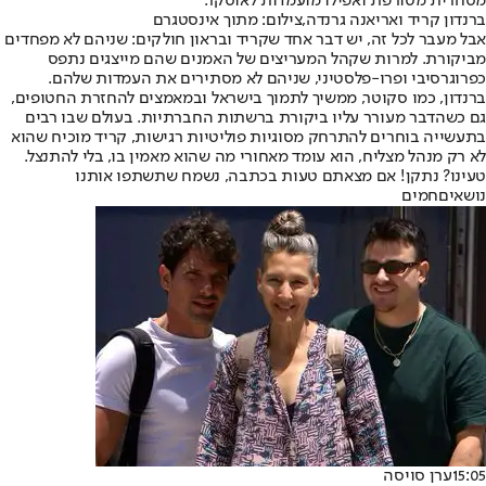
מסחרית מטורפת ואפילו מועמדות לאוסקר.
ברנדון קריד ואריאנה גרנדה,צילום: מתוך אינסטגרם
אבל מעבר לכל זה, יש דבר אחד שקריד ובראון חולקים: שניהם לא מפחדים
מביקורת. למרות שקהל המעריצים של האמנים שהם מייצגים נתפס
כפרוגרסיבי ופרו-פלסטיני, שניהם לא מסתירים את העמדות שלהם.
ברנדון, כמו סקוטר, ממשיך לתמוך בישראל ובמאמצים להחזרת החטופים,
גם כשהדבר מעורר עליו ביקורת ברשתות החברתיות. בעולם שבו רבים
בתעשייה בוחרים להתרחק מסוגיות פוליטיות רגישות, קריד מוכיח שהוא
לא רק מנהל מצליח, הוא עומד מאחורי מה שהוא מאמין בו, בלי להתנצל.
טעינו? נתקן! אם מצאתם טעות בכתבה, נשמח שתשתפו אותנו
נושאיםחמים
15:05
ערן סויסה