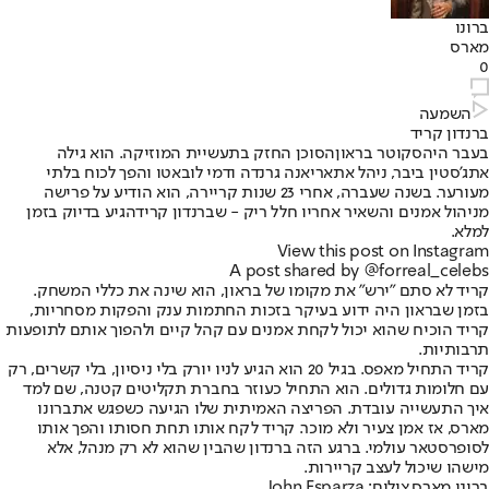
ברונו
מארס
0
השמעה
ברנדון קריד
בעבר היה
סקוטר בראון
הסוכן החזק בתעשיית המוזיקה. הוא גילה
את
ג’סטין ביבר
, ניהל את
אריאנה גרנדה ודמי לובאט
ו והפך לכוח בלתי
מעורער. בשנה שעברה, אחרי 23 שנות קריירה, הוא הודיע על פרישה
מניהול אמנים והשאיר אחריו חלל ריק - ש
ברנדון קריד
הגיע בדיוק בזמן
למלא.
View this post on Instagram
A post shared by @forreal_celebs
קריד לא סתם "ירש" את מקומו של בראון, הוא שינה את כללי המשחק.
בזמן שבראון היה ידוע בעיקר בזכות החתמות ענק והפקות מסחריות,
קריד הוכיח שהוא יכול לקחת אמנים עם קהל קיים ולהפוך אותם לתופעות
תרבותיות.
קריד התחיל מאפס. בגיל 20 הוא הגיע לניו יורק בלי ניסיון, בלי קשרים, רק
עם חלומות גדולים. הוא התחיל כעוזר בחברת תקליטים קטנה, שם למד
איך התעשייה עובדת. הפריצה האמיתית שלו הגיעה כשפגש את
ברונו
מארס
, אז אמן צעיר ולא מוכר. קריד לקח אותו תחת חסותו והפך אותו
לסופרסטאר עולמי. ברגע הזה ברנדון שהבין שהוא לא רק מנהל, אלא
מישהו שיכול לעצב קריירות.
ברונו מארס,צילום: John Esparza