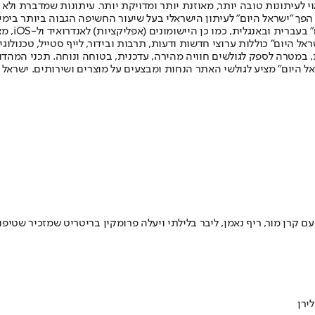
לעיתונות טובה יותר, מאוזנת יותר ומדויקת יותר. עיתונות שמדברת ולא צ
שלום. המהדורה המודפסת הראשונה פורסמה ב-30 ביולי 2007, וב-2010 הפך "ישראל היום" לעיתון הישראלי בעל שי
לחמנוביץ,
ל היום" כוללות ערוצי חדשות ודעות, תרבות ובידור, לייף סטייל, טכנולוגיה
ברית, במטרה לספק לגולשים חוויה מהירה, עדכנית, בטוחה ונוחה. תכני המה
ל היום" מציע לגולשי האתר הנחות ומבצעים על מוצרים ושירותים. ישראל 
ירן