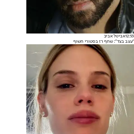
12:53
אביטל אביב
"עצב בצד": שחף רז בסטורי חשוף