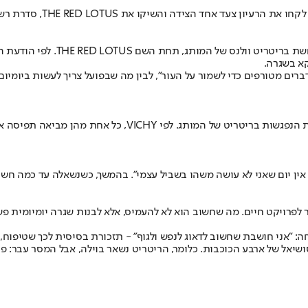
המהלך החדש של VICHY מציג סדרת 
קא בשגרה.
ברים מטורפים כדי לשמור על העור", לבין מה שבפועל צריך לעשות ביומיום.
במרכז הסדרה עומדות מור, נאמן, בלילתי ופרומקין, שמגלמות דמו
אין יום שאני לא עושה משהו בשביל עצמי". בהמשך, כשנשאלה עד כמה חשו
פרויקט חיים. מה שחשוב הוא לא להעמיס, אלא לבנות שגרה יומיומית פשוטה
 "אני חושבת שחשוב לדאוג לנפש ולגוף" - תזכורת בסיסית לכך שטיפוח, 