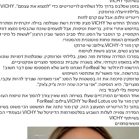
בשיתוף VICHY
בזמן שסלבס בדרך כלל נשלחים לריטריטים כדי "למצוא את עצמם", VICHY לקחו את הרעיון צעד אחד הצידה והשיקו את THE RED LOTUS, סדרת רשת מותגית בהשראת "הלוטוס הלבן". על הסט:
בלילתי
ו
יעלה פרומקין
.
ריטריט וולנס, אבל עם קרם לחות
בחיפוש אחרי איזון, בריאות וטיפוח, אבל לפעמים שוכח שהבסיס נמצא דוו
הקמפיין, כך הוסבר על הסט, נולד סביב הפער שבין הרצון "לעשות כל מיני ד
לפעמים האמת פחות פוטוגנית מהסטורי.
קרן מור ל-VICHY,צילום: שי פרנקו
ארבע נשים, ארבע גישות לטיפוח
ולא במאמץ נקודתי, אלא בשגרה עקבית ובמספר מוצרים אפקטיביים.
הירשמו לניוזלטר של ForReal ואנחנו נדאג שלא תפספסו שום דבר חשוב!
בהרשמה, אני מאשר/ת את
תנאי השימוש
פרומקין סיכמה את זה בפשטות על הסט: "אני מאמינה שצריך להיות עקבי. 
מוצרים", היא הוסיפה: "אני צריכה שזה יהיה צ’יק צ’אק".
טיפוח בלי לעבוד בזה
אחד המסרים המרכזיים שעלו בשיחה הוא שאין צורך להפוך את טיפוח העור ל
קרן מור על סט Red Lotus של VICHY,צילום: ForReal
בתוך כל הריטריט המעוצב הזה, קרן מור נתנה את המשפט הכי פשוט בשיחה:
הסדרה צפויה לעלות השבוע בפלטפורמות הדיגיטל של VICHY ובעמודי הסושיאל של ארבע הכוכבות. כלומר, הריטריט נשאר בוילה, אבל המסר עבר: פחות “לעבוד” בטיפוח, יותר לבנות שגרה שאפשר באמת לעמוד בה.
בשיתוף VICHY
נושאיםחמים