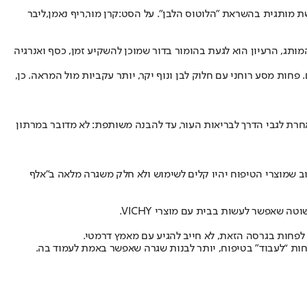
קרן מור
,
ריף נאמן
,
ליבר
רשת שצולמה בוילה יוקרתית ומתרחשת בריטריט וולנס של המותג, תחת השם THE RED LOTUS. לפי הודעת המותג, הרעיון הוא לגעת בהומור בדור שמוכן להשקיע זמן, כסף ואנרגיה
 פחות מסע רוחני עם חלוק לבן ונוף יקר, יותר עקביות מול המראה. כן,
יות שונות הנפגשות בריטריט של המותג. לפי VICHY, כל אחת מהן מביאה תפיסה אחרת לגבי הדרך לבריאות העור, עד להבנה משותפת: לא מדובר במרתון
ב שמוצרי הטיפוח יהיו קלים לשימוש ולא חלק משגרה מלאה ב"אלף
 שאפשר לעשות בבית עם מוצרי VICHY.
לפחות בגרסה הזאת, לא חייב להגיע עם מאמץ דרמטי.