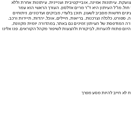
ועקת. עיתונות אמינה, אובייקטיבית ועניינית. עיתונות אחרת וללא
עור החשיפה הגבוה ביותר בימי חול. מו"ל העיתון היא ד"ר מרים אדלסון. העורך הראשי הוא עמר
 והעורך המייסד הוא עמוס רגב. אתרי האינטרנט של "ישראל היום" בעברית ובאנגלית, כמו כן היישומונים (אפליקציות) לאנדרואיד ול-iOS, מציגים חדשות מסביב לשעון, תוכן בלעדי, מבזקים ועדכונים, ניתוחים
, ספורט, כלכלה וצרכנות, בריאות, חיילים, אוכל, יהדות, תיירות ורכב.
דורה המודפסת של העיתון זמינים גם באתר, במהדורה יומית מקוונת,
היום פתוח להערות, לביקורת ולהצעות לשיפור מקהל הקוראים. פנו אלינו