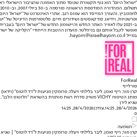
"ישראל היום" הוא גוף תקשורת שנוסד מתוך האמונה שהציבור הישראלי ראוי 
ת
ופרשנויות, וידיאו, פודקאסטים ושידורים חיים. פלטפורמות הדיגיטל של "ישרא
ב-2021 עלו לאוויר האתר החדש והיישומון החדש של "ישראל היום" בע
ואפשר לקבל אותם גם בניוזלטר. מועדון ההטבות הייחודי "הקליקה של ישרא
במייל hayom@israelhayom.co.il.
ForReal
פורלייף
קרן מור, ריף נאמן, ליבר בלילתי ויעלה פרומקין מגיעות ל”רד לוטוס” (וידאו)
מותג הטיפוח VICHY משיק סדרת רשת מותגית בהשראת “הלוטוס הלבן”, עם קרן מור, ריף נאמן, ליבר בלילתי ויעלה פרומקין בריטריט שמזכיר שטיפוח לא חייב להיות מסע מפרך
שגיא לירן
28/4/2026, 14:25
,עודכן
28/4/2026, 14:25
0
השמעה
קרן מור, ריף נאמן, ליבר בלילתי ויעלה פרומקין מגיעות ל”רד לוטוס” | שגיא ל