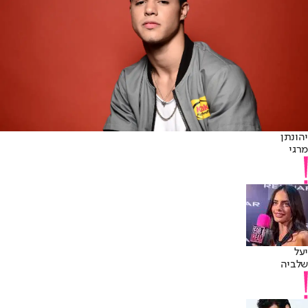
יהונתן
מרגי
יעל
שלביה