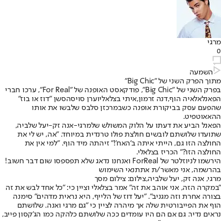
מרגי
0
השמעה
מתוך הפרק השני של "Big Chic"
בפרק השני של "Big Chic"
, פודקאסט האופנה של "For Real", ערכו חברי
הפאנל
אלאיה הוף
,
דנה זרמון
,
איתי בצלאלי
ו
ערן סויסה
סשן "דוז או בוז"
שהפעם עסק בביקורת אופנה כשבמרכזן סלבס שלבשו את אותו
ההאאוטפיט.
הפאנל הביע את דעתו על הלוק המשולש של
מרגי
-
אנה זק
-
יעל שלביה
,
שתועדו שלושתם לובשים חולצת פולו טרנדית במיוחד. "אה, יש לי את
החולצה הזו גם, הייתי איתה ב'האח'!" זיהתה מיד הוף. "למי אין את
החולצה הזו?" הכריז בצלאלי
.
הירשמו לניוזלטר של ForReal ואנחנו נדאג שלא תפספסו שום דבר חשוב!
בהרשמה, אני מאשר/ת את
תנאי השימוש
מרגי, אנה זק, יעל שלביה,צילום: צילום מסך
"במקרה הזה, אני אוהב את זה" אמר בצלאלי וציין כי: "כל אחד לבש את זה
בצורה אחרת וזה מגניב". "יעל דוז של הלייף, היא נראית מדהים" סימנה
הוף את הפייבורטית שלה אך מיהרה לציין כי "גם מרגי ואנה. שלושתם
נראים נדיר. גם אם הם היו עומדים ככה שלושתם כלהקה כמו הג'קסון פייב,