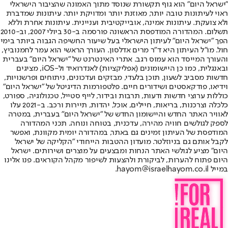
"ישראל היום" הוא גוף תקשורת שנוסד מתוך האמונה שהציבור הישראלי
ראוי לעיתונות טובה יותר, מאוזנת יותר ומדויקת יותר. עיתונות שמדברת
ולא צועקת. עיתונות אמינה, אובייקטיבית ועניינית. עיתונות אחרת וללא
תשלום. המהדורה המודפסת הראשונה פורסמה ב-30 ביולי 2007, וב-2010
הפך "ישראל היום" לעיתון הישראלי בעל שיעור החשיפה הגבוה ביותר בימי
חול. מו"ל העיתון היא ד"ר מרים אדלסון. העורך הראשי הוא עמר לחמנוביץ,
והעורך המייסד הוא עמוס רגב. אתרי האינטרנט של "ישראל היום" בעברית
ובאנגלית, כמו כן היישומונים (אפליקציות) לאנדרואיד ול-iOS, מציגים
חדשות מסביב לשעון, תוכן בלעדי, מבזקים ועדכונים, ניתוחים ופרשנויות,
וידיאו, פודקאסטים ושידורים חיים. פלטפורמות הדיגיטל של "ישראל היום"
כוללות ערוצי חדשות ודעות, תרבות ובידור, לייף סטייל, טכנולוגיה, ספורט,
כלכלה וצרכנות, בריאות, חיילים, אוכל, יהדות, תיירות ורכב. ב-2021 עלו
לאוויר האתר החדש והיישומון החדש של "ישראל היום" בעברית, במטרה
לספק לגולשים חוויה מהירה, עדכנית, בטוחה ונוחה. תכני המהדורה
המודפסת של העיתון זמינים גם באתר, במהדורה יומית מקוונת, ואפשר
לקבל אותם גם בניוזלטר. מועדון ההטבות הייחודי "הקליקה של ישראל
היום" מציע לגולשי האתר הנחות ומבצעים על מוצרים ושירותים. ישראל
היום פתוח להערות, לביקורת ולהצעות לשיפור מקהל הקוראים. פנו אלינו
במייל hayom@israelhayom.co.il.