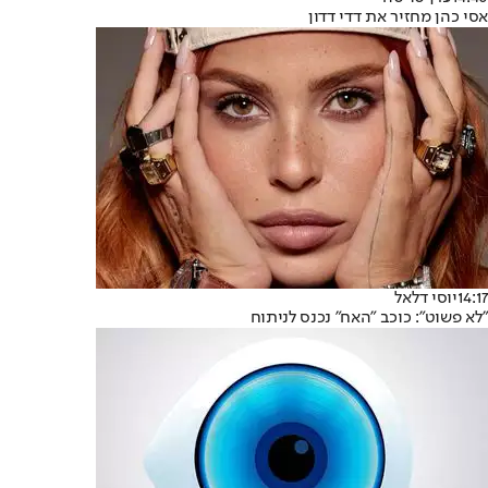
אסי כהן מחזיר את דדי דדון
14:17
יוסי דלאל
"לא פשוט": כוכב "האח" נכנס לניתוח