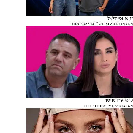
16:17
יוסי דלאל
אנה ארונוב עוצרת: "הגוף שלי גמור"
14:40
ערן סויסה
אסי כהן מחזיר את דדי דדון