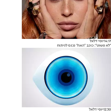
14:17
יוסי דלאל
"לא פשוט": כוכב "האח" נכנס לניתוח
12:30
יוסי דלאל