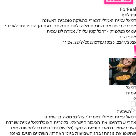
ForReal
פורלייף
דניאל עמית ואמילי דמארי בהשקה פומבית ראשונה
אחרי שחשפו את הזוגיות שלהן לפני חודשיים, כעת הן הגיעו יחד לאירוע
עמוס מצלמות • "הכל קטן עליה", אמרה לנו עמית
אסף הדר
22/7/2025, 10:26
,עודכן
22/7/2025, 11:24
דניאל
עמית
0
השמעה
דניאל עמית ואמילי דאמרי / צילום: משה בן שמחון
אחרי שהדהימו את הציבור הישראלי, בלוגרית האוכל
דניאל עמית
ושורדת
השבי אמילי דמארי הופיעו הבוקר (שלישי) יחד בפומבי לראשונה מאז
שחשפו את זוגיותן בחג השבועות ביוני האחרון. השתיים הגיעו באופן