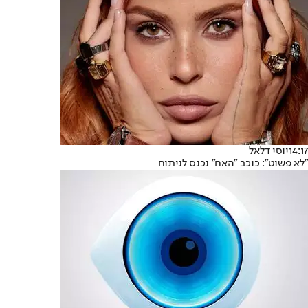
14:17
יוסי דלאל
"לא פשוט": כוכב "האח" נכנס לניתוח