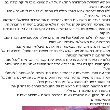
מפתיע להשקת המהדורה החדשה של רשת פאפא ג'ונס וקוקה קולה עם
טעמים חדשים.
"לא רציתי לספר שהיא באה", מגלה לנו עמית, "אבל היה לי חשוב שהיא
תהייה כאן איתי".
כזכור, בערב חג השבועות הפתיעו השתיים את הציבור הישראלי כשחשפו
את מערכת היחסים שלהן מול מאות אלפי עוקבים ברשתות החברתיות.
ההופעה המשותפת באירוע ההשקה עוררה סקרנות רבה בקרב הנוכחים
במקום.
הירשמו לניוזלטר של ForReal ואנחנו נדאג שלא תפספסו שום דבר חשוב!
בהרשמה, אני מאשר/ת את
תנאי השימוש
"מלבד התגובות ברשת שבאמת החמיאו לנו, קיבלתי המון אהבה
מהשכנים, המשפחה שלי ואבא שלי בפרט, שפירגן לנו מאוד", סיפרה דניאל
על התגובות לחשיפת הזוגיות.
בלוגרית האוכל חילקה פרטים נוספים על הקשר בין השתיים: "הכל טוב
ברוך השם. כיף לנו יחד. אני כן דואגת לבשל לשנינו ושתטעם מהמטעמים
שלי".
יחד עם זאת, עמית ציינה כי המצב הביטחוני מעיב על השמחה: "לאמילי
מאוד קשה להמשיך קדימה בזמן שהחטופים עדיין בעזה. יש לנו שיחות על
כך ומאוד קשה לה המצב שגל וזיו ברמן עדיין שם".
זוהי ההופעה הפומבית הראשונה של הזוג מאז שהחליטו לחלוק את
הבשורה עם הציבור הישראלי.
טעינו? נתקן! אם מצאתם טעות בכתבה, נשמח שתשתפו אותנו
נושאיםחמים
בדרך לשלמות