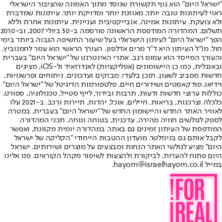
"ישראל היום" הוא גוף תקשורת שנוסד מתוך האמונה שהציבור הישראלי
ראוי לעיתונות טובה יותר, מאוזנת יותר ומדויקת יותר. עיתונות שמדברת
ולא צועקת. עיתונות אמינה, אובייקטיבית ועניינית. עיתונות אחרת וללא
תשלום. המהדורה המודפסת הראשונה פורסמה ב-30 ביולי 2007, וב-2010
הפך "ישראל היום" לעיתון הישראלי בעל שיעור החשיפה הגבוה ביותר בימי
חול. מו"ל העיתון היא ד"ר מרים אדלסון. העורך הראשי הוא עמר לחמנוביץ,
והעורך המייסד הוא עמוס רגב. אתרי האינטרנט של "ישראל היום" בעברית
ובאנגלית, כמו כן היישומונים (אפליקציות) לאנדרואיד ול-iOS, מציגים
חדשות מסביב לשעון, תוכן בלעדי, מבזקים ועדכונים, ניתוחים ופרשנויות,
וידיאו, פודקאסטים ושידורים חיים. פלטפורמות הדיגיטל של "ישראל היום"
כוללות ערוצי חדשות ודעות, תרבות ובידור, לייף סטייל, טכנולוגיה, ספורט,
כלכלה וצרכנות, בריאות, חיילים, אוכל, יהדות, תיירות ורכב. ב-2021 עלו
לאוויר האתר החדש והיישומון החדש של "ישראל היום" בעברית, במטרה
לספק לגולשים חוויה מהירה, עדכנית, בטוחה ונוחה. תכני המהדורה
המודפסת של העיתון זמינים גם באתר, במהדורה יומית מקוונת, ואפשר
לקבל אותם גם בניוזלטר. מועדון ההטבות הייחודי "הקליקה של ישראל
היום" מציע לגולשי האתר הנחות ומבצעים על מוצרים ושירותים. ישראל
היום פתוח להערות, לביקורת ולהצעות לשיפור מקהל הקוראים. פנו אלינו
במייל hayom@israelhayom.co.il.