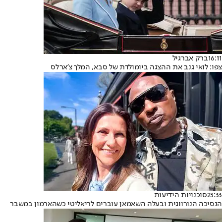
16:11
ברק אברגיל
צפו: לואי גנב את ההצגה ביומולדת של סבא, המלך צ'ארלס
23:33
סוכנויות הידיעות
הנסיכה הנורווגית ובעלה השאמאן עוברים לריאליטי כשהארמון במשבר