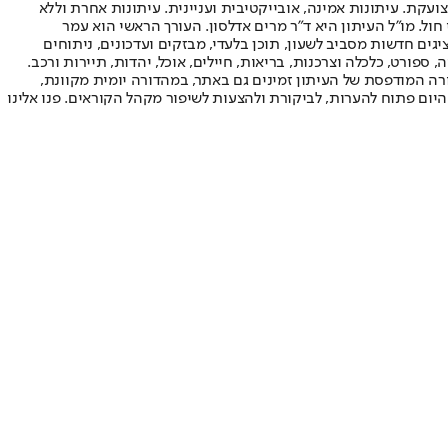
ועקת. עיתונות אמינה, אובייקטיבית ועניינית. עיתונות אחרת וללא
עור החשיפה הגבוה ביותר בימי חול. מו"ל העיתון היא ד"ר מרים אדלסון. העורך הראשי הוא עמר
 והעורך המייסד הוא עמוס רגב. אתרי האינטרנט של "ישראל היום" בעברית ובאנגלית, כמו כן היישומונים (אפליקציות) לאנדרואיד ול-iOS, מציגים חדשות מסביב לשעון, תוכן בלעדי, מבזקים ועדכונים, ניתוחים
, ספורט, כלכלה וצרכנות, בריאות, חיילים, אוכל, יהדות, תיירות ורכב.
דורה המודפסת של העיתון זמינים גם באתר, במהדורה יומית מקוונת,
היום פתוח להערות, לביקורת ולהצעות לשיפור מקהל הקוראים. פנו אלינו