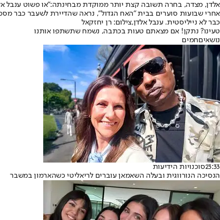
אלדן, מצדה, בחרה תשובה קצת יותר ממוקדת מבחינתה:
"או פשוט ענבל אל
אחרי שבועות סוערים בבית "האח הגדול", נראה שהדיירת לשעבר כבר מסמנ
כבר לא נייליסטית. ענבל אלדן,צילום: רן יחזקאל
טעינו? נתקן! אם מצאתם טעות בכתבה, נשמח שתשתפו אותנו
נושאיםחמים
23:33
סוכנויות הידיעות
הנסיכה הנורווגית ובעלה השאמאן עוברים לריאליטי כשהארמון במשבר