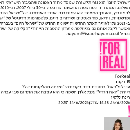
"ישראל היום" הוא גוף תקשורת שנוסד מתוך האמונה שהציבור הישראלי ראוי 
ת
ופרשנויות, וידיאו, פודקאסטים ושידורים חיים. פלטפורמות הדיגיטל של "ישרא
ב-2021 עלו לאוויר האתר החדש והיישומון החדש של "ישראל היום" בע
ואפשר לקבל אותם גם בניוזלטר. מועדון ההטבות הייחודי "הקליקה של ישרא
במייל hayom@israelhayom.co.il.
ForReal
15 דקות
ענבל מ"האח" בתפנית חדה בקריירה: "סליחה מהלקוחות שלי"
דיירת "האח הגדול" ענבל אלדן חשפה כי היא עוזבת את התחום שבו עבד
רינת נלקין
14/6/2026, 16:58
,עודכן
14/6/2026, 20:57