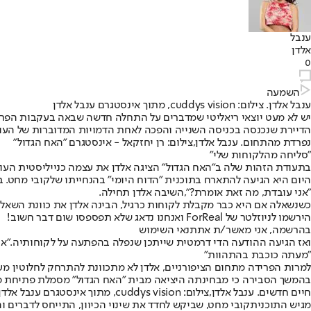
ענבל
אלדן
0
השמעה
ענבל אלדן. צילום: cuddys vision, מתוך אינסטגרם ענבל אלדן
יש לא מעט יוצאי ריאליטי שמדברים על התחלה חדשה שבאה בעקבות הפרסו
הדיירת שנכנסה בכניסה השנייה והפכה לאחת הדמויות המדוברות של העונ
נפרדת מהתחום. ענבל אלדן,צילום: רן יחזקאל - אינסטגרם "האח הגדול"
"סליחה מהלקוחות שלי"
בתעודת הזהות שלה ב"האח הגדול" הציגה אלדן את עצמה כנייליסטית העוס
היום היא הגיעה להתארח בתוכנית "הדוח היומי" בהנחייתו של
קובי מחט
. 
"אני עובדת, מה זאת אומרת?",
השיבה אלדן תחילה.
כשנשאלה אם היא כבר מקבלת לקוחות כרגיל, הבינה אלדן את כוונת השאלה
הירשמו לניוזלטר של ForReal ואנחנו נדאג שלא תפספסו שום דבר חשוב!
בהרשמה, אני מאשר/ת את
תנאי השימוש
ואז הגיעה ההודעה הדי דרמטית שייתכן שנפלה בהפתעה על לקוחותיה.
"אנ
"מעתה כוכבת בהתהוות"
למרות הפרידה מתחום הציפורניים, אלדן לא מתכוונת להתרחק לחלוטין מעו
בהמשך הסבירה כי מבחינתה היציאה מבית "האח הגדול" מסמלת פתיחת פ
חיים חדשים. ענבל אלדן,צילום: cuddys vision, מתוך אינסטגרם ענבל אלדן
מגיש התוכנית
קובי מחט
, שביקש לחדד את שינוי הכיוון, התייחס לדברים וה