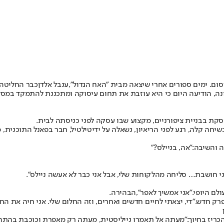
ם. ימים ספורים אחרי שיצאה מבית "האח הגדול",
ענבל אלדן
כבר החליטה 
ה, הודיעה היום כי היא עוזבת את תחום עיסוקה ומתכננת להתמקד במסלו
קת בבניית ציפורניים, מקצוע שבו עסקה לפני כניסתה לבית.
בשיחה קלה, רגע לפני הריאיון, נשאלה על ידי
טילטיל
, חבר בפאנל התוכנית, 
 והשיבה:
"אה, בניילס?"
י חושבת… סליחה מהלקוחות שלי, אבל אני כבר לא אעשה ניילס".
לם היופי.
"אני אמשיך לאפר",
הבהירה.
רק חדש.
"די, יצאתי לחיים חדשים ואחרים, וזה החלום שלי. אני חיה את החל
כריז בחיוך:
"מעתה אל תאמרו נייליסטית, מעתה רק מאפרת וכוכבת בהתהו