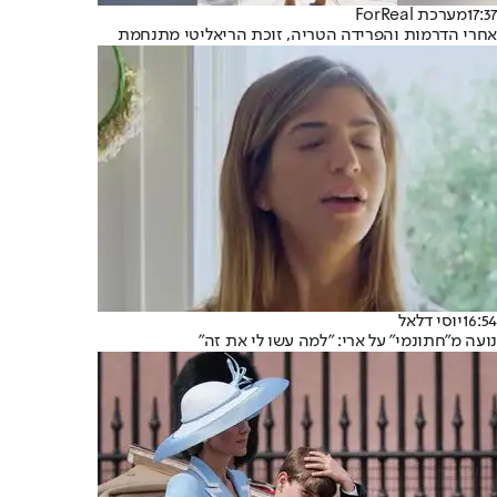
17:37
מערכת ForReal
אחרי הדרמות והפרידה הטריה, זוכת הריאליטי מתנחמת
16:54
יוסי דלאל
נועה מ"חתונמי" על ארי: "למה עשו לי את זה"