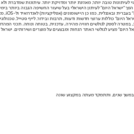
לעיתונות טובה יותר, מאוזנת יותר ומדויקת יותר. עיתונות שמדברת ולא צ
שלום. המהדורה המודפסת הראשונה פורסמה ב-30 ביולי 2007, וב-2010 הפך "ישראל היום" לעיתון הישראלי בעל שי
לחמנוביץ,
ל היום" כוללות ערוצי חדשות ודעות, תרבות ובידור, לייף סטייל, טכנולוגיה
ברית, במטרה לספק לגולשים חוויה מהירה, עדכנית, בטוחה ונוחה. תכני המה
ל היום" מציע לגולשי האתר הנחות ומבצעים על מוצרים ושירותים. ישראל 
ה במשך שנים, ותתמקד מעתה במקצוע שונה