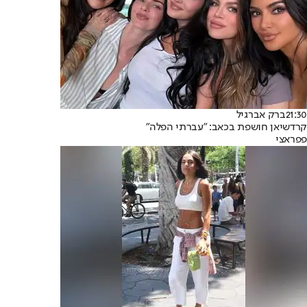
21:30
ברק אברגיל
קרדשיאן חושפת בכאב: "עברתי הפלה"
פפראצי