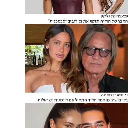
23:28
רינת נלקין
החבר של הודיה תוקף את גל רובין: "סכסכנית"
20:31
ערן סויסה
בלי בושה: מוחמד חדיד התחיל עם דוגמנית ישראלית