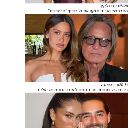
23:28
רינת נלקין
החבר של הודיה תוקף את גל רובין: "סכסכנית"
20:31
ערן סויסה
בלי בושה: מוחמד חדיד התחיל עם דוגמנית ישראלית