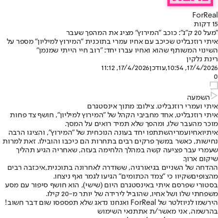
ForReal
15 דקות
"מעל 20 ק"ג": כוכב "המירוץ" מציג את המהפך שעבר
איתי רוזנבליט שכיכב עם אחיו עמרי בתוכנית "המירוץ למיליון" מספר על
השינוי המשותף שהוא ואחיו עברו יחד: "רוב חיי הייתי שמנמן"
רינת נלקין
17/4/2026, 10:54
,עודכן
17/4/2026, 11:12
0
השמעה
איתי ועמרי רוזנבליט. צילום: מתוך אינסטגרם
איתי רוזנבליט
, אחד מחביבי הקהל של "המירוץ למיליון", חושף צד פחות
מוכר מהעבר שלו, ומהפך שלא תמיד רואים על המסך.
איתי
ואחיו
עמרי
השתתפו יחד בעונה הנוכחית של "המירוץ", והציגו הרבה
נחישות, כאשר במשך פרקים רבים בתחרות הם כיכבו והובילו. זאת למרות
שעמרי עבר פציעה קשה במהלך הלחימה בעזה, שאחריה הגיע תהליך
שיקום ארוך.
ההדחה של השניים בגיאורגיה, ששודרה לאחרונה בתוכנית,
איכזבה רבים
מהצופים
שקיוו כי "צמד הכתומים" הגיעו לגמר ואף ניצחו.
בסטורי שפרסם איתי באינסטגרם היום (שישי), הוא חושף סיפור עם מסע
משפחתי שלו ושל אחיו, שהוביל לירידה של יותר מ-20 קילו.
הירשמו לניוזלטר של ForReal ואנחנו נדאג שלא תפספסו שום דבר חשוב!
בהרשמה, אני מאשר/ת את
תנאי השימוש