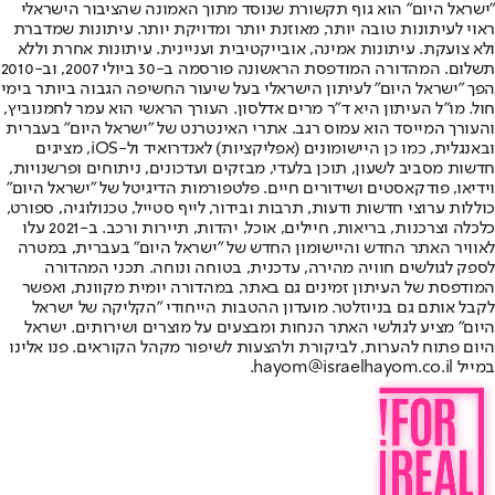
"ישראל היום" הוא גוף תקשורת שנוסד מתוך האמונה שהציבור הישראלי
ראוי לעיתונות טובה יותר, מאוזנת יותר ומדויקת יותר. עיתונות שמדברת
ולא צועקת. עיתונות אמינה, אובייקטיבית ועניינית. עיתונות אחרת וללא
תשלום. המהדורה המודפסת הראשונה פורסמה ב-30 ביולי 2007, וב-2010
הפך "ישראל היום" לעיתון הישראלי בעל שיעור החשיפה הגבוה ביותר בימי
חול. מו"ל העיתון היא ד"ר מרים אדלסון. העורך הראשי הוא עמר לחמנוביץ,
והעורך המייסד הוא עמוס רגב. אתרי האינטרנט של "ישראל היום" בעברית
ובאנגלית, כמו כן היישומונים (אפליקציות) לאנדרואיד ול-iOS, מציגים
חדשות מסביב לשעון, תוכן בלעדי, מבזקים ועדכונים, ניתוחים ופרשנויות,
וידיאו, פודקאסטים ושידורים חיים. פלטפורמות הדיגיטל של "ישראל היום"
כוללות ערוצי חדשות ודעות, תרבות ובידור, לייף סטייל, טכנולוגיה, ספורט,
כלכלה וצרכנות, בריאות, חיילים, אוכל, יהדות, תיירות ורכב. ב-2021 עלו
לאוויר האתר החדש והיישומון החדש של "ישראל היום" בעברית, במטרה
לספק לגולשים חוויה מהירה, עדכנית, בטוחה ונוחה. תכני המהדורה
המודפסת של העיתון זמינים גם באתר, במהדורה יומית מקוונת, ואפשר
לקבל אותם גם בניוזלטר. מועדון ההטבות הייחודי "הקליקה של ישראל
היום" מציע לגולשי האתר הנחות ומבצעים על מוצרים ושירותים. ישראל
היום פתוח להערות, לביקורת ולהצעות לשיפור מקהל הקוראים. פנו אלינו
במייל hayom@israelhayom.co.il.