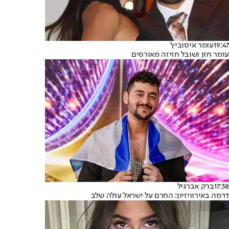
19:47
עומר איסוביץ'
עומר חזן ושובל חזיזה מאורסים
17:38
ברק אברגיל
דרמה באירוויזיון: החרם על ישראל עולה שלב