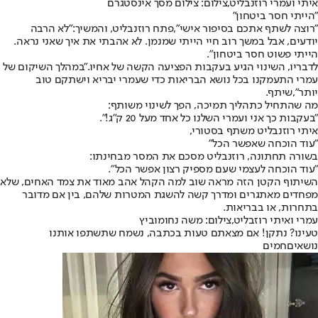
איתי ועמרי רוזנבליט,צילום: צילום מסך אינסטגרם
"הייתי חסר ביטחון"
"רוצה לשתף אתכם בסיפור אישי",
פתח רוזנבליט, והמשיך:
"לא הרבה
יודעים, אבל במשך רוב חיי הייתי שמנמן. לא אהבתי את איך שאני נראה.
הייתי פשוט חסר ביטחון".
לדבריו, השינוי הגיע בעקבות הפציעה הקשה של אחיו.
"במהלך השיקום של
עמרי התעמקנו בכל נושא הבריאות כדי שעמרי יבריא וישתקם טוב
יותר",
שיתף.
מה שהתחיל כתהליך תמיכה, הפך לשינוי משותף:
"בעקבות כך אני ועמרי השלנו כל אחד מעל 20 ק"ג!".
איתי רוזנבליט משתף בסטורי,
"עוד הוכחה שאפשר הכל"
בשורה תחתונה, רוזנבליט מסכם את המסר מבחינתו:
"עוד הוכחה לעצמי שעם מספיק רצון אפשר הכל".
השיתוף הקטן הזה מראה שוב למה הקהל אהב מאוד את צמד האחים, שלא
מפחדים מאתגרים ומדרך קשה להשגת המטרות שלהם, בין אם מדובר
בתחרות, או בבריאות.
עמרי ואיתי רוזבליט,צילום: משה נחומוביץ
טעינו? נתקן! אם מצאתם טעות בכתבה, נשמח שתשתפו אותנו
נושאיםחמים