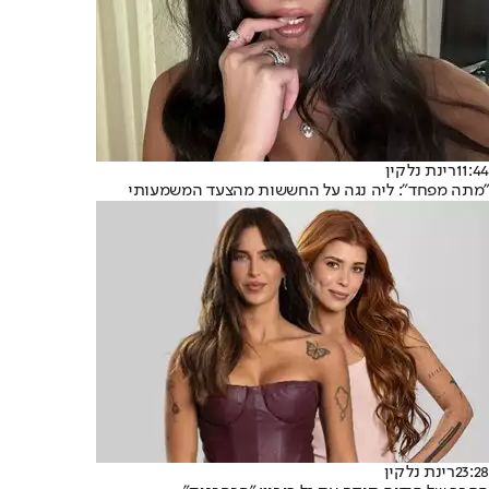
11:44
רינת נלקין
"מתה מפחד": ליה נגה על החששות מהצעד המשמעותי
23:28
רינת נלקין