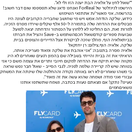
״"שאול לחץ על אלאיה הבת יענה הזו ולי לא".
הירשמו לניוזלטר של ForReal ואנחנו נדאג שלא תפספסו שום דבר חשוב!
בהרשמה, אני מאשר/ת את
תנאי השימוש
כידוע, שלקה הודחה אמש ויש מי שחושב שחבריה הקרובים לעונה היו
מבטלים את ההדחה שלה בתמורה ל-50 אלף שקלים שירדו מפרס הזכיה.
למרות זאת, הם החליטו לא ללחוץ על הכפתור והדחתה יצאה לפועל.
שבועות ספורים קודם
שאול חכם
השתמש ב-Save והציל את חברתו
בבית
אלאיה הוף
, מהלך שזכה לביקורת אצל הדיירים והצופים בבית.
שלקה, אלאיה הוף,צילום: רן יחזקאל
אלאיה מסרה בתגובה: "אני אוהבת את שלקה ומאוד מעריכה אותה,
הראיתי את זה בבית והייתי בשבילה שם בהמון רגעים שאחרים לא היו.
מקווה שהיא תיקח את ההדחה למקום חיובי ותרים את עצמה משם כי אני
בטוחה שיש לה קריירה שלמה לפניה. לגבי הסייב - שאול חבר נפש שראה
בי משהו שאחרים לא ראו באותה נקודה וההחלטה שלו שינתה את המשחק
עבורי ואני מודה ושמחה שהוא עשה את זה מאוד".
טעינו? נתקן! אם מצאתם טעות בכתבה, נשמח שתשתפו אותנו
נושאיםחמים