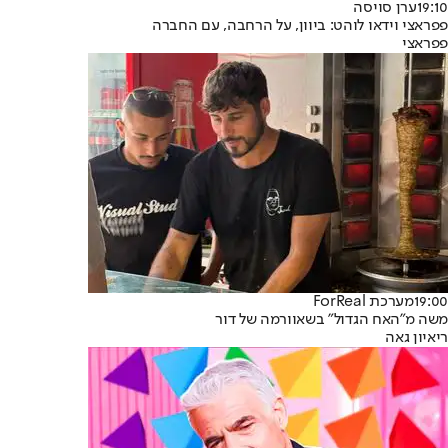
19:10
ערן סויסה
פפראצי וידאו לוהט: ביוון, על הרחבה, עם החברה
פפראצי
19:00
מערכת ForReal
משה מ"האח הגדול" בשאוורמה של דור
ריאיון גאה