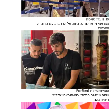
19:10
ערן סויסה
פפראצי וידאו לוהט: ביוון, על הרחבה, עם החברה
פפראצי
19:00
מערכת ForReal
משה מ"האח הגדול" בשאוורמה של דור
ריאיון גאה