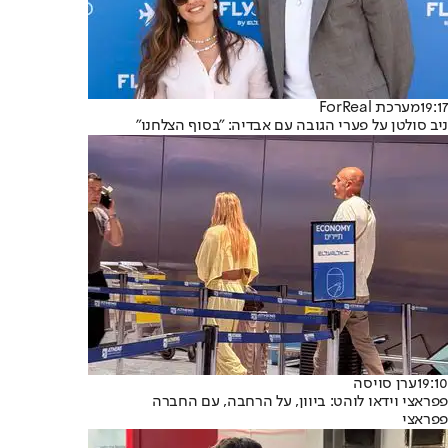
19:17
מערכת ForReal
ניב סולטן על פערי הגובה עם אבדיה: "בסוף הצלחנו"
19:10
ערן סויסה
פפראצי וידאו לוהט: ביוון, על הרחבה, עם החברה
פפראצי