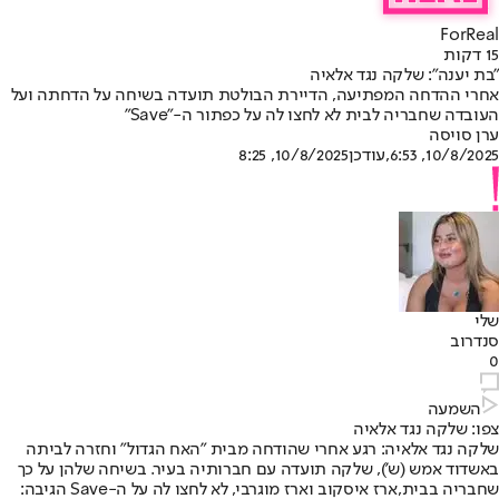
ForReal
15 דקות
"בת יענה": שלקה נגד אלאיה
אחרי ההדחה המפתיעה, הדיירת הבולטת תועדה בשיחה על הדחתה ועל
העובדה שחבריה לבית לא לחצו לה על כפתור ה-"Save"
ערן סויסה
10/8/2025, 6:53
,עודכן
10/8/2025, 8:25
שלי
סנדרוב
0
השמעה
צפו: שלקה נגד אלאיה
שלקה נגד אלאיה
: רגע אחרי שהודחה מבית "
האח הגדול
" וחזרה לביתה
באשדוד אמש (ש'), שלקה תועדה עם חברותיה בעיר. בשיחה שלהן על כך
שחבריה בבית,
ארז איסקוב וארז מוגרבי
, לא לחצו לה על ה-Save הגיבה: