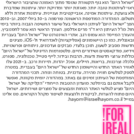
"ישראל היום" הוא גוף תקשורת שנוסד מתוך האמונה שהציבור הישראלי
ראוי לעיתונות טובה יותר, מאוזנת יותר ומדויקת יותר. עיתונות שמדברת
ולא צועקת. עיתונות אמינה, אובייקטיבית ועניינית. עיתונות אחרת וללא
תשלום. המהדורה המודפסת הראשונה פורסמה ב-30 ביולי 2007, וב-2010
הפך "ישראל היום" לעיתון הישראלי בעל שיעור החשיפה הגבוה ביותר בימי
חול. מו"ל העיתון היא ד"ר מרים אדלסון. העורך הראשי הוא עמר לחמנוביץ,
והעורך המייסד הוא עמוס רגב. אתרי האינטרנט של "ישראל היום" בעברית
ובאנגלית, כמו כן היישומונים (אפליקציות) לאנדרואיד ול-iOS, מציגים
חדשות מסביב לשעון, תוכן בלעדי, מבזקים ועדכונים, ניתוחים ופרשנויות,
וידיאו, פודקאסטים ושידורים חיים. פלטפורמות הדיגיטל של "ישראל היום"
כוללות ערוצי חדשות ודעות, תרבות ובידור, לייף סטייל, טכנולוגיה, ספורט,
כלכלה וצרכנות, בריאות, חיילים, אוכל, יהדות, תיירות ורכב. ב-2021 עלו
לאוויר האתר החדש והיישומון החדש של "ישראל היום" בעברית, במטרה
לספק לגולשים חוויה מהירה, עדכנית, בטוחה ונוחה. תכני המהדורה
המודפסת של העיתון זמינים גם באתר, במהדורה יומית מקוונת, ואפשר
לקבל אותם גם בניוזלטר. מועדון ההטבות הייחודי "הקליקה של ישראל
היום" מציע לגולשי האתר הנחות ומבצעים על מוצרים ושירותים. ישראל
היום פתוח להערות, לביקורת ולהצעות לשיפור מקהל הקוראים. פנו אלינו
במייל hayom@israelhayom.co.il.