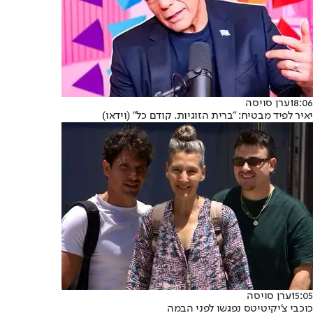
18:06
ערן סויסה
יאיר לפיד מבטיח: "ברית הזוגיות. קודם כל" (וידאו)
15:05
ערן סויסה
כוכבי צ'יקיטיטס נפגשו לפני הבמה