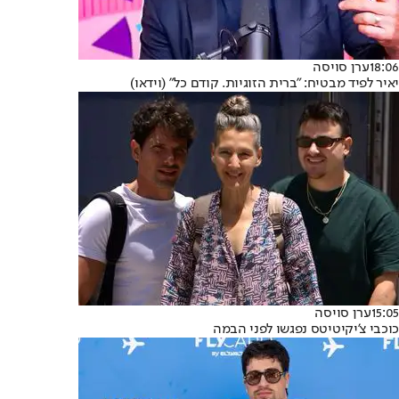
18:06
ערן סויסה
יאיר לפיד מבטיח: "ברית הזוגיות. קודם כל" (וידאו)
15:05
ערן סויסה
כוכבי צ'יקיטיטס נפגשו לפני הבמה