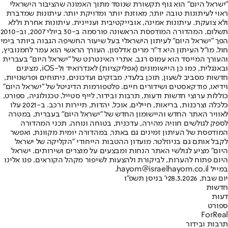
"ישראל היום" הוא גוף תקשורת שנוסד מתוך האמונה שהציבור הישראלי
ראוי לעיתונות טובה יותר, מאוזנת יותר ומדויקת יותר. עיתונות שמדברת
ולא צועקת. עיתונות אמינה, אובייקטיבית ועניינית. עיתונות אחרת וללא
תשלום. המהדורה המודפסת הראשונה פורסמה ב-30 ביולי 2007, וב-2010
הפך "ישראל היום" לעיתון הישראלי בעל שיעור החשיפה הגבוה ביותר בימי
חול. מו"ל העיתון היא ד"ר מרים אדלסון. העורך הראשי הוא עמר לחמנוביץ,
והעורך המייסד הוא עמוס רגב. אתרי האינטרנט של "ישראל היום" בעברית
ובאנגלית, כמו כן היישומונים (אפליקציות) לאנדרואיד ול-iOS, מציגים
חדשות מסביב לשעון, תוכן בלעדי, מבזקים ועדכונים, ניתוחים ופרשנויות,
וידיאו, פודקאסטים ושידורים חיים. פלטפורמות הדיגיטל של "ישראל היום"
כוללות ערוצי חדשות ודעות, תרבות ובידור, לייף סטייל, טכנולוגיה, ספורט,
כלכלה וצרכנות, בריאות, חיילים, אוכל, יהדות, תיירות ורכב. ב-2021 עלו
לאוויר האתר החדש והיישומון החדש של "ישראל היום" בעברית, במטרה
לספק לגולשים חוויה מהירה, עדכנית, בטוחה ונוחה. תכני המהדורה
המודפסת של העיתון זמינים גם באתר, במהדורה יומית מקוונת, ואפשר
לקבל אותם גם בניוזלטר. מועדון ההטבות הייחודי "הקליקה של ישראל
היום" מציע לגולשי האתר הנחות ומבצעים על מוצרים ושירותים. ישראל
היום פתוח להערות, לביקורת ולהצעות לשיפור מקהל הקוראים. פנו אלינו
במייל hayom@israelhayom.co.il.
יום שבת, 28.3.2026
י' בניסן תשפ"ו
חדשות
דעות
ספורט
ForReal
תרבות ובידור