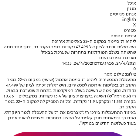
אוכל
מגזין
אנחנו מגייסים
English
X
ספורט
ענפים נוספים
ליהיא רז סיימה במקום ה-22 באליפות אירופה
הישראלית זכתה לציון של 47.499 נקודות בגמר הקרב רב, נמוך יותר ממה
שהשיגה בשלב המוקדמות בתחרות שנערכת בבאזל
מערכת ספורט היום
24/4/2021, 14:35
,עודכן
24/4/2021, 14:35
0
צילום: צילום מסך
מתעמלת המכשירים ליהיא רז סיימה אתמול (שישי) במקום ה-22 בגמר
הקרב רב באליפות אירופה למכשירים. הישראלית זכתה לציון של 47.499
נקודות, נמוך ממה שהשיגה בשלב המוקדמות בתחרות שנערכת בבאזל.
רז (א.ס רמה״ש) השיגה בקפיצות ציון של 13.4 נקודות, במקבילים - 10.66,
בקורה 11.533 ובקרקע 11.9 נקודות, וכל זה הספיק לה למקום ה-22 בגמר
הקרב רב.
באיגוד ההתעמלות בירכו רז :"מברכים את רז על ההעפלה לגמר היוקרתי,
גאים בך ובמאמנת מורן קלפנר על הייצוג בתחרות ומצפים לראות אתכן
בעוד כשלושה חודשים בטוקיו".
.