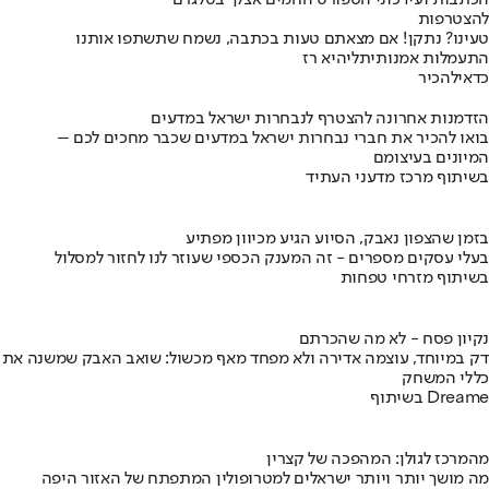
הכתבות ועידכוני הספורט החמים אצלך בטלגרם
להצטרפות
טעינו? נתקן! אם מצאתם טעות בכתבה, נשמח שתשתפו אותנו
התעמלות אמנותית
ליהיא רז
כדאי
להכיר
הזדמנות אחרונה להצטרף לנבחרות ישראל במדעים
בואו להכיר את חברי נבחרות ישראל במדעים שכבר מחכים לכם –
המיונים בעיצומם
בשיתוף מרכז מדעני העתיד
בזמן שהצפון נאבק, הסיוע הגיע מכיוון מפתיע
בעלי עסקים מספרים - זה המענק הכספי שעוזר לנו לחזור למסלול
בשיתוף מזרחי טפחות
נקיון פסח - לא מה שהכרתם
דק במיוחד, עוצמה אדירה ולא מפחד מאף מכשול: שואב האבק שמשנה את
כללי המשחק
בשיתוף Dreame
מהמרכז לגולן: המהפכה של קצרין
מה מושך יותר ויותר ישראלים למטרופולין המתפתח של האזור היפה