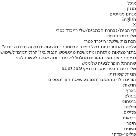
אוכל
מגזין
אנחנו מגייסים
English
X
דף הבית
/
נבחרת הכתבים
/
שלי רייכרד כפרי
שלי רייכרד כפרי
הכתבות שלשלי רייכרד כפרי
עלייה בהתמכרויות בשל המצב הבטחוני - מה עושים כשזה נכנס הביתה?
בתוך מציאות מתוחה ומתמשכת מיטשטש הגבול בין "הרגל תמים" לשימוש
כפייתי • איך מצב ההורים מחלחל לילדים - ומה אפשר לעשות לפני
שההרגל הופך לבעיה של ממש
שלי רייכרד כפרי
,
יואב רודניקי
04.03.2026
תגיות קשורות
הורים וילדים
התמכרות
מבצע שאגת הארי
מסכים
חדשות
בארץ
בעולם
ביטחוני
פוליטי
פלילים
בריאות
חינוך
משפט
פוליטי-מדיני