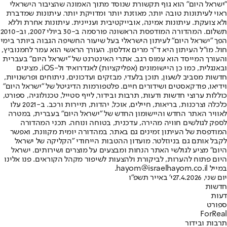
"ישראל היום" הוא גוף תקשורת שנוסד מתוך האמונה שהציבור הישראלי
ראוי לעיתונות טובה יותר, מאוזנת יותר ומדויקת יותר. עיתונות שמדברת
ולא צועקת. עיתונות אמינה, אובייקטיבית ועניינית. עיתונות אחרת וללא
תשלום. המהדורה המודפסת הראשונה פורסמה ב-30 ביולי 2007, וב-2010
הפך "ישראל היום" לעיתון הישראלי בעל שיעור החשיפה הגבוה ביותר בימי
חול. מו"ל העיתון היא ד"ר מרים אדלסון. העורך הראשי הוא עמר לחמנוביץ,
והעורך המייסד הוא עמוס רגב. אתרי האינטרנט של "ישראל היום" בעברית
ובאנגלית, כמו כן היישומונים (אפליקציות) לאנדרואיד ול-iOS, מציגים
חדשות מסביב לשעון, תוכן בלעדי, מבזקים ועדכונים, ניתוחים ופרשנויות,
וידיאו, פודקאסטים ושידורים חיים. פלטפורמות הדיגיטל של "ישראל היום"
כוללות ערוצי חדשות ודעות, תרבות ובידור, לייף סטייל, טכנולוגיה, ספורט,
כלכלה וצרכנות, בריאות, חיילים, אוכל, יהדות, תיירות ורכב. ב-2021 עלו
לאוויר האתר החדש והיישומון החדש של "ישראל היום" בעברית, במטרה
לספק לגולשים חוויה מהירה, עדכנית, בטוחה ונוחה. תכני המהדורה
המודפסת של העיתון זמינים גם באתר, במהדורה יומית מקוונת, ואפשר
לקבל אותם גם בניוזלטר. מועדון ההטבות הייחודי "הקליקה של ישראל
היום" מציע לגולשי האתר הנחות ומבצעים על מוצרים ושירותים. ישראל
היום פתוח להערות, לביקורת ולהצעות לשיפור מקהל הקוראים. פנו אלינו
במייל hayom@israelhayom.co.il.
יום שני, 27.4.2026
י' באייר תשפ"ו
חדשות
דעות
ספורט
ForReal
תרבות ובידור