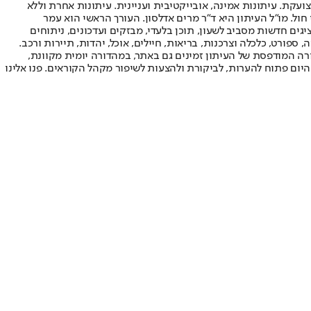
ועקת. עיתונות אמינה, אובייקטיבית ועניינית. עיתונות אחרת וללא
עור החשיפה הגבוה ביותר בימי חול. מו"ל העיתון היא ד"ר מרים אדלסון. העורך הראשי הוא עמר
 והעורך המייסד הוא עמוס רגב. אתרי האינטרנט של "ישראל היום" בעברית ובאנגלית, כמו כן היישומונים (אפליקציות) לאנדרואיד ול-iOS, מציגים חדשות מסביב לשעון, תוכן בלעדי, מבזקים ועדכונים, ניתוחים
, ספורט, כלכלה וצרכנות, בריאות, חיילים, אוכל, יהדות, תיירות ורכב.
דורה המודפסת של העיתון זמינים גם באתר, במהדורה יומית מקוונת,
היום פתוח להערות, לביקורת ולהצעות לשיפור מקהל הקוראים. פנו אלינו