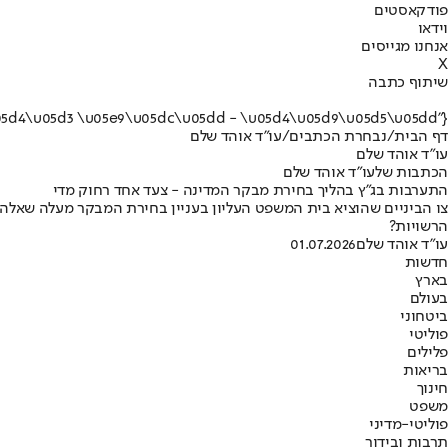
פודקאסטים
וידאו
אנחנו מגייסים
X
שיתוף כתבה
{"name":"\u05e2\u05d5\"\u05d3 \u05d0\u05d5\u05d4\u05d3 \u05e9\u05dc\u05dd - \u05d4\u05d9\u05d5\u05dd"}
דף הבית
/
נבחרת הכתבים
/
עו"ד אוהד שלם
עו"ד אוהד שלם
הכתבות שלעו"ד אוהד שלם
התערבות בג"ץ בהליך בחירת מבקר המדינה - צעד אחד רחוק מדי
צו הביניים שהוציא בית המשפט העליון בעניין בחירת המבקר מעלה שאלה ר
הרשויות?
עו"ד אוהד שלם
01.07.2026
חדשות
בארץ
בעולם
ביטחוני
פוליטי
פלילים
בריאות
חינוך
משפט
פוליטי-מדיני
תרבות ובידור