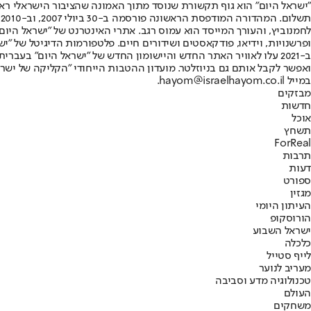
"ישראל היום" הוא גוף תקשורת שנוסד מתוך האמונה שהציבור הישראלי ראוי 
ת
ופרשנויות, וידיאו, פודקאסטים ושידורים חיים. פלטפורמות הדיגיטל של "ישרא
ב-2021 עלו לאוויר האתר החדש והיישומון החדש של "ישראל היום" בע
ואפשר לקבל אותם גם בניוזלטר. מועדון ההטבות הייחודי "הקליקה של ישרא
במייל hayom@israelhayom.co.il.
מבזקים
חדשות
אוכל
תשחץ
ForReal
תרבות
דעות
ספורט
מגזין
העיתון היומי
הורוסקופ
ישראל השבוע
כלכלה
לייף סטייל
מעריב לנוער
טכנולוגיה מדע וסביבה
העולם
משחקים