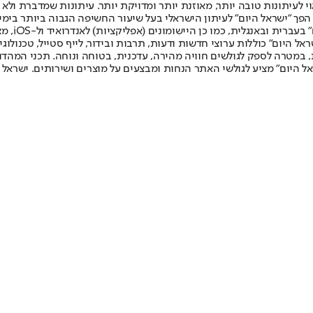
לעיתונות טובה יותר, מאוזנת יותר ומדויקת יותר. עיתונות שמדברת ולא צ
שלום. המהדורה המודפסת הראשונה פורסמה ב-30 ביולי 2007, וב-2010 הפך "ישראל היום" לעיתון הישראלי בעל שי
לחמנוביץ,
ל היום" כוללות ערוצי חדשות ודעות, תרבות ובידור, לייף סטייל, טכנולוגיה
ברית, במטרה לספק לגולשים חוויה מהירה, עדכנית, בטוחה ונוחה. תכני המה
ל היום" מציע לגולשי האתר הנחות ומבצעים על מוצרים ושירותים. ישראל 