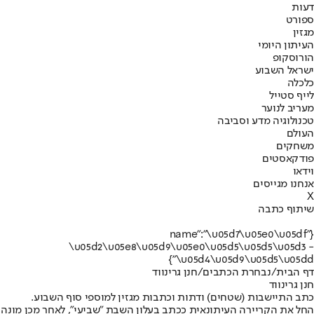
דעות
ספורט
מגזין
העיתון היומי
הורוסקופ
ישראל השבוע
כלכלה
לייף סטייל
מעריב לנוער
טכנולוגיה מדע וסביבה
העולם
משחקים
פודקאסטים
וידאו
אנחנו מגייסים
X
שיתוף כתבה
{"name":"\u05d7\u05e0\u05df
\u05d2\u05e8\u05d9\u05e0\u05d5\u05d5\u05d3 -
\u05d4\u05d9\u05d5\u05dd"}
דף הבית
/
נבחרת הכתבים
/
חנן גרינווד
חנן גרינווד
כתב התיישבות (שטחים) ודתות וכתבות מגזין למוספי סוף השבוע.
החל את הקריירה העיתונאית ככתב בעלון השבת "שביעי", לאחר מכן מונה