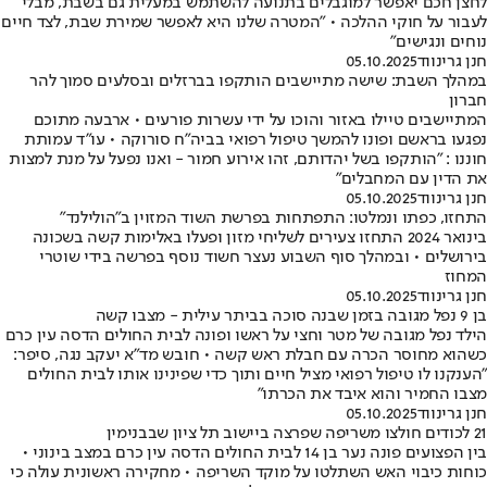
לחצן חכם יאפשר למוגבלים בתנועה להשתמש במעלית גם בשבת, מבלי
לעבור על חוקי ההלכה • "המטרה שלנו היא לאפשר שמירת שבת, לצד חיים
נוחים ונגישים"
חנן גרינווד
05.10.2025
במהלך השבת: שישה מתיישבים הותקפו בברזלים ובסלעים סמוך להר
חברון
המתיישבים טיילו באזור והוכו על ידי עשרות פורעים • ארבעה מתוכם
נפגעו בראשם ופונו להמשך טיפול רפואי בביה"ח סורוקה • עו"ד עמותת
חוננו : "הותקפו בשל יהדותם, זהו אירוע חמור - ואנו נפעל על מנת למצות
את הדין עם המחבלים"
חנן גרינווד
05.10.2025
התחזו, כפתו ונמלטו: התפתחות בפרשת השוד המזוין ב"הולילנד"
בינואר 2024 התחזו צעירים לשליחי מזון ופעלו באלימות קשה בשכונה
בירושלים • ובמהלך סוף השבוע נעצר חשוד נוסף בפרשה בידי שוטרי
המחוז
חנן גרינווד
05.10.2025
בן 9 נפל מגובה בזמן שבנה סוכה בביתר עילית - מצבו קשה
הילד נפל מגובה של מטר וחצי על ראשו ופונה לבית החולים הדסה עין כרם
כשהוא מחוסר הכרה עם חבלת ראש קשה • חובש מד"א יעקב נגה, סיפר:
"הענקנו לו טיפול רפואי מציל חיים ותוך כדי שפינינו אותו לבית החולים
מצבו החמיר והוא איבד את הכרתו"
חנן גרינווד
05.10.2025
21 לכודים חולצו משריפה שפרצה ביישוב תל ציון שבבנימין
בין הפצועים פונה נער בן 14 לבית החולים הדסה עין כרם במצב בינוני •
כוחות כיבוי האש השתלטו על מוקד השריפה • מחקירה ראשונית עולה כי