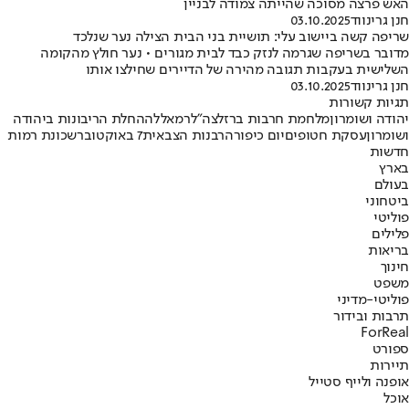
האש פרצה מסוכה שהייתה צמודה לבניין
חנן גרינווד
03.10.2025
שריפה קשה ביישוב עלי: תושיית בני הבית הצילה נער שנלכד
מדובר בשריפה שגרמה לנזק כבד לבית מגורים • נער חולץ מהקומה
השלישית בעקבות תגובה מהירה של הדיירים שחילצו אותו
חנן גרינווד
03.10.2025
תגיות קשורות
יהודה ושומרון
מלחמת חרבות ברזל
צה"ל
רמאללה
החלת הריבונות ביהודה
ושומרון
עסקת חטופים
יום כיפור
הרבנות הצבאית
7 באוקטובר
שכונת רמות
חדשות
בארץ
בעולם
ביטחוני
פוליטי
פלילים
בריאות
חינוך
משפט
פוליטי-מדיני
תרבות ובידור
ForReal
ספורט
תיירות
אופנה ולייף סטייל
אוכל