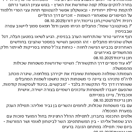
בחרה להקים עגלת קפה שחורשת את הארץ • בגוש עציון הנוער נרתם
להקמת טיילת ייחודית • ובאשקלון אפשר להצטופף תחת עצי הפרי וללמוד
על הסיפורים שמאחורי השמות • זוכרים דרך הרגליים
רונית זילברשטיין
,
חנן גרינווד
,
ירון דורון
08.10.2025
"7 באוקטובר שמח": מחבלים הניחו מטען ודגל חמאס סמוך ליישוב עפרה
שבבנימין
רצף אירועי טרור שהתרחשו הערב בבנימין, הגיע לשיאו במטען חבלה, דגל
ושלט שהניחו מחבלים • זהו המטען השישי במספר שהציבו בחודשים
האחרונים בכביש הגישה לחווה • כוחות צה"ל פתחו בסריקות לאיתור חלק
מהחשודים באירועים
חנן גרינווד
08.10.2025
"לא עוד מסרים דרך התקשורת": השינוי שדורשות משפחות שכולות
מהממשלה
העמותה שמלווה משפחות שאיבדו את יקירהן במלחמה, שיגרה מכתב
לרה"מ נתניהו בו ציינה כי משפחות רבות נחשפו לשמות המחבלים
ששוחררו דרך כלי התקשורת בלבד • “מבקשים, בניגוד לעסקאות קודמות,
שהפעם יועברו למשפחות עדכונים רשמיים בצורה ישירה, אישית
ומכבדת", ציינו בפנייתם
חנן גרינווד
08.10.2025
עם בני משפחות שכולות, לוחמים והשרים בן גביר ואליהו: תפילת הענק
במערת המכפלה
אלפים התכנסו בחברון, לתפילת ההלל החגיגית בחול המועד סוכות עם
הרב שמואל אליהו • בין המשתתפים: השר לביטחון לאומי ושר המורשת •
ביום שני: תפילה במתחם הנובה ברעים