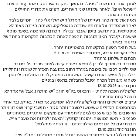
לעורך אתר החדשות "כיפה". בהמשך כיהן כראש דסק באתר nrg ובאתר
"ישראל היום", לאחר שמוזגו שני האתרים. הקים את מדורי החיילים
והיהדות באתר.
ראיין את נדיה כהן, רעייתו של המרגל הישראלי אלי כהן - יומיים בלבד
לאחר שהסדרה על אודותיו שודרה בנטפליקס. השיחה הייתה מאוד לא
אופטימית, בהתחשב בזמן שעבר ובגילה. הכתבה פורסמה בשער מוסף
שישבת, קיבלה המון תגובות ונהפכה לאחת הכתבות הנקראות ביותר של
גרינווד באתר.
בעל תואר ראשון בתקשורת בהצטיינות יתרה.
נולד בקריית ארבע, מתגורר באפרת. נשוי + 2
הכתבות שלחנן גרינווד
טרגדיה בשומרון: ילד בן 8 נפצע באורח קשה לאחר שרכב על בימבה
שני ילדים רכבו על בימבה במורד רחוב במועצה האזורית שומרון והחליקו
• ילד בן 8 נפצע באורח קשה, והוא פונה במסוק לבית החולים בילינסון,
כשהוא מעורפל הכרה וסובל מחבלות בראש ובגפיים
חנן גרינווד
12.10.2025
קלקיליה הפכה ללהיט - והכאוס ביו"ש חוגג: "יש פיתרון, אבל אף אחד לא
רוצה לקחת אחריות"
ערבים ישראלים נוהרים לקלקיליה ללא הפרעה, אך מאז 7 באוקטובר, אחד
המחסומים הגדולים ששימשו למעבר נותר סגור • תושבי קרני שומרון ויתר
היישובים על כביש 55 נאלצים להתמודד עם פקקים ואתגרים ביטחוניים
סבוכים • ראש המועצה, יהונתן קוזניץ: "הצעתי לפתוח את מעבר אייל,
דיברתי עם כל הגורמים הרלוונטיים - זו הזייה מוחלטת"
חנן גרינווד
12.10.2025
מוכנים לגל הבא: במסגרת ההיערכות לשחרור מחבלים - צה"ל עצר