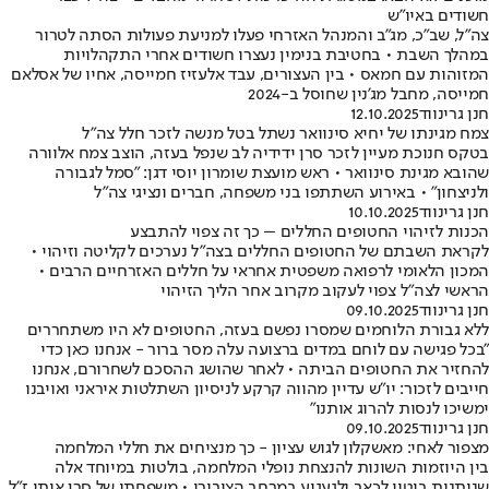
חשודים באיו"ש
צה"ל, שב"כ, מג"ב והמנהל האזרחי פעלו למניעת פעולות הסתה לטרור
במהלך השבת • בחטיבת בנימין נעצרו חשודים אחרי התקהלויות
המזוהות עם חמאס • בין העצורים, עבד אלעזיז חמייסה, אחיו של אסלאם
חמייסה, מחבל מג'נין שחוסל ב-2024
חנן גרינווד
12.10.2025
צמח מגינתו של יחיא סינוואר נשתל בטל מנשה לזכר חלל צה"ל
בטקס חנוכת מעיין לזכר סרן ידידיה לב שנפל בעזה, הוצב צמח אלוורה
שהובא מגינת סינוואר • ראש מועצת שומרון יוסי דגן: ״סמל לגבורה
ולניצחון״ • באירוע השתתפו בני משפחה, חברים ונציגי צה"ל
חנן גרינווד
10.10.2025
הכנות לזיהוי החטופים החללים – כך זה צפוי להתבצע
לקראת השבתם של החטופים החללים בצה"ל נערכים לקליטה וזיהוי •
המכון הלאומי לרפואה משפטית אחראי על חללים האזרחיים הרבים •
הראשי לצה״ל צפוי לעקוב מקרוב אחר הליך הזיהוי
חנן גרינווד
09.10.2025
ללא גבורת הלוחמים שמסרו נפשם בעזה, החטופים לא היו משתחררים
"בכל פגישה עם לוחם במדים ברצועה עלה מסר ברור - אנחנו כאן כדי
להחזיר את החטופים הביתה • לאחר שהושג ההסכם לשחרורם, אנחנו
חייבים לזכור: יו"ש עדיין מהווה קרקע לניסיון השתלטות איראני ואויבנו
ימשיכו לנסות להרוג אותנו"
חנן גרינווד
09.10.2025
מצפור לאחי: מאשקלון לגוש עציון - כך מנציחים את חללי המלחמה
בין היוזמות השונות להנצחת נופלי המלחמה, בולטות במיוחד אלה
שנותנות ביטוי לכאב ולגעגוע במרחב הציבורי • משפחתו של סרן איתי ז"ל