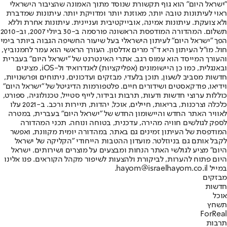
"ישראל היום" הוא גוף תקשורת שנוסד מתוך האמונה שהציבור הישראלי
ראוי לעיתונות טובה יותר, מאוזנת יותר ומדויקת יותר. עיתונות שמדברת
ולא צועקת. עיתונות אמינה, אובייקטיבית ועניינית. עיתונות אחרת וללא
תשלום. המהדורה המודפסת הראשונה פורסמה ב-30 ביולי 2007, וב-2010
הפך "ישראל היום" לעיתון הישראלי בעל שיעור החשיפה הגבוה ביותר בימי
חול. מו"ל העיתון היא ד"ר מרים אדלסון. העורך הראשי הוא עמר לחמנוביץ,
והעורך המייסד הוא עמוס רגב. אתרי האינטרנט של "ישראל היום" בעברית
ובאנגלית, כמו כן היישומונים (אפליקציות) לאנדרואיד ול-iOS, מציגים
חדשות מסביב לשעון, תוכן בלעדי, מבזקים ועדכונים, ניתוחים ופרשנויות,
וידיאו, פודקאסטים ושידורים חיים. פלטפורמות הדיגיטל של "ישראל היום"
כוללות ערוצי חדשות ודעות, תרבות ובידור, לייף סטייל, טכנולוגיה, ספורט,
כלכלה וצרכנות, בריאות, חיילים, אוכל, יהדות, תיירות ורכב. ב-2021 עלו
לאוויר האתר החדש והיישומון החדש של "ישראל היום" בעברית, במטרה
לספק לגולשים חוויה מהירה, עדכנית, בטוחה ונוחה. תכני המהדורה
המודפסת של העיתון זמינים גם באתר, במהדורה יומית מקוונת, ואפשר
לקבל אותם גם בניוזלטר. מועדון ההטבות הייחודי "הקליקה של ישראל
היום" מציע לגולשי האתר הנחות ומבצעים על מוצרים ושירותים. ישראל
היום פתוח להערות, לביקורת ולהצעות לשיפור מקהל הקוראים. פנו אלינו
במייל hayom@israelhayom.co.il.
מבזקים
חדשות
אוכל
תשחץ
ForReal
תרבות