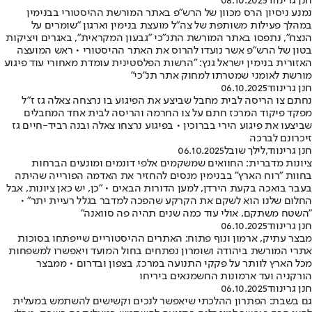
חנן גרינווד
08.10.2025
נמנע ניסיון הרס מכוון של הרש"פ באתר המורשת ההיסטורי בבנימין
במהלך פעילות משותפת של צה"ל מועצת בנימין וארגון "שומרים על
הנצח", נתפסו באתר המורשת התנ"כי "גבעון המקראית", באגרים ויציקות
בטון של הרש"פ אשר נועדו להרוס את האתר ההיסטורי • ראש המועצה
האזורית בנימין ישראל גנץ: "הרשות הפלסטינית עומדת מאחורי עוד פיגוע
מורשת לאומני שמטרתו למחוק אתר תנ"כי"
חנן גרינווד
06.10.2025
נחתם צו הריסה לבית מחבל שביצע את הפיגוע בו נרצחה צאלה גז ז"ל
מפקד פיקוד המרכז חתם על צו החרמה והריסה לבית אחד המחבלים
שביצעו את פיגוע הירי בברוכין • בפיגוע נרצחו צאלה ובנה רביד-חיים גז
זיכרונם לברכה
חנן גרינווד
,
לילך שובל
06.10.2025
ציונות מדברית: החוואים שמשקמים אלפי דונמים ומונעים הברחות
בחוות "רוח הארץ" בבנימין מנסים להחזיר את האדמה הפורייה שהיתה
בעבר בואכה בקעת הירדן, למען הדורות הבאים • "כן, יש כאן ציונות, אבל
החלום שלנו הוא לשקם את הקרקע שהפכה למדבר בגלל רעיית יתר" •
"השטח משתקם, אולי עוד כמה שנים תהיה פה סוואנה"
חנן גרינווד
06.10.2025
מבצר עתיק, ארמון ונוף פתוח: האתרים ההיסטוריים שייפתחו בסוכות
אתרי המורשת ביהודה ושומרון נפתחים בחול המועד ויאפשרו למשפחות
מכל הארץ לוותר על פקקי התנועה במרכז, בצפון ובדרום • ממבצר
הורקניה ועד ארמונות החשמנאים ביריחו
חנן גרינווד
06.10.2025
גם בשבת: הפתרון ההלכתי שיאפשר לנכים וקשישים להשתמש במעלית