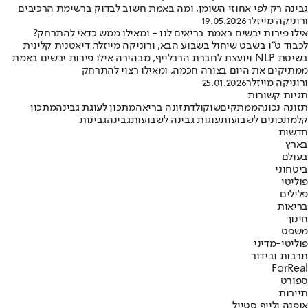
גבינה רק לפי אחוזי השומן, ומה באמת חשוב לבדוק ברשימת הרכיבים
ורוניקה מייזלר
19.05.2026
אילו פירות יבשים באמת בריאים לנו - ומאילו ממש כדאי להתרחק?
לכבוד ט"ו בשבט שיחול בשבוע הבא, ורוניקה מייזלר, דיאטנית קלינית
בשיטת NLP ויועצת לחברת הרבלייף, מבהירה אילו פירות יבשים באמת
ממתיקים את היום בצורה חכמה, ומאילו רצוי להתרחק
ורוניקה מייזלר
25.01.2026
תגיות קשורות
תזונה נכונה
ממתקים
שוקולד
תזונה בריאה
מתכון לעוגת גבינה
מתכון
קל
מתכונים לשבועות
עוגות גבינה לשבועות
גבינה
גבינות
חדשות
בארץ
בעולם
ביטחוני
פוליטי
פלילים
בריאות
חינוך
משפט
פוליטי-מדיני
תרבות ובידור
ForReal
ספורט
תיירות
אופנה ולייף סטייל