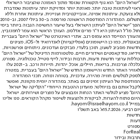
"ישראל היום" הוא גוף תקשורת שנוסד מתוך האמונה שהציבור הישראלי
ראוי לעיתונות טובה יותר, מאוזנת יותר ומדויקת יותר. עיתונות שמדברת
ולא צועקת. עיתונות אמינה, אובייקטיבית ועניינית. עיתונות אחרת וללא
תשלום. המהדורה המודפסת הראשונה פורסמה ב-30 ביולי 2007, וב-2010
הפך "ישראל היום" לעיתון הישראלי בעל שיעור החשיפה הגבוה ביותר בימי
חול. מו"ל העיתון היא ד"ר מרים אדלסון. העורך הראשי הוא עמר לחמנוביץ,
והעורך המייסד הוא עמוס רגב. אתרי האינטרנט של "ישראל היום" בעברית
ובאנגלית, כמו כן היישומונים (אפליקציות) לאנדרואיד ול-iOS, מציגים
חדשות מסביב לשעון, תוכן בלעדי, מבזקים ועדכונים, ניתוחים ופרשנויות,
וידיאו, פודקאסטים ושידורים חיים. פלטפורמות הדיגיטל של "ישראל היום"
כוללות ערוצי חדשות ודעות, תרבות ובידור, לייף סטייל, טכנולוגיה, ספורט,
כלכלה וצרכנות, בריאות, חיילים, אוכל, יהדות, תיירות ורכב. ב-2021 עלו
לאוויר האתר החדש והיישומון החדש של "ישראל היום" בעברית, במטרה
לספק לגולשים חוויה מהירה, עדכנית, בטוחה ונוחה. תכני המהדורה
המודפסת של העיתון זמינים גם באתר, במהדורה יומית מקוונת, ואפשר
לקבל אותם גם בניוזלטר. מועדון ההטבות הייחודי "הקליקה של ישראל
היום" מציע לגולשי האתר הנחות ומבצעים על מוצרים ושירותים. ישראל
היום פתוח להערות, לביקורת ולהצעות לשיפור מקהל הקוראים. פנו אלינו
במייל hayom@israelhayom.co.il.
יום רביעי, 15.7.2026
א' באב תשפ"ו
חדשות
דעות
ספורט
ForReal
תרבות ובידור