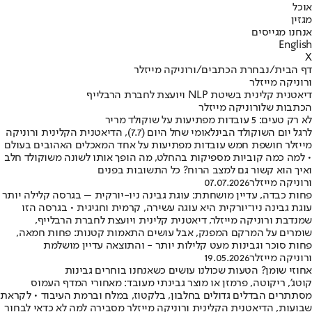
אוכל
מגזין
אנחנו מגייסים
English
X
דף הבית
/
נבחרת הכתבים
/
ורוניקה מייזלר
ורוניקה מייזלר
דיאטנית קלינית בשיטת NLP ויועצת לחברת הרבלייף
הכתבות שלורוניקה מייזלר
לא רק טעים: 5 עובדות מפתיעות על שוקולד מריר
לרגל יום השוקולד הבינלאומי שחל היום (7.7), הדיאטנית הקלינית ורוניקה
מייזלר חושפת חמש עובדות מפתיעות על אחד המאכלים האהובים בעולם
• למה כמה קוביות מספיקות בהחלט, מה הופך אותו לשונה משוקולד חלב
ואיך הוא קשור גם למצב הרוח? כל התשובות בפנים
ורוניקה מייזלר
07.07.2026
פחות כבדה, עדיין מושחתת: עוגת גבינה ניו-יורקית – בגרסה קלילה יותר
עוגת גבינה ניו־יורקית היא עוגה עשירה, קרמית וחגיגית • בגרסה הזו
שמנדבת ורוניקה מייזלר, דיאטנית קלינית ויועצת לחברת הרבלייף,
שומרים על המרקם המפנק, אבל עושים התאמות קטנות: פחות חמאה,
פחות סוכר וגבינות מעט קלילות יותר - והתוצאה עדיין מושלמת
ורוניקה מייזלר
19.05.2026
אחוזי שומן? הטעות שכולנו עושים כשאנחנו בוחרים גבינות
קוטג', ריקוטה, פרמזן או מוצר גבינתי מעובד: מאחורי המדף העמוס
מסתתרים הבדלים גדולים בחלבון, בלקטוז, במלח וברמת העיבוד • לקראת
שבועות, הדיאטנית הקלינית ורוניקה מייזלר מסבירה למה לא כדאי לבחור