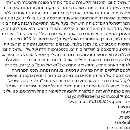
"ישראל היום" הוא גוף תקשורת שנוסד מתוך האמונה שהציבור הישראלי
ראוי לעיתונות טובה יותר, מאוזנת יותר ומדויקת יותר. עיתונות שמדברת
ולא צועקת. עיתונות אמינה, אובייקטיבית ועניינית. עיתונות אחרת וללא
תשלום. המהדורה המודפסת הראשונה פורסמה ב-30 ביולי 2007, וב-2010
הפך "ישראל היום" לעיתון הישראלי בעל שיעור החשיפה הגבוה ביותר בימי
חול. מו"ל העיתון היא ד"ר מרים אדלסון. העורך הראשי הוא עמר לחמנוביץ,
והעורך המייסד הוא עמוס רגב. אתרי האינטרנט של "ישראל היום" בעברית
ובאנגלית, כמו כן היישומונים (אפליקציות) לאנדרואיד ול-iOS, מציגים
חדשות מסביב לשעון, תוכן בלעדי, מבזקים ועדכונים, ניתוחים ופרשנויות,
וידיאו, פודקאסטים ושידורים חיים. פלטפורמות הדיגיטל של "ישראל היום"
כוללות ערוצי חדשות ודעות, תרבות ובידור, לייף סטייל, טכנולוגיה, ספורט,
כלכלה וצרכנות, בריאות, חיילים, אוכל, יהדות, תיירות ורכב. ב-2021 עלו
לאוויר האתר החדש והיישומון החדש של "ישראל היום" בעברית, במטרה
לספק לגולשים חוויה מהירה, עדכנית, בטוחה ונוחה. תכני המהדורה
המודפסת של העיתון זמינים גם באתר, במהדורה יומית מקוונת, ואפשר
לקבל אותם גם בניוזלטר. מועדון ההטבות הייחודי "הקליקה של ישראל
היום" מציע לגולשי האתר הנחות ומבצעים על מוצרים ושירותים. ישראל
היום פתוח להערות, לביקורת ולהצעות לשיפור מקהל הקוראים. פנו אלינו
במייל hayom@israelhayom.co.il.
יום ראשון, 31.5.2026
ט"ו בסיון תשפ"ו
חדשות
דעות
ספורט
ForReal
תרבות ובידור