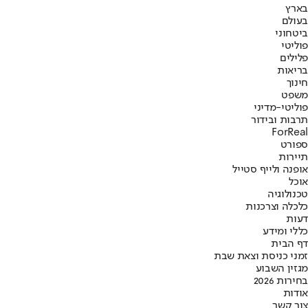
בארץ
בעולם
ביטחוני
פוליטי
פלילים
בריאות
חינוך
משפט
פוליטי-מדיני
תרבות ובידור
ForReal
ספורט
תיירות
אופנה ולייף סטייל
אוכל
טכנולוגיה
כלכלה וצרכנות
דעות
כללי ומידע
דף הבית
זמני כניסת וצאת שבת
מגזין השבוע
בחירות 2026
אודות
צור קשר