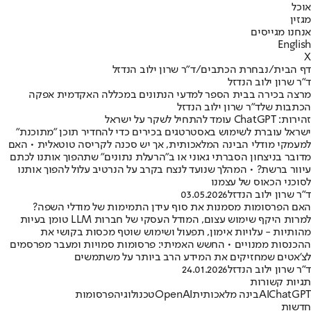
אוכל
מגזין
אנחנו מגייסים
English
X
דף הבית
/
נבחרת הכתבים
/
ד"ר שרון ילוב הנדזל
ד"ר שרון ילוב הנדזל
מרצה בכירה בבית הספר למדעי הנתונים במכללה האקדמית אפקה
הכתבות שלד"ר שרון ילוב הנדזל
זהירות: ChatGPT עומד להתחיל לשקר על ישראל
ישראל עוברת לשימוש באסטרטגים בכירים כדי להחדיר תוכן "מתוכנת"
למעמקי מודלי הבינה המלאכותית, אך יש סכנה לקריסה טוטאלית • האם
מדובר בניצחון הסברתי גאוני או ב"הרעלת נתונים" שתהפוך אותנו לכתם
עיוור ברשת? • המהלך שנועד לנצח בקרב על הנרטיב עלול להפוך אותנו
לסוכני הכאוס של עצמנו
ד"ר שרון ילוב הנדזל
03.05.2026
האם הפרסומות מסמנות את סוף עידן התמימות של מודלי השפה?
למרות היקף שימוש עצום, המודל העסקי של חברות LLM טומן בעיות
מהותיות - עלויות אימון, תפעול ושימוש שוטף מכסות בקושי את
ההכנסות ממנויים • החשש האמיתי: פרסומות סמויות ומעבר מפרסמים
לצ'אטים שמחזיקים את המידע הרב ביותר על משתמשים
ד"ר שרון ילוב הנדזל
24.01.2026
תגיות קשורות
ChatGPT
AI
בינה מלאכותית
OpenAI
טכנולוגיה
פרסומות
חדשות