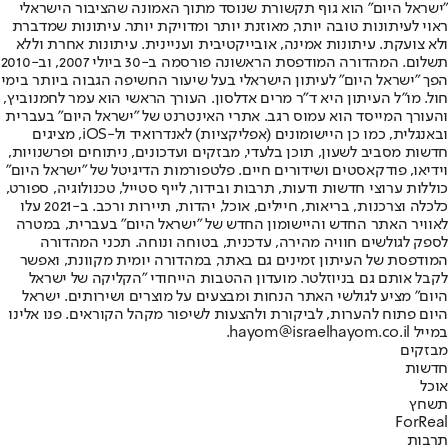
"ישראל היום" הוא גוף תקשורת שנוסד מתוך האמונה שהציבור הישראלי
ראוי לעיתונות טובה יותר, מאוזנת יותר ומדויקת יותר. עיתונות שמדברת
ולא צועקת. עיתונות אמינה, אובייקטיבית ועניינית. עיתונות אחרת וללא
תשלום. המהדורה המודפסת הראשונה פורסמה ב-30 ביולי 2007, וב-2010
הפך "ישראל היום" לעיתון הישראלי בעל שיעור החשיפה הגבוה ביותר בימי
חול. מו"ל העיתון היא ד"ר מרים אדלסון. העורך הראשי הוא עמר לחמנוביץ,
והעורך המייסד הוא עמוס רגב. אתרי האינטרנט של "ישראל היום" בעברית
ובאנגלית, כמו כן היישומונים (אפליקציות) לאנדרואיד ול-iOS, מציגים
חדשות מסביב לשעון, תוכן בלעדי, מבזקים ועדכונים, ניתוחים ופרשנויות,
וידיאו, פודקאסטים ושידורים חיים. פלטפורמות הדיגיטל של "ישראל היום"
כוללות ערוצי חדשות ודעות, תרבות ובידור, לייף סטייל, טכנולוגיה, ספורט,
כלכלה וצרכנות, בריאות, חיילים, אוכל, יהדות, תיירות ורכב. ב-2021 עלו
לאוויר האתר החדש והיישומון החדש של "ישראל היום" בעברית, במטרה
לספק לגולשים חוויה מהירה, עדכנית, בטוחה ונוחה. תכני המהדורה
המודפסת של העיתון זמינים גם באתר, במהדורה יומית מקוונת, ואפשר
לקבל אותם גם בניוזלטר. מועדון ההטבות הייחודי "הקליקה של ישראל
היום" מציע לגולשי האתר הנחות ומבצעים על מוצרים ושירותים. ישראל
היום פתוח להערות, לביקורת ולהצעות לשיפור מקהל הקוראים. פנו אלינו
במייל hayom@israelhayom.co.il.
מבזקים
חדשות
אוכל
תשחץ
ForReal
תרבות