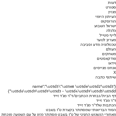
דעות
ספורט
מגזין
העיתון היומי
הורוסקופ
ישראל השבוע
כלכלה
לייף סטייל
מעריב לנוער
טכנולוגיה מדע וסביבה
העולם
משחקים
פודקאסטים
וידאו
אנחנו מגייסים
X
שיתוף כתבה
{"name":"\u05d3\"\u05e8 \u05de\u05d2'\u05d3
\u05d6\u05d9\u05d9\u05d3 - \u05d4\u05d9\u05d5\u05dd"}
דף הבית
/
נבחרת הכתבים
/
ד"ר מג'ד זייד
ד"ר מג'ד זייד
הכתבות שלד"ר מג'ד זייד
הסוד הבריאותי שמסתתר בקערת ט"ו בשבט
מאחורי הנשנוש החגיגי של ט"ו בשבט מסתתר מזון על עם השפעה מוכחת