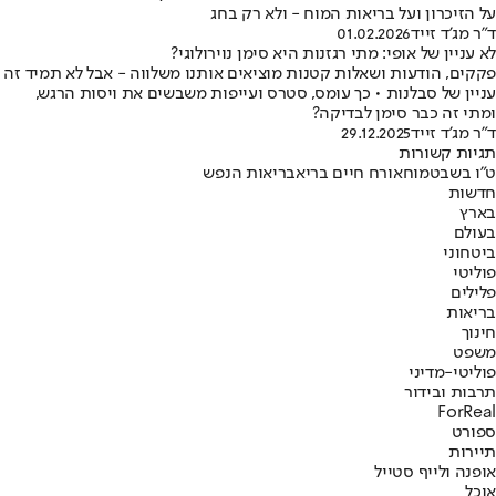
על הזיכרון ועל בריאות המוח - ולא רק בחג
ד"ר מג'ד זייד
01.02.2026
לא עניין של אופי: מתי רגזנות היא סימן נוירולוגי?
פקקים, הודעות ושאלות קטנות מוציאים אותנו משלווה - אבל לא תמיד זה
עניין של סבלנות • כך עומס, סטרס ועייפות משבשים את ויסות הרגש,
ומתי זה כבר סימן לבדיקה?
ד"ר מג'ד זייד
29.12.2025
תגיות קשורות
ט"ו בשבט
מוח
אורח חיים בריא
בריאות הנפש
חדשות
בארץ
בעולם
ביטחוני
פוליטי
פלילים
בריאות
חינוך
משפט
פוליטי-מדיני
תרבות ובידור
ForReal
ספורט
תיירות
אופנה ולייף סטייל
אוכל