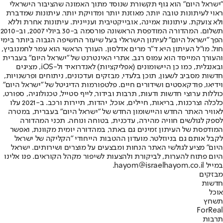
"ישראל היום" הוא גוף תקשורת שנוסד מתוך האמונה שהציבור הישראלי
ראוי לעיתונות טובה יותר, מאוזנת יותר ומדויקת יותר. עיתונות שמדברת
ולא צועקת. עיתונות אמינה, אובייקטיבית ועניינית. עיתונות אחרת וללא
תשלום. המהדורה המודפסת הראשונה פורסמה ב-30 ביולי 2007, וב-2010
הפך "ישראל היום" לעיתון הישראלי בעל שיעור החשיפה הגבוה ביותר בימי
חול. מו"ל העיתון היא ד"ר מרים אדלסון. העורך הראשי הוא עמר לחמנוביץ,
והעורך המייסד הוא עמוס רגב. אתרי האינטרנט של "ישראל היום" בעברית
ובאנגלית, כמו כן היישומונים (אפליקציות) לאנדרואיד ול-iOS, מציגים
חדשות מסביב לשעון, תוכן בלעדי, מבזקים ועדכונים, ניתוחים ופרשנויות,
וידיאו, פודקאסטים ושידורים חיים. פלטפורמות הדיגיטל של "ישראל היום"
כוללות ערוצי חדשות ודעות, תרבות ובידור, לייף סטייל, טכנולוגיה, ספורט,
כלכלה וצרכנות, בריאות, חיילים, אוכל, יהדות, תיירות ורכב. ב-2021 עלו
לאוויר האתר החדש והיישומון החדש של "ישראל היום" בעברית, במטרה
לספק לגולשים חוויה מהירה, עדכנית, בטוחה ונוחה. תכני המהדורה
המודפסת של העיתון זמינים גם באתר, במהדורה יומית מקוונת, ואפשר
לקבל אותם גם בניוזלטר. מועדון ההטבות הייחודי "הקליקה של ישראל
היום" מציע לגולשי האתר הנחות ומבצעים על מוצרים ושירותים. ישראל
היום פתוח להערות, לביקורת ולהצעות לשיפור מקהל הקוראים. פנו אלינו
במייל hayom@israelhayom.co.il.
מבזקים
חדשות
אוכל
תשחץ
ForReal
תרבות