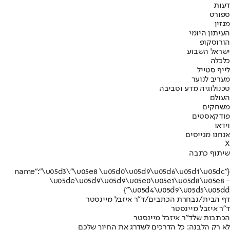
דעות
ספורט
מגזין
העיתון היומי
הורוסקופ
ישראל השבוע
כלכלה
לייף סטייל
מעריב לנוער
טכנולוגיה מדע וסביבה
העולם
משחקים
פודקאסטים
וידאו
אנחנו מגייסים
X
שיתוף כתבה
{"name":"\u05d3\"\u05e8 \u05d0\u05d9\u05d6\u05d1\u05dc
\u05de\u05d9\u05d9\u05e0\u05e1\u05d8\u05e8 -
\u05d4\u05d9\u05d5\u05dd"}
דף הבית
/
נבחרת הכתבים
/
ד"ר איזבל מיינסטר
ד"ר איזבל מיינסטר
הכתבות שלד"ר איזבל מיינסטר
לא רק הלבנה: כל הדרכים לשדרג את החיוך שלכם