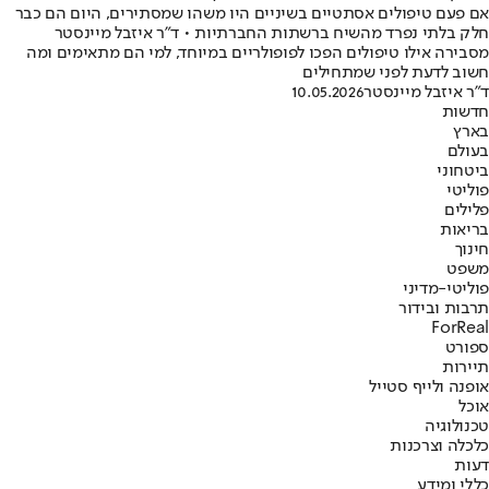
אם פעם טיפולים אסתטיים בשיניים היו משהו שמסתירים, היום הם כבר
חלק בלתי נפרד מהשיח ברשתות החברתיות • ד"ר איזבל מיינסטר
מסבירה אילו טיפולים הפכו לפופולריים במיוחד, למי הם מתאימים ומה
חשוב לדעת לפני שמתחילים
ד"ר איזבל מיינסטר
10.05.2026
חדשות
בארץ
בעולם
ביטחוני
פוליטי
פלילים
בריאות
חינוך
משפט
פוליטי-מדיני
תרבות ובידור
ForReal
ספורט
תיירות
אופנה ולייף סטייל
אוכל
טכנולוגיה
כלכלה וצרכנות
דעות
כללי ומידע