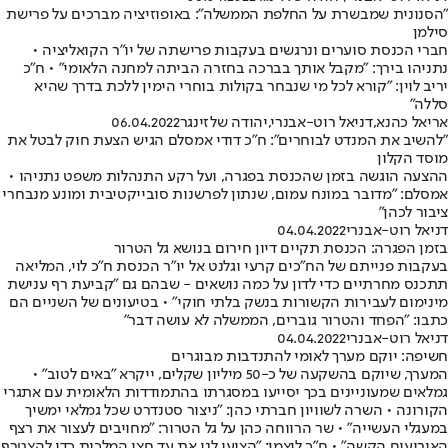
"הסנונית שמבשרת על החלפת הממשלה": באופוזיציה מברכים על פרישת
סילמן
חברי הכנסת סוערים ונרגשים בעקבות פרישתה של יו"ר הקואליציה •
נתניהו בירך: "מקבל אותך בברכה בחזרה הביתה למחנה הלאומי" • ח"כ
יריב לוין: "קורא לכל מי שנבחר בקולות בוחרי הימין ללכת בדרך שהיא
סללה"
אריאל כהנא
,
דניאל רוט-אבנרי
,
יהודה שלזינגר
06.04.2022
"להשיב את המנדט לבוחרים": ח"כ דודי אמסלם הגיש הצעת חוק לבטל את
מוסד הקלון
ההצעה הוגשה בזמן שהכנסת בפגרה, ועל רקע התנהלות משפט נתניהו •
אמסלם: "מדובר במונח עמום, שנתון לפרשנות סובייקטיבית ומונע מנבחרי
ציבור לכהן"
דניאל רוט-אבנרי
04.04.2022
בזמן הפגרה: הכנסת תקיים דיון חירום בנושא גל הטרור
בעקבות פנייתם של הח"כים קרעי וגלנט אל יו"ר הכנסת ח"כ לוי, המליאה
תתכנס מחרתיים כדי לדון על כמה נושאים - שבהם גם "קביעת רף ענישת
מינימום לעבירות הקשורות בנשק בלתי חוקי" • בטיעונים של השניים הם
כתבו: "הפחד והטרור גוברים, הממשלה לא עושה דבר"
דניאל רוט-אבנרי
04.04.2022
חשיפה: יוקם מערך לאומי להתנדבות מבוגרים
המערך, שיוקם בהשקעה של כ-50 מיליון שקלים, ייקרא "באים לטוב" •
גמלאים שמעוניינים בכך יסייעו במסגרתו בהתמודדות הלאומית עם אתגרי
הקורונה • השרה לשוויון חברתי כהן: "ניצור סטנדרט שכל גמלאי ימשיך
במעגלי העשייה" • שר הרווחה כהן על גל הטרור: "מחויבים לעצור את רצף
האירועים הקשה" • ח"כ ליצמן: "הציעו לנו את עד חצי המלכות כדי להצטרף