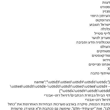
דעות
ספורט
מגזין
העיתון היומי
הורוסקופ
ישראל השבוע
כלכלה
לייף סטייל
מעריב לנוער
טכנולוגיה מדע וסביבה
העולם
משחקים
פודקאסטים
וידאו
אנחנו מגייסים
X
שיתוף כתבה
{"name":"\u05d3\u05e0\u05d9\u05d0\u05dc
\u05e8\u05d5\u05d8-\u05d0\u05d1\u05e0\u05e8\u05d9 -
\u05d4\u05d9\u05d5\u05dd"}
דף הבית
/
נבחרת הכתבים
/
דניאל רוט-אבנרי
דניאל רוט-אבנרי
כתבת הכנסת, סיקרה בארבע מערכות הבחירות האחרונות את "כחול
לבן", ואת "יש עתיד-תלם". שימשה גם ככתבת ת"א וגוש דן. פרשנית