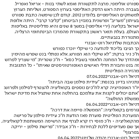
ספורט אולימפי, מרצה לתקשורת ואמא לשתי בנות - אריאל ואפריל.
בעברה היתה ראש הדסק האולימפי בערוץ הספורט, ושליחת הערוץ
למשחקים האולימפיים בלונדון 2012. קודם לכן שימשה כתבת ספורט
בעיתון "מעריב" ופרשנית במגזין הביטחון "קליבר קרבי". היתה אלופת
ישראל בקליעה (ירי אולימפי) במשך 8 שנים והיא מדליסטית באליפות
העולם. בעלת תואר ראשון בתקשורת מהמרכז הבינתחומי הרצליה.
מתגוררת בגבעתיים.
הכתבות שלדניאל רוט-אבנרי
כך הגיבו בליכוד להודעה כי שיקלי יוכרז כפורש
ח"כ ניר ברקת: "לא שיקלי הוא הפורש, אלא נפתלי בנט שפרש מהימין
ומהדרך של המחנה הלאומי בשביל כסא" • ח"כ שטרית: "מי שצריך לפרוש
זה בנט וחבורת חדלי האישים האופורטוניסטים שאיתו" • כל התגובות
מהזירה הפוליטית
דניאל רוט-אבנרי
07.04.2022
נתניהו בדיון בכנסת: "עידית סילמן שבה הביתה"
יו"ר האופוזיציה קרא לח"כים נוספים בקואליציה להצטרף לסילמן ולפרוש:
"אתם יכולים לקנות את עולמכם בהחלטה אחת שתציל את מדינת ישראל
ממשלת החולשה"
דניאל רוט-אבנרי
06.04.2022
גורמים בקואליציה: "הממשלה סיימה את דרכה"
המערכת הפוליטית סוערת מאז הודעת ח"כ עידית סילמן על פרישה
מהקואליציה • ח"כ מוסי רז קרא לצרף את הרשימה המשותפת לקואליציה,
אך שם מעדיפים ללכת לבחירות • ח"כ אבידר: "פרישת סילמן - יריקה
בפרצוף"
דניאל רוט-אבנרי
,
יהודה שלזינגר
06.04.2022