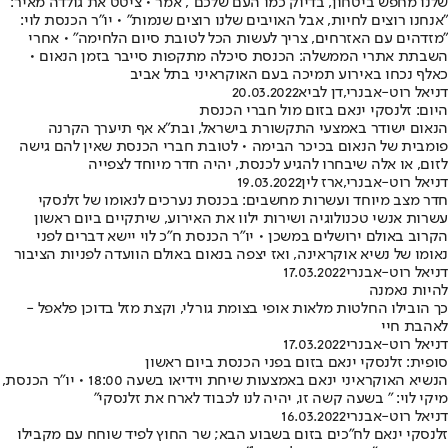
שלנו מחפש ביטחון, בדיוק כמו העם שלכם", אמר • ציטט את גולדה מאיר:
"אנחנו רוצים לחיות, אבל האויבים שלנו רוצים שנמות" • יו"ר הכנסת לוי:
"מזדהים עם האזרחים, צריך לעשות הכל לטובת סיום הלחימה" • אחרי
השבתת אתרי הממשלה: הכנסת סיכלה מתקפות סייבר בזמן הנאום •
כאלף נכחו באירוע תמיכה בעם האוקראיני בתל אביב
דניאל רוט-אבנרי
,
דן לביא
20.03.2022
היום: זלנסקי ינאם בזום מול חברי הכנסת
הנאום ישודר באמצעי התקשורת בישראל, ובת"א אף תיערך הקרנה
פומבית של הנאום בכיכר הבימה • לטובת חברי הכנסת שאין להם גישה
לזום, או אלה שיבחרו להגיע לכנסת, יהיה חדר מיוחד לצפייה
דניאל רוט-אבנרי
,
ארז לין
19.03.2022
חדר מצב מיוחד ועשרות מחשבים: בכנסת נערכים לנאומו של זלנסקי
עשרות אנשי טכנולוגיה ושירות ילוו את האירוע, שיתקיים ביום ראשון
הקרוב באולם ירושלים במשכן • יו"ר הכנסת ח"כ לוי יישא דברים לפני
נאומו של נשיא אוקראינה, ואז יצפה בנאום באולם הוועדה לפניות הציבור
דניאל רוט-אבנרי
17.03.2022
להיות נאמנה
כך הובילו החלטות מלאות אופי בצומת גורלי, וקצת מזל בדוכן פלאפל -
לאהבת חיי
דניאל רוט-אבנרי
17.03.2022
סופית: זלנסקי ינאם בזום בפני הכנסת ביום ראשון
הנשיא האוקראיני ינאם באמצעות שיחת וידיאו בשעה 18:00 • יו"ר הכנסת,
מיקי לוי: " בשעה קשה זו, יהיה לנו לכבוד לארח את זלנסקי"
דניאל רוט-אבנרי
16.03.2022
זלנסקי ינאם לח"כים בזום בשבוע הבא; שר החוץ לפיד שוחח עם מקבילו