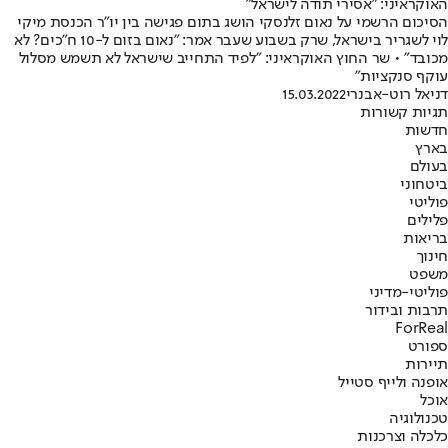
האוקראיני: "אסירי תודה לישראל"
הסיכום הרשמי על נאום זלנסקי הושג בתום פגישה בין יו"ר הכנסת מיקי
לוי לשגריר בישראל, שרק בשבוע שעבר אמר: "נאום בזום ל-10 ח"כים? לא
מכובד" • שר החוץ האוקראיני: "לפיד התחייב שישראל לא תשמש מסלול
עוקף סנקציות"
דניאל רוט-אבנרי
15.03.2022
תגיות קשורות
חדשות
בארץ
בעולם
ביטחוני
פוליטי
פלילים
בריאות
חינוך
משפט
פוליטי-מדיני
תרבות ובידור
ForReal
ספורט
תיירות
אופנה ולייף סטייל
אוכל
טכנולוגיה
כלכלה וצרכנות