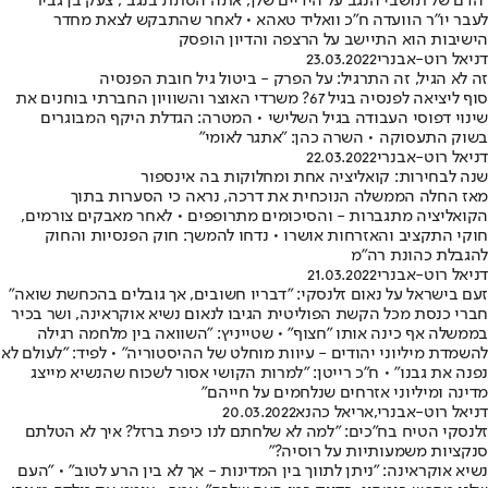
"הדם של תושבי הנגב על הידיים שלך, אתה הסתת בנגב", צעק בן גביר
לעבר יו"ר הוועדה ח"כ וואליד טאהא • לאחר שהתבקש לצאת מחדר
הישיבות הוא התיישב על הרצפה והדיון הופסק
דניאל רוט-אבנרי
23.03.2022
זה לא הגיל, זה התרגיל: על הפרק - ביטול גיל חובת הפנסיה
סוף ליציאה לפנסיה בגיל 67? משרדי האוצר והשוויון החברתי בוחנים את
שינוי דפוסי העבודה בגיל השלישי • המטרה: הגדלת היקף המבוגרים
בשוק התעסוקה • השרה כהן: "אתגר לאומי"
דניאל רוט-אבנרי
22.03.2022
שנה לבחירות: קואליציה אחת ומחלוקות בה אינספור
מאז החלה הממשלה הנוכחית את דרכה, נראה כי הסערות בתוך
הקואליציה מתגברות - והסיכומים מתרופפים • לאחר מאבקים צורמים,
חוקי התקציב והאזרחות אושרו • נדחו להמשך: חוק הפנסיות והחוק
להגבלת כהונת רה"מ
דניאל רוט-אבנרי
21.03.2022
זעם בישראל על נאום זלנסקי: "דבריו חשובים, אך גובלים בהכחשת שואה"
חברי כנסת מכל הקשת הפוליטית הגיבו לנאום נשיא אוקראינה, ושר בכיר
בממשלה אף כינה אותו "חצוף" • שטייניץ: "השוואה בין מלחמה רגילה
להשמדת מיליוני יהודים - עיוות מוחלט של ההיסטוריה" • לפיד: "לעולם לא
נפנה את גבנו" • ח"כ רייטן: "למרות הקושי אסור לשכוח שהנשיא מייצג
מדינה ומיליוני אזרחים שנלחמים על חייהם"
דניאל רוט-אבנרי
,
אריאל כהנא
20.03.2022
זלנסקי הטיח בח"כים: "למה לא שלחתם לנו כיפת ברזל? איך לא הטלתם
סנקציות משמעותיות על רוסיה?"
נשיא אוקראינה: "ניתן לתווך בין המדינות - אך לא בין הרע לטוב" • "העם