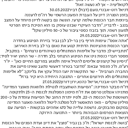
לקואליציה - אך לא נעשה זאת"
דניאל רוט-אבנרי
,
נועם (דבול) דביר
30.03.2022
בזמן הפגרה: דיון על העברת המעון הרשמי של רה"מ לרעננה
ביוזמת חבר הכנסת שלמה קרעי, הוגשה גם בקשה לדיון מיוחד על המצב
בנגב • לדבריו, "הדבר העיקרי שבנט עוסק בו הוא הפיכת ביתו הפרטי
למעון רשמי, תוך בזבוז כספי ציבור של כ-50 מיליון שקל"
דניאל רוט-אבנרי
29.03.2022
"אתה אפס": עימות חריף בין בר-לב לבן גביר בזירת הפיגוע בחדרה
חבר הכנסת מהציונות הדתית קטע את נאום בר לב בזירת האירוע:
"תתבייש לך, מדבר על אלימות המתנחלים כשיהודים נרצחים" • במקביל,
מספר חברי כנסת גינו את הפיגוע הרצחני בלב חדרה • שר החוץ יאיר לפיד:
"ניסיון של קיצונים אלימים להטיל אימה ולפגוע במרקם החיים כאן" • יו"ר
רע"מ, ח״כ מנסור עבאס: "מדובר בטרור דאעשי נתעב שאינו מייצג את
החברה הערבית" • שר התקשורת יועז הנדל עקץ את בלינקן: "‏לא אלימות
מתנחלים ולא תירוצים אחרים - התגובה היחידה היא קיר ברזל"
דניאל רוט-אבנרי
,
אריאל כהנא
,
ירון דורון
27.03.2022
דו"ח מבקר המדינה: "הסיעות השתעבדו לנטילת הלוואות מאוצר המדינה"
מתניהו אנגלמן פרסם את דו"ח מימון המפלגות לכנסת ה-23 ולתקופה
השוטפת של הכנסת ה-22, ולפיו יתרת החוב של הסיעות עומדת על כ-200
מיליון שקלים • מאז התאפשר לכל מפלגה ליטול הלוואה מאוצר המדינה
במקום מהבנקים, נרשמה עלייה של 470 אחוזים בבקשות • הסיעה עם
הוצאות הפרסום הגבוהות ביותר - התנועה הירוקה
דניאל רוט-אבנרי
27.03.2022
"בושה לכנסת ישראל": ח"כ בן גביר "פוצץ" את דיון ועדת הפנים של הכנסת