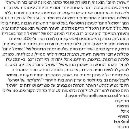
"ישראל היום" הוא גוף תקשורת שנוסד מתוך האמונה שהציבור הישראלי
ראוי לעיתונות טובה יותר, מאוזנת יותר ומדויקת יותר. עיתונות שמדברת
ולא צועקת. עיתונות אמינה, אובייקטיבית ועניינית. עיתונות אחרת וללא
תשלום. המהדורה המודפסת הראשונה פורסמה ב-30 ביולי 2007, וב-2010
הפך "ישראל היום" לעיתון הישראלי בעל שיעור החשיפה הגבוה ביותר בימי
חול. מו"ל העיתון היא ד"ר מרים אדלסון. העורך הראשי הוא עמר לחמנוביץ,
והעורך המייסד הוא עמוס רגב. אתרי האינטרנט של "ישראל היום" בעברית
ובאנגלית, כמו כן היישומונים (אפליקציות) לאנדרואיד ול-iOS, מציגים
חדשות מסביב לשעון, תוכן בלעדי, מבזקים ועדכונים, ניתוחים ופרשנויות,
וידיאו, פודקאסטים ושידורים חיים. פלטפורמות הדיגיטל של "ישראל היום"
כוללות ערוצי חדשות ודעות, תרבות ובידור, לייף סטייל, טכנולוגיה, ספורט,
כלכלה וצרכנות, בריאות, חיילים, אוכל, יהדות, תיירות ורכב. ב-2021 עלו
לאוויר האתר החדש והיישומון החדש של "ישראל היום" בעברית, במטרה
לספק לגולשים חוויה מהירה, עדכנית, בטוחה ונוחה. תכני המהדורה
המודפסת של העיתון זמינים גם באתר, במהדורה יומית מקוונת, ואפשר
לקבל אותם גם בניוזלטר. מועדון ההטבות הייחודי "הקליקה של ישראל
היום" מציע לגולשי האתר הנחות ומבצעים על מוצרים ושירותים. ישראל
היום פתוח להערות, לביקורת ולהצעות לשיפור מקהל הקוראים. פנו אלינו
במייל hayom@israelhayom.co.il.
מבזקים
חדשות
אוכל
תשחץ
ForReal
תרבות