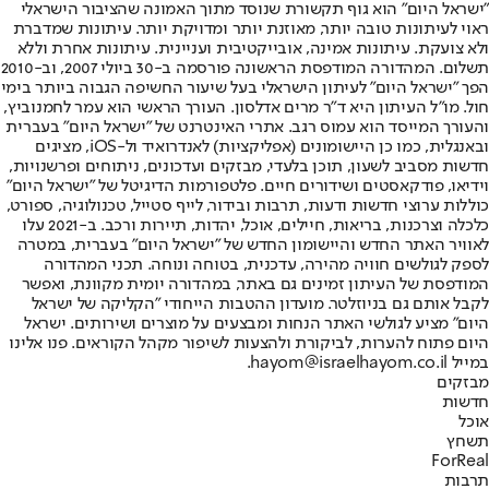
"ישראל היום" הוא גוף תקשורת שנוסד מתוך האמונה שהציבור הישראלי
ראוי לעיתונות טובה יותר, מאוזנת יותר ומדויקת יותר. עיתונות שמדברת
ולא צועקת. עיתונות אמינה, אובייקטיבית ועניינית. עיתונות אחרת וללא
תשלום. המהדורה המודפסת הראשונה פורסמה ב-30 ביולי 2007, וב-2010
הפך "ישראל היום" לעיתון הישראלי בעל שיעור החשיפה הגבוה ביותר בימי
חול. מו"ל העיתון היא ד"ר מרים אדלסון. העורך הראשי הוא עמר לחמנוביץ,
והעורך המייסד הוא עמוס רגב. אתרי האינטרנט של "ישראל היום" בעברית
ובאנגלית, כמו כן היישומונים (אפליקציות) לאנדרואיד ול-iOS, מציגים
חדשות מסביב לשעון, תוכן בלעדי, מבזקים ועדכונים, ניתוחים ופרשנויות,
וידיאו, פודקאסטים ושידורים חיים. פלטפורמות הדיגיטל של "ישראל היום"
כוללות ערוצי חדשות ודעות, תרבות ובידור, לייף סטייל, טכנולוגיה, ספורט,
כלכלה וצרכנות, בריאות, חיילים, אוכל, יהדות, תיירות ורכב. ב-2021 עלו
לאוויר האתר החדש והיישומון החדש של "ישראל היום" בעברית, במטרה
לספק לגולשים חוויה מהירה, עדכנית, בטוחה ונוחה. תכני המהדורה
המודפסת של העיתון זמינים גם באתר, במהדורה יומית מקוונת, ואפשר
לקבל אותם גם בניוזלטר. מועדון ההטבות הייחודי "הקליקה של ישראל
היום" מציע לגולשי האתר הנחות ומבצעים על מוצרים ושירותים. ישראל
היום פתוח להערות, לביקורת ולהצעות לשיפור מקהל הקוראים. פנו אלינו
במייל hayom@israelhayom.co.il.
מבזקים
חדשות
אוכל
תשחץ
ForReal
תרבות