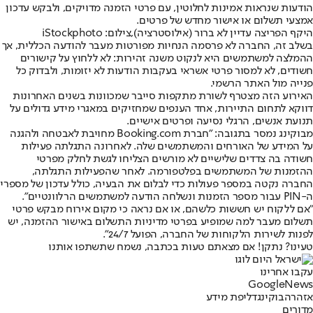
הודעות שנראות אמינות לחלוטין, עם פרטי הזמנה מדויקים, ולבקש עדכון
אמצעי תשלום או אישור מחדש של פרטים.
היקף הפריצה עדיין לא ברור (אילוסטרציה),צילום: iStockphoto
בשלב זה, החברה לא פרסמה הנחיות מפורטות מעבר להודעה הכללית, אך
ההמלצה למשתמשים היא לנקוט משנה זהירות: לא ללחוץ על קישורים
חשודים, לא למסור פרטי אשראי בעקבות הודעות לא יזומות, ולבדוק כל
פנייה מול האתר הרשמי.
האירוע הזה מצטרף לשורת מתקפות סייבר שמכוונות בשנים האחרונות
דווקא לתחום התיירות, אחד הענפים שמחזיקים במאגרי מידע גדולים על
תנועת אנשים, הרגלי נסיעה ופרטים אישיים.
מבוקינג נמסר בתגובה: "חברת Booking.com מחויבת לאבטחה ולהגנה
על המידע של האורחים והמשתמשים שלה. לאחרונה התגלתה פעילות
חשודה בה צדדים שלישיים לא מורשים הצליחו לגשת לחלק מפרטי
ההזמנות של המשתמשים בפלטפורמה. לאחר שהפעילות התגלתה,
החברה נקטה במספר פעולות כדי לבלום את הבעיה, כולל עדכון של מספרי
ה-PIN עבור מספר הזמנות ונשלחה הודעה למשתמשים הרלוונטיים".
"אם ללקוח יש חששות כלשהם, או אם נראה כי מקום אירוח מבקש פרטי
תשלום מעבר למה שמופיע בפרטי מדיניות התשלום באישור ההזמנה, יש
לפנות לשירות הלקוחות של החברה, הפועל 24/7".
טעינו? נתקן! אם מצאתם טעות בכתבה, נשמח שתשתפו אותנו
עקבו אחרינו
G
o
o
g
l
e
News
אזהרה
בוקינג
דליפת מידע
מדורים