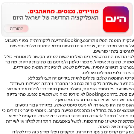
ענקית הזמנת המלונות
Booking.com
הודיעה ללקוחותיה בסוף השבוע
על אירוע סייבר חריג, שבמסגרתו נחשפו פרטי הזמנות של משתמשים
לגורמים בלתי מורשים.
לפי הודעת החברה,
האקרים הצליחו לגשת למידע הקשור להזמנות
- כולל
שמות, כתובות אימייל, מספרי טלפון ולעיתים גם כתובות פיזיות. מדובר
בפרטים רגישים יחסית, שעלולים לשמש לניסיונות הונאה ממוקדים,
בעיקר כלפי מטיילים פעילים.
פרטי החופשה שלכם עלולים להיות בידיים זרות,צילום: ללא
בהודעה שנשלחה ללקוחות נכתב כי החברה זיהתה “פעילות חשודה”
המשפיעה על מספר הזמנות, ופעלה באופן מיידי כדי לבלום את האירוע.
עם זאת, ב־Booking.com לא פירטו כמה משתמשים נפגעו, מתי בדיוק
התרחש האירוע או האם מידע פיננסי נחשף.
העמימות הזו משאירה לא מעט סימני שאלה, במיוחד עבור נוסעים
שנמצאים כעת בחו״ל או מתכננים נסיעה בקרוב. מומחי סייבר מזהירים כי
גם מידע “בסיסי” לכאורה כמו פרטי הזמנה יכול לשמש תוקפים לביצוע
מתקפות פישינג מתוחכמות, למשל באמצעות התחזות למלון או לשירות
הלקוחות של האתר.
במקרים קודמים בענף התיירות, תוקפים ניצלו מידע כזה כדי לשלוח