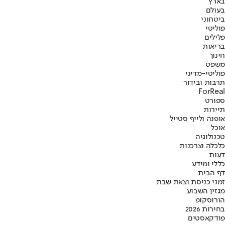
בארץ
בעולם
ביטחוני
פוליטי
פלילים
בריאות
חינוך
משפט
פוליטי-מדיני
תרבות ובידור
ForReal
ספורט
תיירות
אופנה ולייף סטייל
אוכל
טכנולוגיה
כלכלה וצרכנות
דעות
כללי ומידע
דף הבית
זמני כניסת וצאת שבת
מגזין השבוע
הורוסקופ
בחירות 2026
פודקאסטים