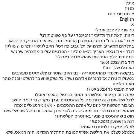
אוכל
מגזין
אנחנו מגייסים
English
X
30 שנה להסכם אוסלו
דיווח: האוליגרך ולדימיר גוסינסקי על סף פשיטת רגל
אתר "אגנסטבו" הרוסי: הטייקון הרוסי-יהודי, שבעבר החזיק בין השאר
בחלקים ממעריב ומהפועל תל אביב כדורסל, חייב לנושיו יותר מ-7 מיליון
דולר • את נכסיו העריך בכ-6 מיליון • הפרטים עולים מתצהיר שהגיש
במסגרת הליך הגירושין שהוא מנהל בארה"ב
דוד ברון
16.01.2025
האוסלו שלך חזר?
בבקשה תלמדו מההיסטוריה • גם היום שוטרים פלשתינים מעורבים
בפעולות טרור, אז להזרים אליהם נשק? כל נשק שיועבר לרש"פ יופנה מהר
מאוד כלפינו
שרה העצני כהן
17.09.2023
סקר: רוב הציבור הפלשתיני תומך בביטול הסכמי אוסלו
לרגל שלושים שנה לחתימה על ההסכמים נערך סקר שבדק מה חושב
הציבור הפלשתיני כיום על אותם ההסכמים • 64% מהנשאלים אמרו
שהמצב כיום גרוע יותר ממה שהיה לפני עידן אוסלו, ורוב של שני שלישים
חושב שההסכמים פגעו באינטרס הפלשתיני
דנה בן שמעון
15.09.2023
לא להעניק וטו למתנגדי אוסלו
אלמלא ניצלנו את חולשת אש"ף לטובת התהליך המדיני, היה חמאס, שלא