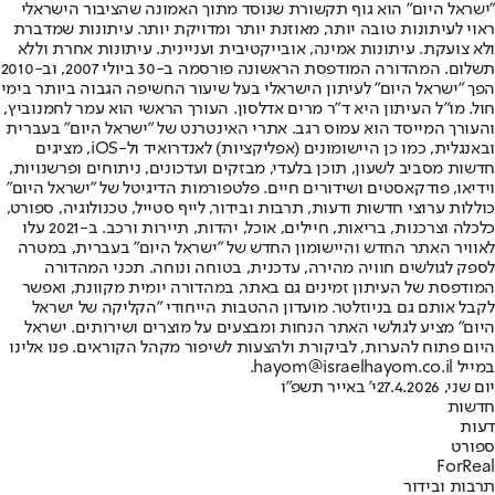
"ישראל היום" הוא גוף תקשורת שנוסד מתוך האמונה שהציבור הישראלי
ראוי לעיתונות טובה יותר, מאוזנת יותר ומדויקת יותר. עיתונות שמדברת
ולא צועקת. עיתונות אמינה, אובייקטיבית ועניינית. עיתונות אחרת וללא
תשלום. המהדורה המודפסת הראשונה פורסמה ב-30 ביולי 2007, וב-2010
הפך "ישראל היום" לעיתון הישראלי בעל שיעור החשיפה הגבוה ביותר בימי
חול. מו"ל העיתון היא ד"ר מרים אדלסון. העורך הראשי הוא עמר לחמנוביץ,
והעורך המייסד הוא עמוס רגב. אתרי האינטרנט של "ישראל היום" בעברית
ובאנגלית, כמו כן היישומונים (אפליקציות) לאנדרואיד ול-iOS, מציגים
חדשות מסביב לשעון, תוכן בלעדי, מבזקים ועדכונים, ניתוחים ופרשנויות,
וידיאו, פודקאסטים ושידורים חיים. פלטפורמות הדיגיטל של "ישראל היום"
כוללות ערוצי חדשות ודעות, תרבות ובידור, לייף סטייל, טכנולוגיה, ספורט,
כלכלה וצרכנות, בריאות, חיילים, אוכל, יהדות, תיירות ורכב. ב-2021 עלו
לאוויר האתר החדש והיישומון החדש של "ישראל היום" בעברית, במטרה
לספק לגולשים חוויה מהירה, עדכנית, בטוחה ונוחה. תכני המהדורה
המודפסת של העיתון זמינים גם באתר, במהדורה יומית מקוונת, ואפשר
לקבל אותם גם בניוזלטר. מועדון ההטבות הייחודי "הקליקה של ישראל
היום" מציע לגולשי האתר הנחות ומבצעים על מוצרים ושירותים. ישראל
היום פתוח להערות, לביקורת ולהצעות לשיפור מקהל הקוראים. פנו אלינו
במייל hayom@israelhayom.co.il.
יום שני, 27.4.2026
י' באייר תשפ"ו
חדשות
דעות
ספורט
ForReal
תרבות ובידור