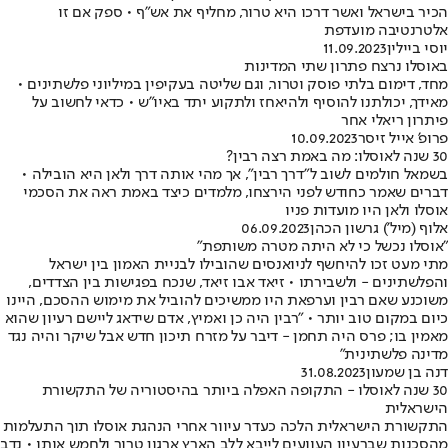
הכיר בישראל ואשר דרכו היא טרור, מחליף את אש"ף • ספק אם זו
אלטרנטיבה מועדפת
יוסי ביילין
11.09.2023
באוסלו נרצח פתרון שתי המדינות
מחד, דימום בלתי פוסק וטרור, וגם שליטה בעקיפין במיליוני פלשתינים •
מאידך, יכולתנו להוסיף ולהיאחז ולתקוע יתד באיו"ש • כדאי לחשוב על
פיתרון ריאלי אחר
פרופ' אייל זיסר
10.09.2023
30 שנה לאוסלו: מה באמת רצה רבין?
בשמאל חולמים לשוב ל"דרך רבין", אך מהי אותה דרך ולאן היא הובילה •
דברים שאמר כחודש לפני הירצחו, מלמדים כיצד באמת ראה את הסכמי
אוסלו ולאן היו מועדות פניו
אלוף (מיל') גרשון הכהן
06.09.2023
"אוסלו נכשל כי לא היתה מטרה משותפת"
מתי מעט זכו להיחשף לניואנסים שהובילו לבניית האמון בין ישראל
והפלשתינים - ולשבירתו • זיאד אבו זיאד, שנכח בפגישות בין הצדדים,
משוכנע שאם רבין וערפאת היו ממשיכים להוביל את מימוש ההסכם, היינו
כיום במקום טוב יותר • "רבין היה כן ואמיץ, אדם שידאג ליישם רעיון שהוא
מאמין בו; פרס היה תחמן - דיבר על מזרח תיכון חדש אבל שיקר והיה נגד
מדינה פלשתינית"
דנה בן שמעון
31.08.2023
30 שנה לאוסלו - התקופה האפלה ביותר בהיסטוריה של התקשורת
הישראלית
התקשורת הישראלית הלכה כעדר עיוור אחרי הנהגת אוסלו תוך התעלמות
מהסכנות שברעיון העוועים לייבא ללב הארץ ארגון טרור ולחמש אותו • נדב