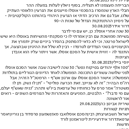
עירית לינור
30.08.2023
הבריחה מעצמנו לא תצליח, בסוף ניאלץ לעלות במעלה ההר
חבלי הארץ שנמסרו בהסכמי אוסלו מייצגים את הגרעין הלאומי העתיק
שלנו, אבל גם את הרכיב הדתי או הגרעין היהודי בזהותנו הקולקטיבית •
על ניסיון ההתנתקות הגדול של שנות ה-90
דרור אידר
30.08.2023
30 שנה אחרי אוסלו: כן, יש עם מי לדבר
בשיחה ממושכת עם רבין אמרתי לו כי מסקנתי מהשיחות באוסלו היא שיש
לישראל פרטנר, וכי לא כדאי להסתפק בהסדר ביניים שרק יתמרץ את
הקיצוניים בשני הצדדים לטרפדו • רבין לא שלל את ההיגיון שבהצעה, אך
התנגד לה • זווית אישית על הסכם אוסלו, אשר ויתור עליו הוא אובדן
הציונות
יוסי ביילין
30.08.2023
"100 אלף יהודים בפיקוח נפש": 30 שנה לישיבה שבה אושר הסכם אוסלו
לפני שלושה עשורים התכנסה הממשלה לאחד הדיונים הגורליים בתולדות
הממשלה: אישור הסכם אוסלו עם ארגון אש"ף • הרמטכ"ל הזהיר, אבל
רה"מ הבהיר: "זה לא עניינך, זאת הכרעה פוליטי" • "תן לו נשק. תן לו
משטרה" אמר פרס על כוחותיו של ערפאת ביו"ש ותהה: "נניח שאש"ף יעלם,
עם מי נדבר?" • הלבטים, המניעים והאזהרות של הגורמים השונים - רואים
אור לראשונה
שירית אביטן כהן
29.08.2023
תגיות קשורות
ישראל השבוע
יצחק רבין
הסכם אוסלו
אבו מאזן
שמעון פרס
דוד בן גוריון
יאסר
ערפאת
דרור אידר
עירית לינור
אמנון לורד
חדשות