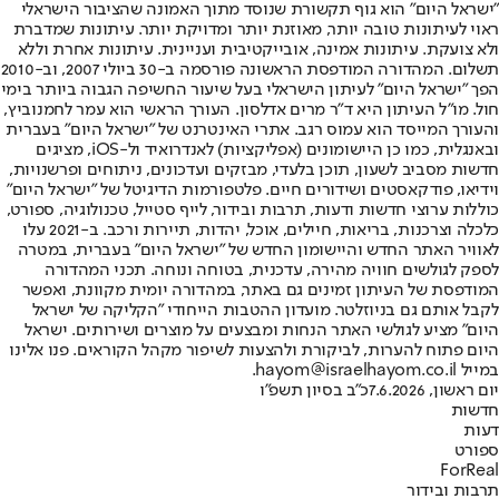
"ישראל היום" הוא גוף תקשורת שנוסד מתוך האמונה שהציבור הישראלי
ראוי לעיתונות טובה יותר, מאוזנת יותר ומדויקת יותר. עיתונות שמדברת
ולא צועקת. עיתונות אמינה, אובייקטיבית ועניינית. עיתונות אחרת וללא
תשלום. המהדורה המודפסת הראשונה פורסמה ב-30 ביולי 2007, וב-2010
הפך "ישראל היום" לעיתון הישראלי בעל שיעור החשיפה הגבוה ביותר בימי
חול. מו"ל העיתון היא ד"ר מרים אדלסון. העורך הראשי הוא עמר לחמנוביץ,
והעורך המייסד הוא עמוס רגב. אתרי האינטרנט של "ישראל היום" בעברית
ובאנגלית, כמו כן היישומונים (אפליקציות) לאנדרואיד ול-iOS, מציגים
חדשות מסביב לשעון, תוכן בלעדי, מבזקים ועדכונים, ניתוחים ופרשנויות,
וידיאו, פודקאסטים ושידורים חיים. פלטפורמות הדיגיטל של "ישראל היום"
כוללות ערוצי חדשות ודעות, תרבות ובידור, לייף סטייל, טכנולוגיה, ספורט,
כלכלה וצרכנות, בריאות, חיילים, אוכל, יהדות, תיירות ורכב. ב-2021 עלו
לאוויר האתר החדש והיישומון החדש של "ישראל היום" בעברית, במטרה
לספק לגולשים חוויה מהירה, עדכנית, בטוחה ונוחה. תכני המהדורה
המודפסת של העיתון זמינים גם באתר, במהדורה יומית מקוונת, ואפשר
לקבל אותם גם בניוזלטר. מועדון ההטבות הייחודי "הקליקה של ישראל
היום" מציע לגולשי האתר הנחות ומבצעים על מוצרים ושירותים. ישראל
היום פתוח להערות, לביקורת ולהצעות לשיפור מקהל הקוראים. פנו אלינו
במייל hayom@israelhayom.co.il.
יום ראשון, 7.6.2026
כ"ב בסיון תשפ"ו
חדשות
דעות
ספורט
ForReal
תרבות ובידור