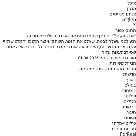
אוכל
מגזין
אנחנו מגייסים
English
X
תחום אפור
"את רווקה?": יהונתן שתיוי תפס את הכתבת שלנו לא מוכנה
רגע לפני שעלה לבמה, שאלנו את הזמר, השחקן ויוצר התוכן יהונתן שתיוי
על השיר החדש שלו, האם נראה אותו בקרוב בפסטיגל - וגם שאלה אחת
שסירב לענות עליה
מערכת מעריב לנוער
01.06.2026
תגיות קשורות
גיב מי גאט
יהונתן שתיוי
מוזיקה
חדשות
בארץ
בעולם
ביטחוני
פוליטי
פלילים
בריאות
חינוך
משפט
פוליטי-מדיני
תרבות ובידור
ForReal