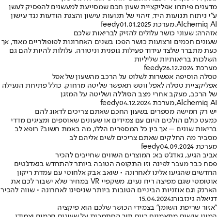
מדענים פיתחו אפליקציית שעון חכם שמסייעת למעשנים להפסיק לעשן
ע”י ניתוח תנועות היד, זיהוי של תנועות עישון והצגת הודעות נגד עישון
Alchemiq AI
,
מערכת feedy
01.01.2025
אזהרה: שעוני כושר עלולים להזיק לבריאות שלכם
שעונים חכמים ורצועות כושר הפכו בשנים האחרונות לפופולריים מאוד, אך
כעת מתברר שלצד עידוד פעילות גופנית וניטורה, עלולות להיות להם גם
השלכות בריאותיות שליליות
מערכת feedy
26.12.2024
טסלה הוסיפה אפשרות לשלוט על הרכב מהשעון של אפל
אפליקציית טסלה לאפל ווטש תאפשר שליטה מרחוק, כולל פתיחת הנעילה
של הרכב, מעקב אחרי מצב הסוללה ושליטה על המזגן
Alchemiq AI
,
מערכת feedy
04.12.2024
יש רק חמישה מספרים בשעון החכם שאתם צריכים לדאוג להם
כמעט כולם הולכים היום עם צמידים או שעונים שאוספים ומציגים מדדי
בריאות שונים – אך בין כל המספרים הללו, מה באמת חשוב? רופא לב
מסביר מה החלקים שאתם צריכים לשים אליהם לב
מערכת feedy
04.09.2024
אביב הגיע, גאדג'ט בא: המוצרים השווים שחייבים להכיר
פסח כבר מעבר לפינה וזו התקופה הטובה ביותר להתחדש בגאדג'טים
החדשים שהגיעו אלינו לאחרונה • שואב אבק אלחוטי עם עמדת ריקון
אוטומטי שגם מפיצה ריח נעים, משקפיי VR במחיר שלא ישבור לכם את
הארנק וגם אוזניות הביניים הטובות ביותר שניסינו לאחרונה • שווה להכיר
דניאלה גינזבורג
15.04.2024
"אזור שריפת השומן" בצמידי הכושר שלכם הוא פיקציה
המוני אנשים מתאמנים כיום תוך הסתמכות על שעונים חכמים וצמידי