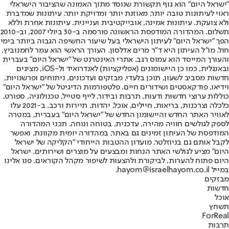
"ישראל היום" הוא גוף תקשורת שנוסד מתוך האמונה שהציבור הישראלי
ראוי לעיתונות טובה יותר, מאוזנת יותר ומדויקת יותר. עיתונות שמדברת
ולא צועקת. עיתונות אמינה, אובייקטיבית ועניינית. עיתונות אחרת וללא
תשלום. המהדורה המודפסת הראשונה פורסמה ב-30 ביולי 2007, וב-2010
הפך "ישראל היום" לעיתון הישראלי בעל שיעור החשיפה הגבוה ביותר בימי
חול. מו"ל העיתון היא ד"ר מרים אדלסון. העורך הראשי הוא עמר לחמנוביץ,
והעורך המייסד הוא עמוס רגב. אתרי האינטרנט של "ישראל היום" בעברית
ובאנגלית, כמו כן היישומונים (אפליקציות) לאנדרואיד ול-iOS, מציגים
חדשות מסביב לשעון, תוכן בלעדי, מבזקים ועדכונים, ניתוחים ופרשנויות,
וידיאו, פודקאסטים ושידורים חיים. פלטפורמות הדיגיטל של "ישראל היום"
כוללות ערוצי חדשות ודעות, תרבות ובידור, לייף סטייל, טכנולוגיה, ספורט,
כלכלה וצרכנות, בריאות, חיילים, אוכל, יהדות, תיירות ורכב. ב-2021 עלו
לאוויר האתר החדש והיישומון החדש של "ישראל היום" בעברית, במטרה
לספק לגולשים חוויה מהירה, עדכנית, בטוחה ונוחה. תכני המהדורה
המודפסת של העיתון זמינים גם באתר, במהדורה יומית מקוונת, ואפשר
לקבל אותם גם בניוזלטר. מועדון ההטבות הייחודי "הקליקה של ישראל
היום" מציע לגולשי האתר הנחות ומבצעים על מוצרים ושירותים. ישראל
היום פתוח להערות, לביקורת ולהצעות לשיפור מקהל הקוראים. פנו אלינו
במייל hayom@israelhayom.co.il.
מבזקים
חדשות
אוכל
תשחץ
ForReal
תרבות