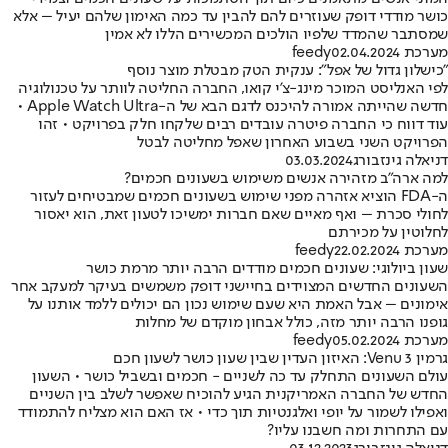
כושר מודדי דופק שעוזרים להם להבין עד כמה האימון שלהם יעיל – אלא
שמסתבר שהמדד שלפיו הולכים המכשירים הללו לא אמין
מערכת feedy
02.04.2024
"כישלון גדול של אפל": ענקית הטק מבטלת מוצר נוסף
לפי האנליסט המוכר מינג-צ'י קואו, החברה החליטה לוותר על טכנולוגיה
חדשה שהייתה אמורה להיכנס לדגם הבא של ה-Apple Watch Ultra •
עוד דווח כי החברה פיטרה עובדים רבים שלקחו חלק בפרויקט • זהו
הפרויקט השני בשבוע האחרון שאפל מחליטה לבטל
דניאלה גינזבורג
03.03.2024
למה ארה"ב מזהירה אנשים משימוש בשעונים חכמים?
ה-FDA הוציא אזהרה מפני שימוש בשעונים חכמים שמבטיחים לעזור
לחולי סכרת – ואף מאיים שאם חברות ימשיכו לטעון זאת, הוא יאסור
לחלוטין על מכירתם
מערכת feedy
22.02.2024
שעון ביולוגי: שעונים חכמים מודדים הרבה יותר מרמת כושר
השעונים החדשים המצוידים בחיישני דופק משמשים בעיקר למעקב אחר
אימונים – אבל האמת היא שעם שימוש נכון הם יכולים ללמד אותנו על
גופנו הרבה יותר מזה, כולל אבחון מוקדם של מחלות
מערכת feedy
05.02.2024
גרמין Venu 3: האיזון העדין שבין שעון כושר לשעון חכם
עולם השעונים התחלק עד כה לשניים - חכמים ובשביל כושר • השעון
החדש של החברה האמריקנית הגיע להוכיח שאפשר לשלב בין השניים
ואפילו לשמור על יופי ואלגנטיות תוך כדי • אז האם הוא מצליח להתמודד
עם התחרות ומה חשבנו עליו?