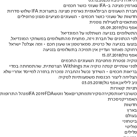
דניאלה גינזבורג
03.12.2023
גארמין מציגה ב-IFA שעוני כושר חכמים
חברת השעונים הבינלאומית גארמין מציגה בתערוכת IFA שלוש סדרות
חדשות של שעוני כושר חכמים • השעונים מציעים מגוון פרופילים
מותאמים לפעילות גופנית
אסף גולן
05.09.2019
התשלומים בנגיעה השתלטו על המונדיאל
לפי הנתונים של חברת ויזה, מחצית מהתשלומים במשחקי המונדיאל,
בוצעו בנגיעה של כרטיס, סמארטפון או שעון חכם • ומה אצלנו? ישראל
רחוקה מאחור ועדיין אין תמיכה בתשלומים בנגיעה
אסף גולן
15.07.2018
נוקיה נפטרת מחטיבת השעונים החכמים
לפני שנתיים קנתה נוקיה את Withings הצרפתית, שהתמחתה במדי
בריאות חכמים • השידוך נכשל והחברה נמכרת בחזרה למייסד אחרי שלא
הצליחה ליצור הכנסות משמעותיות לנוקיה
ניב ליליאן
,
אסף גולן
03.05.2018
תגיות קשורות
כושר
בריאות
סקירה
סקירות
מחקרים
אפל ווטש
FDA
IFA 2019
מנהל התרופות
האמריקני
סכרת
חדשות
בארץ
בעולם
ביטחוני
פוליטי
פלילים