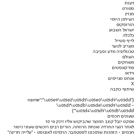
דעות
ספורט
מגזין
העיתון היומי
הורוסקופ
ישראל השבוע
כלכלה
לייף סטייל
מעריב לנוער
טכנולוגיה מדע וסביבה
העולם
משחקים
פודקאסטים
וידאו
אנחנו מגייסים
X
שיתוף כתבה
{"name":"\u05e9\u05e2\u05d5\u05e0\u05d9\u05dd
\u05d7\u05db\u05de\u05d9\u05dd -
\u05d4\u05d9\u05d5\u05dd"}
שעונים חכמים
אפקט יובל קוגן: המוצר שהביקוש אליו זינק פי 10
לאחר רגעי החרדה ואנחת הרווחה, הורים רבים רוכשים שעוני ניטור
חכמים • הזמנות שתוכננו לספטמבר, הוקדמו לאוגוסט • "עלייה חריגה"