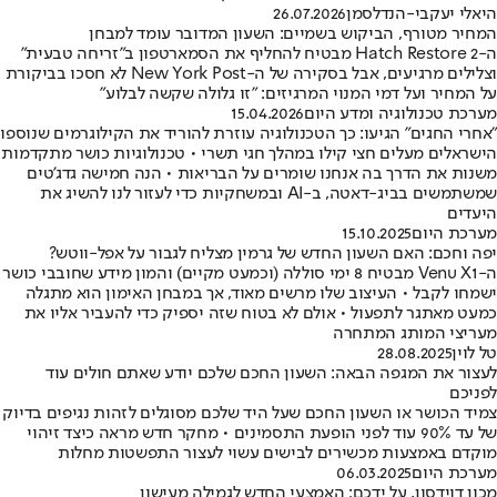
היאלי יעקבי-הנדלסמן
26.07.2026
המחיר מטורף, הביקוש בשמיים: השעון המדובר עומד למבחן
ה-Hatch Restore 2 מבטיח להחליף את הסמארטפון ב"זריחה טבעית"
וצלילים מרגיעים, אבל בסקירה של ה-New York Post לא חסכו בביקורת
על המחיר ועל דמי המנוי המרגיזים: "זו גלולה שקשה לבלוע"
מערכת טכנולוגיה ומדע היום
15.04.2026
"אחרי החגים" הגיעו: כך הטכנולוגיה עוזרת להוריד את הקילוגרמים שנוספו
הישראלים מעלים חצי קילו במהלך חגי תשרי • טכנולוגיות כושר מתקדמות
משנות את הדרך בה אנחנו שומרים על הבריאות • הנה חמישה גדג'טים
שמשתמשים בביג-דאטה, ב-AI ובמשחקיות כדי לעזור לנו להשיג את
היעדים
מערכת היום
15.10.2025
יפה וחכם: האם השעון החדש של גרמין מצליח לגבור על אפל-ווטש?
ה-Venu X1 מבטיח 8 ימי סוללה (וכמעט מקיים) והמון מידע שחובבי כושר
ישמחו לקבל • העיצוב שלו מרשים מאוד, אך במבחן האימון הוא מתגלה
כמעט מאתגר לתפעול • אולם לא בטוח שזה יספיק כדי להעביר אליו את
מעריצי המותג המתחרה
טל לוין
28.08.2025
לעצור את המגפה הבאה: השעון החכם שלכם יודע שאתם חולים עוד
לפניכם
צמיד הכושר או השעון החכם שעל היד שלכם מסוגלים לזהות נגיפים בדיוק
של עד 90% עוד לפני הופעת התסמינים • מחקר חדש מראה כיצד זיהוי
מוקדם באמצעות מכשירים לבישים עשוי לעצור התפשטות מחלות
מערכת היום
06.03.2025
מכון דוידסון, על ידכם: האמצעי החדש לגמילה מעישון