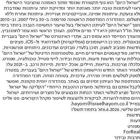
"ישראל היום" הוא גוף תקשורת שנוסד מתוך האמונה שהציבור הישראלי
ראוי לעיתונות טובה יותר, מאוזנת יותר ומדויקת יותר. עיתונות שמדברת
ולא צועקת. עיתונות אמינה, אובייקטיבית ועניינית. עיתונות אחרת וללא
תשלום. המהדורה המודפסת הראשונה פורסמה ב-30 ביולי 2007, וב-2010
הפך "ישראל היום" לעיתון הישראלי בעל שיעור החשיפה הגבוה ביותר בימי
חול. מו"ל העיתון היא ד"ר מרים אדלסון. העורך הראשי הוא עמר לחמנוביץ,
והעורך המייסד הוא עמוס רגב. אתרי האינטרנט של "ישראל היום" בעברית
ובאנגלית, כמו כן היישומונים (אפליקציות) לאנדרואיד ול-iOS, מציגים
חדשות מסביב לשעון, תוכן בלעדי, מבזקים ועדכונים, ניתוחים ופרשנויות,
וידיאו, פודקאסטים ושידורים חיים. פלטפורמות הדיגיטל של "ישראל היום"
כוללות ערוצי חדשות ודעות, תרבות ובידור, לייף סטייל, טכנולוגיה, ספורט,
כלכלה וצרכנות, בריאות, חיילים, אוכל, יהדות, תיירות ורכב. ב-2021 עלו
לאוויר האתר החדש והיישומון החדש של "ישראל היום" בעברית, במטרה
לספק לגולשים חוויה מהירה, עדכנית, בטוחה ונוחה. תכני המהדורה
המודפסת של העיתון זמינים גם באתר, במהדורה יומית מקוונת, ואפשר
לקבל אותם גם בניוזלטר. מועדון ההטבות הייחודי "הקליקה של ישראל
היום" מציע לגולשי האתר הנחות ומבצעים על מוצרים ושירותים. ישראל
היום פתוח להערות, לביקורת ולהצעות לשיפור מקהל הקוראים. פנו אלינו
במייל hayom@israelhayom.co.il.
יום שלישי, 16.6.2026
א' בתמוז תשפ"ו
חדשות
דעות
ספורט
ForReal
תרבות ובידור