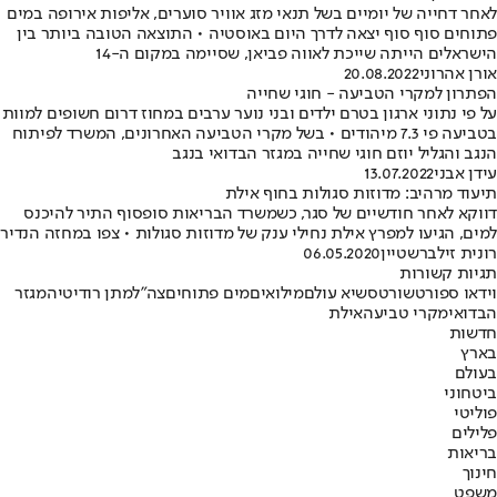
לאחר דחייה של יומיים בשל תנאי מזג אוויר סוערים, אליפות אירופה במים
פתוחים סוף סוף יצאה לדרך היום באוסטיה • התוצאה הטובה ביותר בין
הישראלים הייתה שייכת לאווה פביאן, שסיימה במקום ה-14
אורן אהרוני
20.08.2022
הפתרון למקרי הטביעה - חוגי שחייה
על פי נתוני ארגון בטרם ילדים ובני נוער ערבים במחוז דרום חשופים למוות
בטביעה פי 7.3 מיהודים • בשל מקרי הטביעה האחרונים, המשרד לפיתוח
הנגב והגליל יוזם חוגי שחייה במגזר הבדואי בנגב
עידן אבני
13.07.2022
תיעוד מרהיב: מדוזות סגולות בחוף אילת
דווקא לאחר חודשיים של סגר, כשמשרד הבריאות סופסוף התיר להיכנס
למים, הגיעו למפרץ אילת נחילי ענק של מדוזות סגולות • צפו במחזה הנדיר
רונית זילברשטיין
06.05.2020
תגיות קשורות
וידאו ספורט
שורטס
שיא עולם
מילואים
מים פתוחים
צה"ל
מתן רודיטי
המגזר
הבדואי
מקרי טביעה
אילת
חדשות
בארץ
בעולם
ביטחוני
פוליטי
פלילים
בריאות
חינוך
משפט