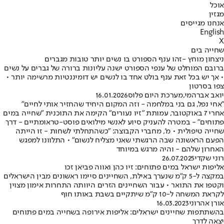
אוכל
מגזין
אנחנו מגייסים
English
X
שחייה בים
ניצחון מוחץ -זהו ענף הספורט בו נשים יותר טובות מגברים
ברובם המוחלט של ענפי הספורט ישנה עליונות ברורה של גברים על נשים
• אך יש בכל זאת ענף בולט אחד בו לנשים יש דומיננטיות מרשימה יותר •
צפו בסרטון
יואב אברהמי
,
מערכת היום פלוס
16.01.2026
"אחי נפל, גם בני במלחמה - וזה המקום היחיד שהחזיר אותי לחיים"
אחרי 7 באוקטובר, עמותת "זיו נעורים" הקימה את התוכנית "שחייה במים
פתוחים" - במטרה להעניק סיוע לאנשי מילואים פוסט-טראומתיים - דרך
שחייה טיפולית • מ', מחברי הקבוצה: "כשהתחלתי לשחות - זו הייתה
הפעם הראשונה שבה הרגשתי שאני מצליח לנשום" • התלוונו למפגש
האחרון שלהם - והיה מרגש במיוחד
רוני שקדי
26.07.2025
אליפות ישראל במים פתוחים: זיו כהן ואווה פביאן זכו
במקצה ל-5 ק"מ שנערך באילת, השחיינים סיימו ראשונים מבין הישראלים
וקטפו את התואר • עבור השחיינים הזרים היוותה התחרות אימון מצוין
לקראת המשחה ל-10 ק"מ שיתקיים בשבת באותו חוף
אורן אהרוני
16.03.2023
בהשתתפות שחיינים ישראלים: אליפות אירופה בשחייה במים פתוחים
יצאה לדרך