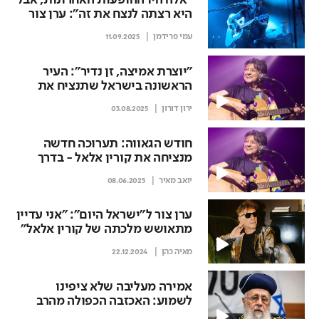
"אלה היו ההופעות האחרונות, אבל
היא רצתה לנצח את זה": ערן צור
מתגעגע לקורין אלאל
עמי פרידמן
11.09.2025
"יוצרת אמיצה, זן נדיר": העיר
הראשונה בישראל שתנציח את
קורין אלאל
ירון דורון
03.08.2025
חודש הגאווה: תערוכה חדשה
מנציחה את קורין אלאל - בדרך
מסקרנת
יואב מאיר
08.06.2025
ערן צור ל"ישראל היום": "אני עדיין
מתאושש מלכתה של קורין אלאל"
מאיה כהן
22.12.2024
אמירה מעליבה שלא ציפינו
לשמוע: האכזבה הכפולה מהרב
יצחק יוסף