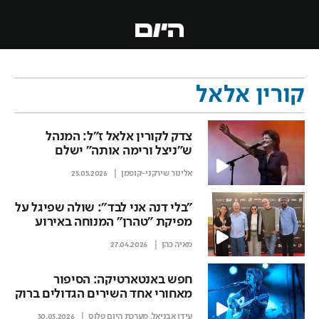
קורין אלאל
צדק לקורין אלאל ז"ל: המנהל
ש"ניצל ורימה אותה" ישלם
אלינור שירקני-קופמן
25.05.2026
"בלי דנה אני לבד": שולה שפיגל על
מפיקת "טהרן" המנוחה באירוע
האקדמיה
מאיה כהן
27.04.2026
חפש באנטארטיקה: הסיפור
מאחורי אחד השירים הגדולים ברוק
הישראלי
עידו אבניאל
,
מערכת היום פלוס
30.03.2026