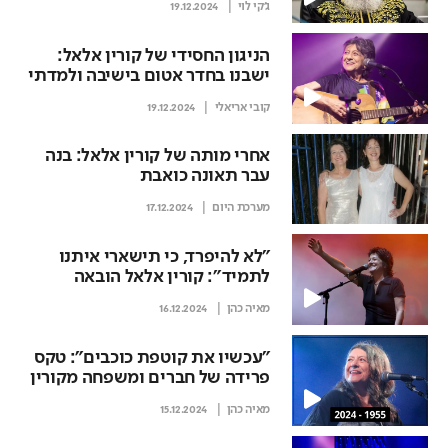
ג'קי לוי
19.12.2024
הניגון החסידי של קורין אלאל:
ישבנו בחדר אטום בישיבה ולמדתי
את השיר הזה
קובי אריאלי
19.12.2024
אחרי מותה של קורין אלאל: בנה
עבר תאונה כואבת
מערכת היום
17.12.2024
"לא להיפרד, כי תישארי איתנו
לתמיד": קורין אלאל הובאה
למנוחות
מאיה כהן
16.12.2024
"עכשיו את קוטפת כוכבים": טקס
פרידה של חברים ומשפחה מקורין
אלאל בהיכל התרבות
מאיה כהן
15.12.2024