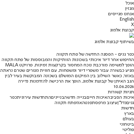
אוכל
מגזין
אנחנו מגייסים
English
X
קבוצת אלמוג
בשיתוף קבוצת אלמוג
כפר גנים - הפסגה החדשה של פתח תקווה
החיפוש אחר דיור איכותי בשכונות הוותיקות והמבוססות של פתח תקווה
הופך למשימה מורכבת נוכח המחסור בקרקעות זמינות. פרויקט MALA
מגיע כבשורה עבור משפרי דיור ומשפחות, עם חווית מגורים שטרם נראתה
באזור, כאשר השילוב בין המיקום המושלם בשכונה המבוקשת בעיר לבין
הגב האיתן של קבוצת אלמוג, הופך את הרכישה להזדמנות נדירה
10.06.2026
תגיות קשורות
איכות הסביבה
איכות חיים
בנייה חדשה
בניינים
התחדשות עירונית
כפר
גנים
נדל"ן
עיצוב מרפסת
פנטהאוז
פתח תקווה
חדשות
בארץ
בעולם
ביטחוני
פוליטי