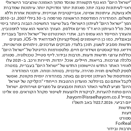
"ישראל היום" הוא גוף תקשורת שנוסד מתוך האמונה שהציבור הישראלי
ראוי לעיתונות טובה יותר, מאוזנת יותר ומדויקת יותר. עיתונות שמדברת
ולא צועקת. עיתונות אמינה, אובייקטיבית ועניינית. עיתונות אחרת וללא
תשלום. המהדורה המודפסת הראשונה פורסמה ב-30 ביולי 2007, וב-2010
הפך "ישראל היום" לעיתון הישראלי בעל שיעור החשיפה הגבוה ביותר בימי
חול. מו"ל העיתון היא ד"ר מרים אדלסון. העורך הראשי הוא עמר לחמנוביץ,
והעורך המייסד הוא עמוס רגב. אתרי האינטרנט של "ישראל היום" בעברית
ובאנגלית, כמו כן היישומונים (אפליקציות) לאנדרואיד ול-iOS, מציגים
חדשות מסביב לשעון, תוכן בלעדי, מבזקים ועדכונים, ניתוחים ופרשנויות,
וידיאו, פודקאסטים ושידורים חיים. פלטפורמות הדיגיטל של "ישראל היום"
כוללות ערוצי חדשות ודעות, תרבות ובידור, לייף סטייל, טכנולוגיה, ספורט,
כלכלה וצרכנות, בריאות, חיילים, אוכל, יהדות, תיירות ורכב. ב-2021 עלו
לאוויר האתר החדש והיישומון החדש של "ישראל היום" בעברית, במטרה
לספק לגולשים חוויה מהירה, עדכנית, בטוחה ונוחה. תכני המהדורה
המודפסת של העיתון זמינים גם באתר, במהדורה יומית מקוונת, ואפשר
לקבל אותם גם בניוזלטר. מועדון ההטבות הייחודי "הקליקה של ישראל
היום" מציע לגולשי האתר הנחות ומבצעים על מוצרים ושירותים. ישראל
היום פתוח להערות, לביקורת ולהצעות לשיפור מקהל הקוראים. פנו אלינו
במייל hayom@israelhayom.co.il.
יום רביעי, 22.7.2026
ח' באב תשפ"ו
חדשות
דעות
ספורט
ForReal
תרבות ובידור