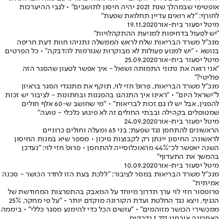
אופטימי שבמהלך שנת 2021 יהיה חיסון לתושבים" • לגבי ההיערכות
לחורף: "לא רואים עדיין תחלואת שפעת"
מיטל יסעור בית-אור
19.11.2020
"יש לפעול בדחיפות למניעת ההתקהלויות"
מנכ"ל משרד הבריאות שלח לראש הממשלה נתניהו חוות דעת חריפה
בנושא • "יש למנוע פעולות לא מבוקרות שגורמות להדבקה" • כל הפרטים
מיטל יסעור בית-אור
25.09.2020
"אני רואה את נתוני התמותה ושואל - איך אפשר לטעון שהסגר הזה
פוליטי?"
מנכ"ל משרד הבריאות, פרופ' חזי לוי, תוקף את מתנגדי הסגר בראיון
ל"ישראל היום" • "ראינו איך התנהגו בהפגנות ובחתונות - לציבור יש זכות
להפגין, אבל יש לו גם זכות לבריאות" • "מי שחושב ש-60 אלף חולים
שמטופלים בקהילה ובבתי החולים זה לא פיגוע כלכלי - טועה"
מיטל יסעור בית-אור
24.09.2020
הראשונים להתחסן נגד שפעת: בני 65 ומעלה וחולים כרוניים
לראשונה: החיסון יינתן רק לקבוצות סיכון • מספר שיא במנות החיסון
השנה יאפשר לכ־44% מהאוכלוסייה להתחסן • פרופ' חזי לוי: "נעדכן
בהמשך את התעדוף"
מיטל יסעור בית-אור
10.09.2020
מנכ"ל משרד הבריאות במסר לציבור: "ללכת בעת הזו לחדר הכושר - סכנה
אמיתית"
פרופסור חזי לוי ערך תדרוך מיוחד על המאבק בהתפרצות המחודשת של
הנגיף, ויצא נגד החלטת ועדת הקורונה מוקדם יותר • "על פי מחקר, 25%
ממכשירי הכושר מזוהמים" • "עושים הכל כדי להימנע מסגר כללי" • ביממה
האחרונה אובחנו 1,221 נדבקים