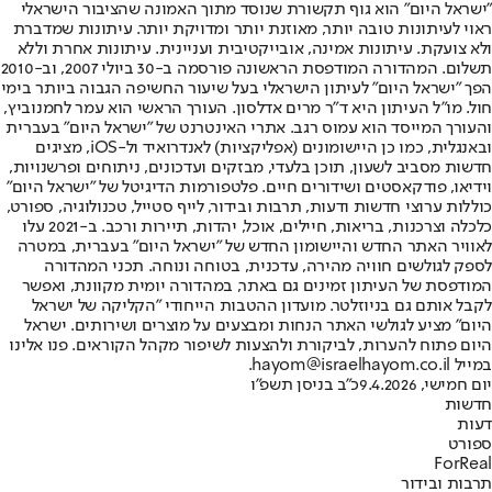
"ישראל היום" הוא גוף תקשורת שנוסד מתוך האמונה שהציבור הישראלי
ראוי לעיתונות טובה יותר, מאוזנת יותר ומדויקת יותר. עיתונות שמדברת
ולא צועקת. עיתונות אמינה, אובייקטיבית ועניינית. עיתונות אחרת וללא
תשלום. המהדורה המודפסת הראשונה פורסמה ב-30 ביולי 2007, וב-2010
הפך "ישראל היום" לעיתון הישראלי בעל שיעור החשיפה הגבוה ביותר בימי
חול. מו"ל העיתון היא ד"ר מרים אדלסון. העורך הראשי הוא עמר לחמנוביץ,
והעורך המייסד הוא עמוס רגב. אתרי האינטרנט של "ישראל היום" בעברית
ובאנגלית, כמו כן היישומונים (אפליקציות) לאנדרואיד ול-iOS, מציגים
חדשות מסביב לשעון, תוכן בלעדי, מבזקים ועדכונים, ניתוחים ופרשנויות,
וידיאו, פודקאסטים ושידורים חיים. פלטפורמות הדיגיטל של "ישראל היום"
כוללות ערוצי חדשות ודעות, תרבות ובידור, לייף סטייל, טכנולוגיה, ספורט,
כלכלה וצרכנות, בריאות, חיילים, אוכל, יהדות, תיירות ורכב. ב-2021 עלו
לאוויר האתר החדש והיישומון החדש של "ישראל היום" בעברית, במטרה
לספק לגולשים חוויה מהירה, עדכנית, בטוחה ונוחה. תכני המהדורה
המודפסת של העיתון זמינים גם באתר, במהדורה יומית מקוונת, ואפשר
לקבל אותם גם בניוזלטר. מועדון ההטבות הייחודי "הקליקה של ישראל
היום" מציע לגולשי האתר הנחות ומבצעים על מוצרים ושירותים. ישראל
היום פתוח להערות, לביקורת ולהצעות לשיפור מקהל הקוראים. פנו אלינו
במייל hayom@israelhayom.co.il.
יום חמישי, 9.4.2026
כ"ב בניסן תשפ"ו
חדשות
דעות
ספורט
ForReal
תרבות ובידור