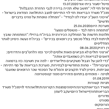
מיטל יסעור בית-אור
13.07.2020
פרופ' חזי לוי: "חושב שלא תהיה ברירה לגבי החזרת ההגבלות"
מנכ"ל משרד הבריאות חזי לוי התייחס למצב התחלואה המדאיג בישראל •
"איכוני השב"כ יעזרו לנו לבודד" • "המחלה טופחת על פנינו בדברים
חדשים"
מערכת היום
25.06.2020
"מתמחה ניתח לבד - מטופלים נפגעו"
תלונות חדשות על המחלקה הכירורגית בביה"ח ברזילי: "המתמחה שובץ
לניתוח לבדו בגלל סכסוך בין רופאים בכירים" • בביה"ח נעשה ניסיון לאתר
המדליפים
רן רזניק
08.06.2020
"ארגוני חולים לא מביאים מאות אלפים לכיכר כמו הלהט"בים והדרוזים;
דואגים לבריאות רק כשמאבדים אותה"
"כדי להגן על הגבול משקיעים מיליארדים - למה אין חשיבה כזו ברפואה
הציבורית?" • פחות מחודשיים לבחירות, מערכת הבריאות על סף רתיחה •
שביתות, ניסיון לגרד תקציבים והמו"מ על הסכמי שכר הרופאים שמעבר
לפינה • מומחים בתחום מזהירים מפני קטסטרופה
01.08.2019
תגיות קשורות
משרד הבריאות
קורונה
חיסונים
מגפת הקורונה
תחלואה
חזי לוי
מנכ''ל משרד
הבריאות
חורף
ישראל היום
יעקב ליצמן
מדורים
ספורט
הורוסקופ