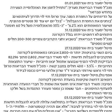
מיטל יסעור בית-אור
01.01.2021
מנכ"ל משרד הבריאות מעריך: "נתחיל לחסן את האוכלוסייה הצעירה
בחודש פברואר"
על הדיווחים על החמרת הסגר, ערך פרופ' חזי לוי תדרוך לעיתונאים:
"בוחנים את החמרת ההגבלות" • "בכל יום יש עוד 30 נפטרים מהנגיף,
ושיעור המאומתים הוא 6.2%" • "כ-33% מהאוכלוסיה מעל גיל 60 חוסנה"
מיטל יסעור בית-אור
31.12.2020
ניתוחים לא דחופים יידחו בגלל הקורונה
מנכ"ל משרד הבריאות: "בשבוע וחצי הקרובים צפויים 200-300 חולים
קשים נוספים"
מיטל יסעור בית-אור
27.12.2020
ביום השני ברציפות: יותר מ-2,800 אובחנו כמאומתים לקורונה
מתקרבים להגבלות חדשות • לפי משרד הבריאות, 2,802 מתוך 82,296
הבדיקות לגילוי הנגיף שבוצעו אתמול יצאו חיוביות • שיעור התוצאות
החיוביות - 3.5% • 400 חולים במצב קשה • מנכ"ל משרד הבריאות פרופ'
חזי לוי וראש שירותי הציבור ד"ר שרון אלרעי פרייס נכנסו לבידוד
אסף גולן
,
מיטל יסעור בית-אור
17.12.2020
רופאים: דרושה שקיפות בוועדת החיסון לקורונה
הסיבה: משרד הבריאות אינו חושף את שמות כל חברי הוועדה האחראית
לתעדוף החיסונים • חבר ששמו כן נמסר מעורר התנגדות בשל חלקו
בניסוי האנתרקס
מיטל יסעור בית-אור
03.12.2020
מנכ"ל משרד הבריאות: העלייה בתחלואה עלולה להביא להגבלות חדשות
פרופ' חזי לוי בתדרוך לציבור: "אלא אם תהיה קטסטרופה - תלמידי ה'-ו'
יחזרו ללימודים בשלישי הקרוב" • "אנו מנהלים מו"מ עם כמה חברות, אני