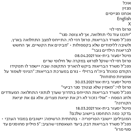
אוכל
מגזין
אנחנו מגייסים
English
X
פרופ' חזי לוי
"יתכנו עוד גלי תחלואה, אך לא צופה סגר"
מנכ"ל משרד הבריאות, פרופ' חזי לוי, התייחס למצב התחלואה בארץ,
ולשיבה ללימודים שלא בקפסולות • "מבינים את הקשיים, אך החשש
לבריאות הילדים גובר"
מיטל יסעור בית-אור
08.04.2021
פרופ' חזי לוי שוקל לפרוש במקרה של חילופי שרים
מנכ"ל משרד הבריאות ביקש להאריך התקופה שבה יישמר לו תפקידו
הקודם כמנהל ביה"ח ברזילי • גורם במערכת הבריאות: "הגיוני לשמור על
אופציות פתוחות"
מיטל יסעור בית-אור
30.03.2021
פרופ' לוי: "מאמין שלא נצטרך סגר רביעי"
מנכ"ל משרד הבריאות התייחס בתדרוך שערך לנתוני התחלואה המעודדים
ולחג הפסח • "אולי נזכור לא רק את יציאת מצרים, אלא גם את יציאת
הקורונה"
מיטל יסעור בית-אור
18.03.2021
בדקו: כמה התחסנו ביישוב שלכם?
המובילים: יישובי הפריפריה • בתחתית הרשימה: יישובים במגזר הערבי •
מנכ"ל משרד הבריאות דבק ביעד השאפתני שהציב: "5 מיליון מחוסנים עד
סוף מרץ"