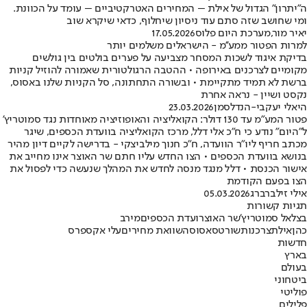
ה"יתרון" הגדול של אילת – המחירים האטרקטיביים – עומד על הכוונת.
ומי שחושב שזה סתם עוד ניסיון שיחלוף, כדאי שיקרא שוב
יאיר מור
,
מערכת היום פלוס
17.05.2026
למרות הפטור ממע''מ - הישראלים משלמים יותר
בדיקת איגוד לשכות המסחר מצביעה על פערים בולטים בין גולשים
מקומיים לצרכנים באירופה • ההטבה הרגולטורית שאמורה להוזיל קניות
ברשת לא תמיד מתקיימת • ובשורה התחתונה, סל הקניות שלנו באסוס,
נקסט ושיין - נראה אחרת
היאלי יעקבי-הנדלסמן
23.03.2026
פטור המע"מ עד 130 דולר: הקואליציה והאופוזיציה מאוחדות נגד סמוטריץ'
ל״היום״ נודע כי ח״כ אלי דלל, מרכז הקואליציה בוועדת הכספים, שיגר
מכתב חריף ליו״ר הוועדה, ח״כ חנוך מילביצקי - בדרישה לקיים דיון מהיר
בנושא בוועדת הכספים • הצו החדש עליו חתם שר האוצר אינו מחייב את
אישור הכנסת • דלל מנגד מנסה לחדש את המהלך שנעשה כדי לפסול את
הצו בפעם הקודמת
אילי זילברברג
05.03.2026
תגיות קשורות
בצלאל סמוטריץ'
שר האוצר
ועדת הכספים
מירב
כהן
אילת
צרכנות
שורטס
אסוס
השוואת מחירים
עלי אקספרס
חדשות
בארץ
בעולם
ביטחוני
פוליטי
פלילים