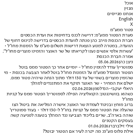
אוכל
מגזין
אנחנו מגייסים
English
X
פטור ממע"מ
סערת הפטור ממע"מ: דרישה לכנס בדחיפות את ועדת הכספים
חברת הכנסת מירב כהן פנתה לוועדת הכספים בדרישה לכינוס דחוף של
הוועדה, במטרה למנוע הוצאת דרישות תשלום מע״מ על הזמנות מחו״ל •
"עשרות אלפי אנשים נענו לקריאתו של שר האוצר והזמינו מוצרים מחו״ל",
אמרה חברת הכנסת
ניצן כהן
03.06.2026
סמוטריץ' עודד להזמין מחו"ל - יומיים אחר כך הפטור ממס בוטל
הפטור המוגדל ממע"מ על הזמנות מחו"ל בוטל לאחר הצבעה בכנסת • מי
שהזמין מוצרים בשווי של עד 130 דולר מתוך הנחה שיהיה פטור ממס,
ישלם את המחיר • שר האוצר תוקף את המתנגדים למהלך
היאלי יעקבי-הנדלסמן
02.06.2026
כשהוא בוושינגטון: הקואליציה הפילה לסמוטריץ' הפטור ממס על קניות
מחו"ל
ברוב מוחץ ובניגוד לעמדת שר האוצר, אישרה המליאה את ביטול הצו
שהעלה את הפטור ממס על קניות בחו"ל ל-130 דולר • בעוד סמוטריץ'
שוהה בארה"ב, שרים בליכוד הצביעו נגד המהלך בטענה לפגיעה קשה
בעסקים הקטנים
אילי זילברברג
01.06.2026
אילת פלוס מע"מ: מה יקרה לעיר אם הפטור יבוטל?