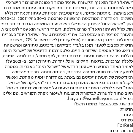
"ישראל היום" הוא גוף תקשורת שנוסד מתוך האמונה שהציבור הישראלי
ראוי לעיתונות טובה יותר, מאוזנת יותר ומדויקת יותר. עיתונות שמדברת
ולא צועקת. עיתונות אמינה, אובייקטיבית ועניינית. עיתונות אחרת וללא
תשלום. המהדורה המודפסת הראשונה פורסמה ב-30 ביולי 2007, וב-2010
הפך "ישראל היום" לעיתון הישראלי בעל שיעור החשיפה הגבוה ביותר בימי
חול. מו"ל העיתון היא ד"ר מרים אדלסון. העורך הראשי הוא עמר לחמנוביץ,
והעורך המייסד הוא עמוס רגב. אתרי האינטרנט של "ישראל היום" בעברית
ובאנגלית, כמו כן היישומונים (אפליקציות) לאנדרואיד ול-iOS, מציגים
חדשות מסביב לשעון, תוכן בלעדי, מבזקים ועדכונים, ניתוחים ופרשנויות,
וידיאו, פודקאסטים ושידורים חיים. פלטפורמות הדיגיטל של "ישראל היום"
כוללות ערוצי חדשות ודעות, תרבות ובידור, לייף סטייל, טכנולוגיה, ספורט,
כלכלה וצרכנות, בריאות, חיילים, אוכל, יהדות, תיירות ורכב. ב-2021 עלו
לאוויר האתר החדש והיישומון החדש של "ישראל היום" בעברית, במטרה
לספק לגולשים חוויה מהירה, עדכנית, בטוחה ונוחה. תכני המהדורה
המודפסת של העיתון זמינים גם באתר, במהדורה יומית מקוונת, ואפשר
לקבל אותם גם בניוזלטר. מועדון ההטבות הייחודי "הקליקה של ישראל
היום" מציע לגולשי האתר הנחות ומבצעים על מוצרים ושירותים. ישראל
היום פתוח להערות, לביקורת ולהצעות לשיפור מקהל הקוראים. פנו אלינו
במייל hayom@israelhayom.co.il.
יום שני, 22.6.2026
ז' בתמוז תשפ"ו
חדשות
דעות
ספורט
ForReal
תרבות ובידור