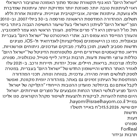
"ישראל היום" הוא גוף תקשורת שנוסד מתוך האמונה שהציבור הישראלי
ראוי לעיתונות טובה יותר, מאוזנת יותר ומדויקת יותר. עיתונות שמדברת
ולא צועקת. עיתונות אמינה, אובייקטיבית ועניינית. עיתונות אחרת וללא
תשלום. המהדורה המודפסת הראשונה פורסמה ב-30 ביולי 2007, וב-2010
הפך "ישראל היום" לעיתון הישראלי בעל שיעור החשיפה הגבוה ביותר בימי
חול. מו"ל העיתון היא ד"ר מרים אדלסון. העורך הראשי הוא עמר לחמנוביץ,
והעורך המייסד הוא עמוס רגב. אתרי האינטרנט של "ישראל היום" בעברית
ובאנגלית, כמו כן היישומונים (אפליקציות) לאנדרואיד ול-iOS, מציגים
חדשות מסביב לשעון, תוכן בלעדי, מבזקים ועדכונים, ניתוחים ופרשנויות,
וידיאו, פודקאסטים ושידורים חיים. פלטפורמות הדיגיטל של "ישראל היום"
כוללות ערוצי חדשות ודעות, תרבות ובידור, לייף סטייל, טכנולוגיה, ספורט,
כלכלה וצרכנות, בריאות, חיילים, אוכל, יהדות, תיירות ורכב. ב-2021 עלו
לאוויר האתר החדש והיישומון החדש של "ישראל היום" בעברית, במטרה
לספק לגולשים חוויה מהירה, עדכנית, בטוחה ונוחה. תכני המהדורה
המודפסת של העיתון זמינים גם באתר, במהדורה יומית מקוונת, ואפשר
לקבל אותם גם בניוזלטר. מועדון ההטבות הייחודי "הקליקה של ישראל
היום" מציע לגולשי האתר הנחות ומבצעים על מוצרים ושירותים. ישראל
היום פתוח להערות, לביקורת ולהצעות לשיפור מקהל הקוראים. פנו אלינו
במייל hayom@israelhayom.co.il.
יום שישי, 15.5.2026
כ"ח באייר תשפ"ו
חדשות
דעות
ספורט
ForReal
תרבות ובידור