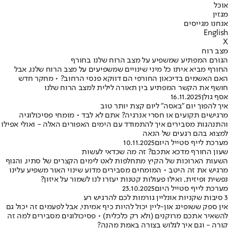
אוכל
מגזין
אנחנו מגייסים
English
X
מצב רוח
הגורם המפתיע שמשפיע על מצב הרוח שלנו בחורף
החורף מביא איתו כל מיני שינויים שמשפיעים על מצב הרוח שלנו, אבל
האם האשמים בדיכאון החורפי הם דווקא פנסי הרחוב? • מחקר חדש
חושף את הקשר המפתיע בין תאורה לילית למצב הרוח שלנו
אסף גולן
16.11.2025
איך להפוך יום "באסה" ליום קצת יותר טוב
מרגישים תקועים או חסרי אנרגיה? אתם לא לבד • מומחי פסיכולוגיה
והתנהגות מסבירים איך להתמודד עם הימים האפורים האלה - ואולי אפילו
למצוא בהם רגעים של הנאה
מערכת לייף סטייל היום
10.11.2025
שעון החורף מדכא אתכם? זה מה שכדאי לעשות
השעות הארוכות של הקיץ מתחלפות לאט לימים הקצרים של סתיו, והגוף
מרגיש את זה היטב • המומחים מסבירים מדוע שינוי האור משפיע עלינו
נפשית ופיזית, ואילו פעולות קטנות יעזרו לנו לשמור על איזון?
מערכת לייף סטייל היום
23.10.2025
3 סיבות שקניות אונליין גורמות לכם להרגיש רע
אין ספק ששופינג און-ליין יכול להיות כיף אמיתי, אבל לפעמים זה יכול גם
להשאיר אתכם מרוקנים (ולא רק כלכלית) • פסיכולוגים מסבירים למה זה
קורה - וגם איך לגלוש בצורה באמת מהנה?