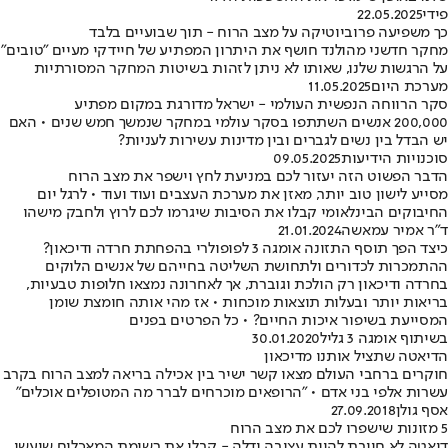
פידי
22.05.2025
כך משפיעה פרוביוטיקה על מצב הרוח - תוך שבועיים בלבד
מחקר חדשני מהולנד חושף את היתרון המפתיע של חיידקי מעיים "טובים"
על הרגשות שלנו, שאותו לא ניתן לזהות בשיטות המחקר המסורתיות
מערכת היום
11.05.2025
סקר הרווחה הנפשית העולמי - ישראל מדורגת במקום מפתיע
200,000 אנשים השתתפו בסקר עולמי במחקר שנמשך חמש שנים • האם
יש הבדל בין נשים לגברים ובין מדינות עשירות לעניות?
סוכנויות הידיעות
09.05.2025
הדבר הפשוט הזה יעזור לכם במניעת לחץ וישפר את מצב הרוח
מסייע לישון טוב יותר, מאזן את מערכת העצבים ועוד ועוד • לרגל יום
החיבוקים הבינלאומי קבלו את הסיבות שיגרמו לכם לרוץ ולחבק מישהו
ד"ר אמיר עמאשה
21.01.2024
כיצד הפך תוסף התזונה אומגה 3 לפופולרי בהפחתת חרדה ודיכאון?
ההתמכרות לכדורים ולתחושת השליטה בחייהם של אנשים הלוקים
בחרדה ודיכאון רק הולכת וגוברת, אך לאחרונה נמצאו חלופות טבעיות,
בריאות יותר ובעלות תוצאות מוכחות • אז מהי אותה חומצת שומן
המסייעת בשיפור איכות החיים? • כל הפרטים בפנים
בשיתוף אומגה 3 גליל
30.01.2020
הדיאטה שתציל אותנו מדיכאון
חוקרים ברחבי העולם מצאו קשר ישיר בין אכילה בריאה למצב הרוח בקרב
עשרות אלפי בני אדם • "הרופאים מוכרחים לברר מה המטופלים אוכלים"
אסף גולן
27.09.2018
5 מזונות שישפרו לכם את מצב הרוח
דיאטה לא חייבת להיות עצובה ודלה - קבלו את רשימת המאכלים שיעשו