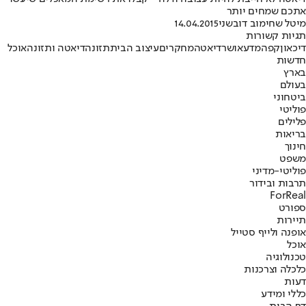
אתכם שמחים יותר
מיטל שחימוב דובשני
14.04.2015
תגיות קשורות
דיכאון
קפה
מדע
אושר
דיאטה
מחקרים
עיצוב הבית
תזונה
דיאטה ותזונה
אוכל
חדשות
בארץ
בעולם
ביטחוני
פוליטי
פלילים
בריאות
חינוך
משפט
פוליטי-מדיני
תרבות ובידור
ForReal
ספורט
תיירות
אופנה ולייף סטייל
אוכל
טכנולוגיה
כלכלה וצרכנות
דעות
כללי ומידע