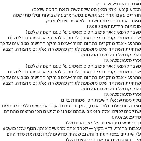
מערכת היום
21.10.2025
המדע קובע: מתי הזמן המושלם לשתות את הקפה שלכם?
חוקרים עקבו אחר 236 אנשים במשך ארבעה שבועות וגילו מתי קפה
משמח אותנו - ומתי הוא כבר לא עוזר ואפילו מזיק
סוכנויות הידיעות
19.08.2025
מעבר לקפאין: איך עיצוב הכוס משפיע על טעם הקפה שלכם?
אנחנו שותים קפה כדי להתעורר, להתרכז, להירגע, או פשוט כדי ליהנות
מהרגע • אבל מחקרים בתחום הנוירו-עיצוב וחקר החושים מצביעים על כך
שחוויית השתייה שלנו מושפעת לא רק מהמשקה, אלא גם מהצורה, הצבע
והמרקם של הכלי שבו הוא מוגש
אורי סלע
29.07.2025
מעבר לקפאין: איך עיצוב הכוס משפיע על טעם הקפה שלכם?
אנחנו שותים קפה כדי להתעורר, להתרכז, להירגע, או פשוט כדי ליהנות
מהרגע • אבל מחקרים בתחום הנוירו-עיצוב וחקר החושים מצביעים על כך
שחוויית השתייה שלנו מושפעת לא רק מהמשקה, אלא גם מהצורה, הצבע
והמרקם של הכלי שבו הוא מוגש
אורי סלע
29.07.2025
גילוי מפתיע: אלו השעות הכי שמחות ביום
מצב הרוח שלנו תלוי באדם, בזמן ובנסיבות, אך נראה שיש כללים מסוימים
שתקפים לכולנו. אלה הזמנים שבהם אנחנו מרגישים הכי מרוצים מהחיים
פידי
09.07.2025
כך משפיע מזג האוויר על מצב הרוח שלנו
עצבות בחורף, לחץ בקיץ – לא רק אתם מרגישים אותן. הגוף שלנו מושפע
ע"י שינויים במזג האוויר, וחשוב שנהיה מודעים לכך ונבנה את סדר היום
שלנו באופן שימזער את ההשפעות הללו