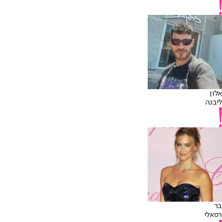
אלון
ליבנה
בר
רפאלי