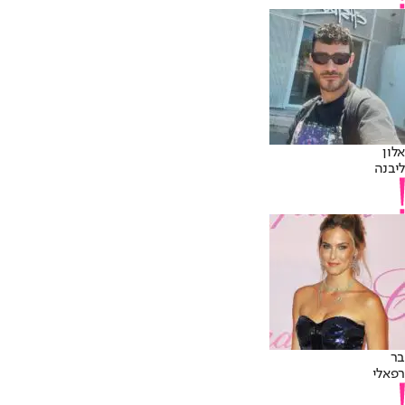
אלון
ליבנה
בר
רפאלי