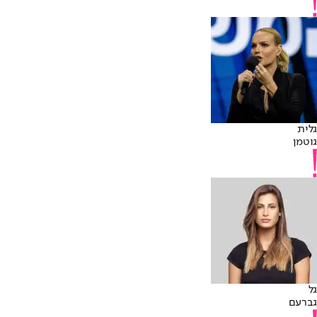
גלית
גוטמן
גל
גברעם