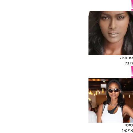
טהוניה
רובל
טיטי
איינאו