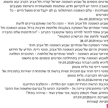
פרטים נוספים על שבוע האופנה ישראל קנדה תל אביב הקרב ובא נחשפו,
כשבין היתר יש לוקיישן חדש, שותפות משמעותית ורשימת מעצבים
מעודכנת • צלם האופנה המיתולוגי בן לם יקבל פרס מפעל חיים • כל
הפרטים
דור גבאי
04.09.2025
שבוע האופנה תל אביב חוזר - והנה כל מה שאתם צריכים לדעת
אחרי שנתיים של הפסקה בעקבות מלחמת חרבות ברזל, שבוע האופנה תל
אביב עומד לחזור לחיינו בסוף אוקטובר הקרוב • "ההזדמנות שלנו כחברה
לעצור ולחגוג את הכישרון המקומי"
דור גבאי
28.07.2025
אחרי הפסקה של שנתיים: שבוע האופנה תל אביב חוזר
המפיק והיזם של שבוע האופנה תל אביב, מוטי רייף, הודיע על חידוש
אירועי שבוע האופנה - לאחר שנתיים של מלחמה • התוכנית המלאה
לשבוע האופנה עדיין בתחילתה ופרטים נוספים טרם נחשפו
ליהיא גלמן רם
,
דור גבאי
19.05.2025
מוטי רייף נגד גלית גוטמן
מוטי רייף חוזר עם תוכנית נשית ברשת 13 שתתחרה ישירות בתוכנית של
חברתו הקרובה, גלית גוטמן
ערן סויסה
28.10.2024
כוכבת הרשת החרדית חגגה יום הולדת - והסלבס התייצבו
ליבי נחימובסקי ציינה 34 - ולמסיבה הגיעו גל גברעם שחשפה את החבר
החדש, אשלי וקסמן בקשי, אור שפיץ ועוד • שיהיה במזל!
מערכת היום
07.09.2023
תגיות קשורות