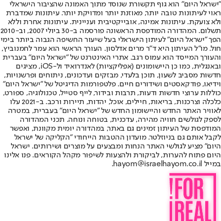
"ישראל היום" הוא גוף תקשורת שנוסד מתוך האמונה שהציבור הישראלי
ראוי לעיתונות טובה יותר, מאוזנת יותר ומדויקת יותר. עיתונות שמדברת
ולא צועקת. עיתונות אמינה, אובייקטיבית ועניינית. עיתונות אחרת וללא
תשלום. המהדורה המודפסת הראשונה פורסמה ב-30 ביולי 2007, וב-2010
הפך "ישראל היום" לעיתון הישראלי בעל שיעור החשיפה הגבוה ביותר בימי
חול. מו"ל העיתון היא ד"ר מרים אדלסון. העורך הראשי הוא עמר לחמנוביץ,
והעורך המייסד הוא עמוס רגב. אתרי האינטרנט של "ישראל היום" בעברית
ובאנגלית, כמו כן היישומונים (אפליקציות) לאנדרואיד ול-iOS, מציגים
חדשות מסביב לשעון, תוכן בלעדי, מבזקים ועדכונים, ניתוחים ופרשנויות,
וידיאו, פודקאסטים ושידורים חיים. פלטפורמות הדיגיטל של "ישראל היום"
כוללות ערוצי חדשות ודעות, תרבות ובידור, לייף סטייל, טכנולוגיה, ספורט,
כלכלה וצרכנות, בריאות, חיילים, אוכל, יהדות, תיירות ורכב. ב-2021 עלו
לאוויר האתר החדש והיישומון החדש של "ישראל היום" בעברית, במטרה
לספק לגולשים חוויה מהירה, עדכנית, בטוחה ונוחה. תכני המהדורה
המודפסת של העיתון זמינים גם באתר, במהדורה יומית מקוונת, ואפשר
לקבל אותם גם בניוזלטר. מועדון ההטבות הייחודי "הקליקה של ישראל
היום" מציע לגולשי האתר הנחות ומבצעים על מוצרים ושירותים. ישראל
היום פתוח להערות, לביקורת ולהצעות לשיפור מקהל הקוראים. פנו אלינו
במייל hayom@israelhayom.co.il.