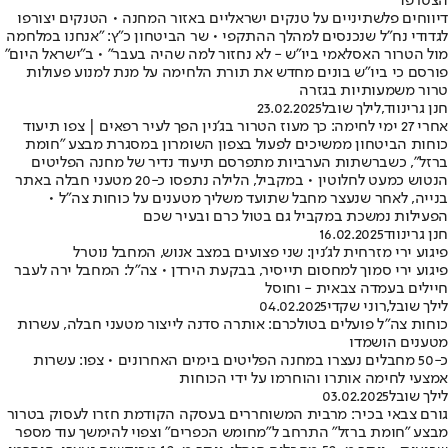
הצטרפו
דיווחים פלשתיניים על טנקים ישראליים באזור המחנה • הטנקים יצורפו
לגדודי נח"ל שנכנסים למהלך ההתקפי • שר הביטחון כ"ץ: "אנחנו במלחמה
מול הטרור האסלאמי ביו"ש - לא נחזור למה שהיה בעבר" • ב"ישראל היום"
פורסם כי ביו"ש בונים מחדש את תורת הלחימה על מנת למנוע פעולות
טרור משמעותיות בגזרה
חנן גרינווד
,
לילך שובל
23.02.2025
אחרי 27 ימי לחימה: כך מעוז הטרור בג'נין הפך לעיר רפאים | צפו תיעוד
כוחות הביטחון ממשיכים לפעול בצפון השומרון במסגרת מבצע "חומת
ברזל", כשברשתות הערביות מתפרסם תיעוד נדיר של מחנה הפליטים
הנטוש כמעט לחלוטין • במקביל, הלילה נתפסו כ-20 מטעני חבלה באתר
בנייה, לאחר שנעצר מחבל שתועד משליך מטענים על כוחות צה"ל •
הפעילות נמשכת במקביל גם בטול כרם ובעיר שכם
חנן גרינווד
16.02.2025
פיגוע ירי מזרחית לג'נין: שני פצועים במצב אנוש, המחבל נוטרל
פיגוע ירי סמוך למחסום תייסיר, בבקעת הירדן • צה"ל: המחבל ירה לעבר
חיילים בעמדה צבאית - וחוסל
לילך שובל
,
רוני שקדי
04.02.2025
כוחות צה"ל פועלים בטולכרם: אותרה סדנה לייצור מטעני חבלה, עשרות
מטענים הושמדו
כ-50 מחבלים נעצרו במחנה הפליטים בימים האחרונים • צפו: עשרות
אמצעי לחימה אותרו והוחרמו על ידי הכוחות
לילך שובל
03.02.2025
גורם צבאי בכיר: מרבית המשוחררים בעסקה הקודמת חזרו לעסוק בטרור
מבצע "חומת ברזל" התרחב ל"מחומש הכפרים" וצפוי להימשך עוד מספר