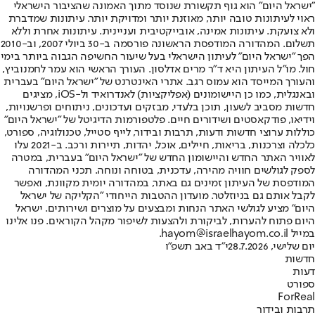
"ישראל היום" הוא גוף תקשורת שנוסד מתוך האמונה שהציבור הישראלי
ראוי לעיתונות טובה יותר, מאוזנת יותר ומדויקת יותר. עיתונות שמדברת
ולא צועקת. עיתונות אמינה, אובייקטיבית ועניינית. עיתונות אחרת וללא
תשלום. המהדורה המודפסת הראשונה פורסמה ב-30 ביולי 2007, וב-2010
הפך "ישראל היום" לעיתון הישראלי בעל שיעור החשיפה הגבוה ביותר בימי
חול. מו"ל העיתון היא ד"ר מרים אדלסון. העורך הראשי הוא עמר לחמנוביץ,
והעורך המייסד הוא עמוס רגב. אתרי האינטרנט של "ישראל היום" בעברית
ובאנגלית, כמו כן היישומונים (אפליקציות) לאנדרואיד ול-iOS, מציגים
חדשות מסביב לשעון, תוכן בלעדי, מבזקים ועדכונים, ניתוחים ופרשנויות,
וידיאו, פודקאסטים ושידורים חיים. פלטפורמות הדיגיטל של "ישראל היום"
כוללות ערוצי חדשות ודעות, תרבות ובידור, לייף סטייל, טכנולוגיה, ספורט,
כלכלה וצרכנות, בריאות, חיילים, אוכל, יהדות, תיירות ורכב. ב-2021 עלו
לאוויר האתר החדש והיישומון החדש של "ישראל היום" בעברית, במטרה
לספק לגולשים חוויה מהירה, עדכנית, בטוחה ונוחה. תכני המהדורה
המודפסת של העיתון זמינים גם באתר, במהדורה יומית מקוונת, ואפשר
לקבל אותם גם בניוזלטר. מועדון ההטבות הייחודי "הקליקה של ישראל
היום" מציע לגולשי האתר הנחות ומבצעים על מוצרים ושירותים. ישראל
היום פתוח להערות, לביקורת ולהצעות לשיפור מקהל הקוראים. פנו אלינו
במייל hayom@israelhayom.co.il.
יום שלישי, 28.7.2026
י"ד באב תשפ"ו
חדשות
דעות
ספורט
ForReal
תרבות ובידור