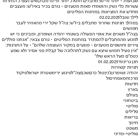
שבועות • יותר מ-50 מחבלים חוסלו, יותר מ-10 מבוקשים נעצרו, הוחרמו
עשרות כלי נשק והושמדו מאות מטענים • גורם בכיר באיו"ש: מעצבים
מחדש את המציאות במחנות הפליטים
לילך שובל
02.02.2025
במהלך חגיגות שחרור מחבלים ביו"ש: צה"ל שקל ירי מהאוויר לעבר
חמושים
בצה"ל משנים את אופי הפעולה בשטחי יהודה ושומרון, ומבינים כי יש
למנוע מהמחבלים להסתרר במחנות הפליטים • גורם צבאי: "אנחנו סוללים
צירים וחושפים מטענים - פוגעים במקור העוצמה שלהם" • על החגיגות:
"אין פעיל חמוש שיצא עם נשק לתהלוכה של קבלת פני אסיר ולא שמע
כטמ"ם מעל הראש שלו"
חנן גרינווד
01.02.2025
תגיות קשורות
יהודה ושומרון
ג'נין
טול כרם
שכם
צה"ל
פיגוע ירי
משטרת ישראל
פיקוד
מרכז
חמאס
חיסול
חדשות
בארץ
בעולם
ביטחוני
פוליטי
פלילים
בריאות
חינוך
משפט
פוליטי-מדיני