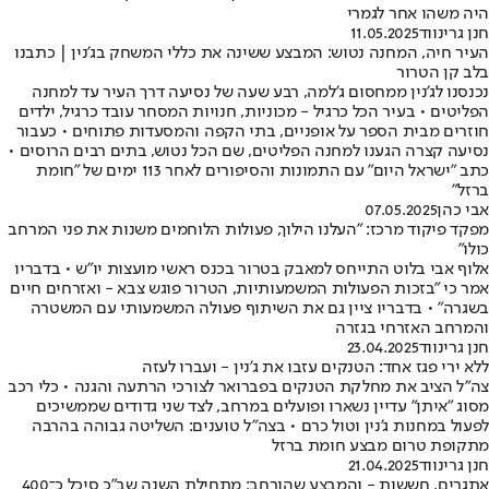
היה משהו אחר לגמרי
חנן גרינווד
11.05.2025
העיר חיה, המחנה נטוש: המבצע ששינה את כללי המשחק בג'נין | כתבנו
בלב קן הטרור
נכנסנו לג'נין ממחסום ג'למה, רבע שעה של נסיעה דרך העיר עד למחנה
הפליטים • בעיר הכל כרגיל - מכוניות, חנויות המסחר עובד כרגיל, ילדים
חוזרים מבית הספר על אופניים, בתי הקפה והמסעדות פתוחים • כעבור
נסיעה קצרה הגענו למחנה הפליטים, שם הכל נטוש, בתים רבים הרוסים •
כתב "ישראל היום" עם התמונות והסיפורים לאחר 113 ימים של "חומת
ברזל"
אבי כהן
07.05.2025
מפקד פיקוד מרכז: "העלנו הילוך, פעולות הלוחמים משנות את פני המרחב
כולו"
אלוף אבי בלוט התייחס למאבק בטרור בכנס ראשי מועצות יו"ש • בדבריו
אמר כי "בזכות הפעולות המשמעותיות, הטרור פוגש צבא - ואזרחים חיים
בשגרה" • בדבריו ציין גם את השיתוף פעולה המשמעותי עם המשטרה
והמרחב האזרחי בגזרה
חנן גרינווד
23.04.2025
ללא ירי פגז אחד: הטנקים עזבו את ג'נין - ועברו לעזה
צה"ל הציב את מחלקת הטנקים בפברואר לצורכי הרתעה והגנה • כלי רכב
מסוג "איתן" עדיין נשארו ופועלים במרחב, לצד שני גדודים שממשיכים
לפעול במחנות ג'נין וטול כרם • בצה"ל טוענים: השליטה גבוהה בהרבה
מתקופת טרום מבצע חומת ברזל
חנן גרינווד
21.04.2025
אתגרים, חששות - והמבצע שהורחב: מתחילת השנה שב"כ סיכל כ־400