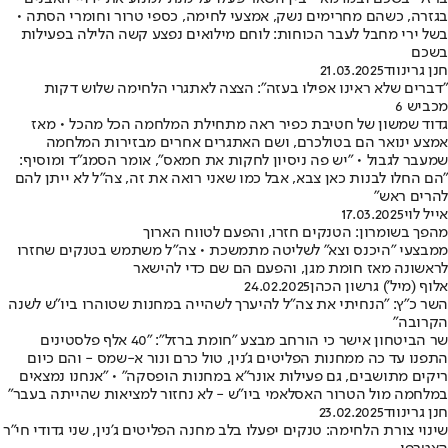
בגזרה, כשהם מחרימים נשק, אמצעי לחימה, כספי טרור וחומרי הסתה •
בשל ירי מחבל לעבר הכוחות: לוחם מילואים נפצע קשה הלילה בפעילות
בשכם
חנן גרינווד
21.03.2025
"דברים שלא ראינו אפילו בעזה": הצצה לאתגרי הלחימה שלוש דקות
מכביש 6
גדוד שמשון של חטיבת כפיר ראה מתחילת המלחמה הכל מהכל • מאז
אמצע ינואר הם בטולכרם, ושם האתגרים אחרים מבזירות המלחמה
שמעבר לגבול • "יש פה ניסיון לחקות את חמאס", אומר הסמג"ד ומוסיף:
"הם החלו לבנות כאן צבא, אבל כמו שאני רואה את זה, צה"ל לא ייתן להם
להרים ראש"
אייל לוי
17.03.2025
מהפך בשומרון: הטנקים חזרו, והפעם לטווח הארוך
ממבצעי "היכנס וצא" לשליטה מתמשכת • צה"ל משתמש בטנקים שחזרו
לראשונה מאז חומת מגן, והפעם הם שם כדי להישאר
אלוף (מיל') גרשון הכהן
24.02.2025
השר כ"ץ: "הנחיתי את צה"ל להיערך לשהייה במחנות שטוהרו ביו"ש לשנה
הקרובה"
שר הביטחון אישר כי הורחב מבצע "חומת ברזל": "40 אלף פלסטינים
התפנו עד כה ממחנות הפליטים ג'נין, טול כרם ונור א-שמס - והם כיום
ריקים מתושבים, גם פעילות אונר"א במחנות הופסקה" • "אנחנו נמצאים
במלחמה מול הטרור האסלאמי ביו"ש - לא נחזור למציאות שהייתה בעבר"
חנן גרינווד
23.02.2025
שינוי צורת הלחימה: טנקים יפעלו בלב מחנה הפליטים ג'נין, שני גדודי חי"ר