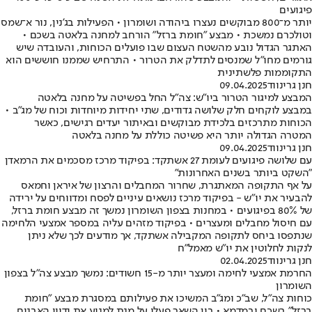
פיגועים
יותר מ־800 מבוקשים נעצרו ביהודה ושומרון • הפעילות בג'נין, נור א־שמס
וטולכרם נמשכת • מבצע "חומת ברזל" הורחב למחנה בלאטה בשכם •
האתגר הגדול נובע מהשטח העצום שבו פועלים הכוחות, והעובדה שיש
גורמים מחו"ל שמנסים לתדלק את הטרור • התרחיש שממנו חוששים הוא
התקוממות פלשתינית
חנן גרינווד
09.04.2025
המבצע למיגור הטרור ביו"ש: צה"ל החל בפשיטה על מחנה בלאטה
במבצע לוקחים חלק שלושה גדודים, שתי יחידות מיוחדות וכוח של מג"ב •
הכוחות מתרכזים בלכידת מבוקשים ובאיתור יעדים רגישים, כאשר
המטרה הגדולה יותר היא פשיטה כוללת על מחנה בלאטה
חנן גרינווד
09.04.2025
עם שלושה פיגועים לעומת 27 אשתקד: בפיקוד מרכז מסכמים את הרמאדן
"השקט ביותר בשנים האחרונות"
על אף התקופה המאתגרת, שחרור המחבלים והרצון של איראן וחמאס
להבעיר את יו"ש - בפיקוד מרכז נושאים עיניים לפסח ומדווחים על ירידה
של 80% בפיגועים • במחנות בצפון השומרון נמשך זה מבצע חומת ברזל,
עם חיסול מחבלים ומעצרים • בפיקוד מזהים עליה במספר אמצעי הלחימה
שנתפסו ביחס לתקופה המקבילה אשתקד, אך מודעים לכך שלא ניתן
לנקות לחלוטין את יו"ש מאמל"ח
חנן גרינווד
02.04.2025
החרמת אמצעי לחימה ומעצר יותר מ-15 חשודים: נמשך מבצע צה"ל בצפון
השומרון
כוחות צה"ל, שב"כ ומג"ב המשיכו את פעילותם במסגרת מבצע "חומת
ברזל" בשכם ובמדמא • בין השאר פעלו על מנת למנוע את ידויי האבנים