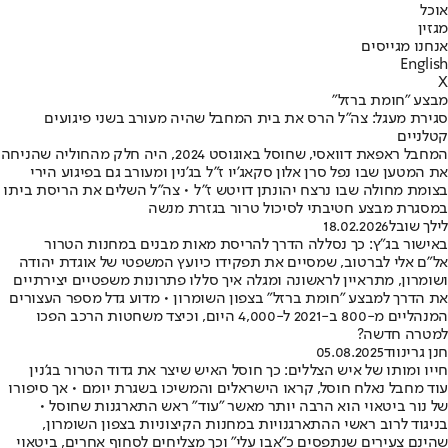
אוכל
מגזין
אנחנו מגייסים
English
X
מבצע "חומת ברזל"
סגירת מעגל: צה"ל הרס את בית המחבל שהיה מעורב בשני פיגועים
קטלניים
המחבל ראפאת דוואסי, שחוסל באוגוסט 2024, היה חלק מהחוליה שהניחה
את המטען שבו נפל סרן אלון סקאג'יו ז"ל בג'נין ומעורב גם בפיגוע הירי
בצומת מחולה שבו נרצח יהונתן דויטש ז"ל • צה"ל השלים את הריסת ביתו
במסגרת מבצע חטיבתי לסיכול טרור בגזרת מנשה
לילך שובל
18.02.2026
באישור בג"ץ: כך נסללה הדרך להריסת מאות מבנים במחנות הטרור
אל"ם אלי לברטוב, שמסיים את תפקידו כיועץ המשפטי של אוגדת יהודה
ושומרון, מתראיין לראשונה ומגלה איך סללו פתרונות משפטיים יצירתיים
את הדרך למבצע "חומת ברזל" בצפון השומרון • מדוע גדל מספר העצורים
המנהליים מ-800 ב-2021 ל-4,000 היום, וכיצד משחטות הרכב הפכו
למטרה חדשה?
חנן גרינווד
05.08.2025
חייו ומותו של איש הצללים: כך חוסל האיש שיצר את גדוד הטרור בג'נין
עוד מחבל נאלח חוסל, קראו הישראלים והמשיכו בשגרת יומם • אך סיפורו
של נור ביטאוי הוא הרבה יותר מאשר "עוד" ראש התארגנות שחוסל •
בניגוד לרוב ראשי ההתארגנויות במחנות הקיצוניות בצפון השומרון,
שהינם צעירים שנתפסים כ"אבו עלי" וכך מצליחים לסחוף אחרים, ביטאוי