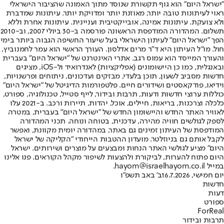
"ישראל היום" הוא גוף תקשורת שנוסד מתוך האמונה שהציבור הישראלי
ראוי לעיתונות טובה יותר, מאוזנת יותר ומדויקת יותר. עיתונות שמדברת
ולא צועקת. עיתונות אמינה, אובייקטיבית ועניינית. עיתונות אחרת וללא
תשלום. המהדורה המודפסת הראשונה פורסמה ב-30 ביולי 2007, וב-2010
הפך "ישראל היום" לעיתון הישראלי בעל שיעור החשיפה הגבוה ביותר בימי
חול. מו"ל העיתון היא ד"ר מרים אדלסון. העורך הראשי הוא עמר לחמנוביץ,
והעורך המייסד הוא עמוס רגב. אתרי האינטרנט של "ישראל היום" בעברית
ובאנגלית, כמו כן היישומונים (אפליקציות) לאנדרואיד ול-iOS, מציגים
חדשות מסביב לשעון, תוכן בלעדי, מבזקים ועדכונים, ניתוחים ופרשנויות,
וידיאו, פודקאסטים ושידורים חיים. פלטפורמות הדיגיטל של "ישראל היום"
כוללות ערוצי חדשות ודעות, תרבות ובידור, לייף סטייל, טכנולוגיה, ספורט,
כלכלה וצרכנות, בריאות, חיילים, אוכל, יהדות, תיירות ורכב. ב-2021 עלו
לאוויר האתר החדש והיישומון החדש של "ישראל היום" בעברית, במטרה
לספק לגולשים חוויה מהירה, עדכנית, בטוחה ונוחה. תכני המהדורה
המודפסת של העיתון זמינים גם באתר, במהדורה יומית מקוונת, ואפשר
לקבל אותם גם בניוזלטר. מועדון ההטבות הייחודי "הקליקה של ישראל
היום" מציע לגולשי האתר הנחות ומבצעים על מוצרים ושירותים. ישראל
היום פתוח להערות, לביקורת ולהצעות לשיפור מקהל הקוראים. פנו אלינו
במייל hayom@israelhayom.co.il.
יום חמישי, 16.7.2026
ב' באב תשפ"ו
חדשות
דעות
ספורט
ForReal
תרבות ובידור