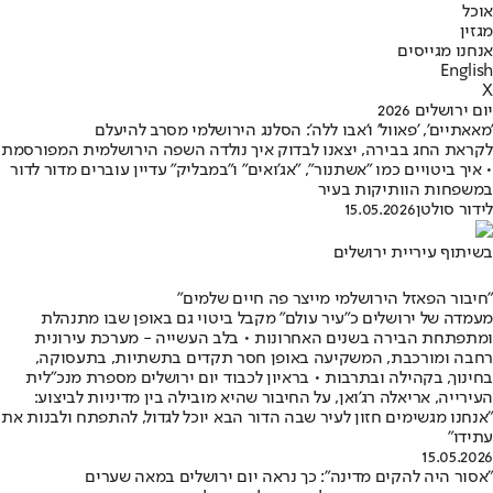
אוכל
מגזין
אנחנו מגייסים
English
X
יום ירושלים 2026
'מאאתיים', 'פאוול' ו'אבו ללה': הסלנג הירושלמי מסרב להיעלם
לקראת החג בבירה, יצאנו לבדוק איך נולדה השפה הירושלמית המפורסמת
• איך ביטויים כמו "אשתנור", "אג'ואים" ו"במבליק" עדיין עוברים מדור לדור
במשפחות הוותיקות בעיר
לידור סולטן
15.05.2026
בשיתוף עיריית ירושלים
"חיבור הפאזל הירושלמי מייצר פה חיים שלמים"
מעמדה של ירושלים כ"עיר עולם" מקבל ביטוי גם באופן שבו מתנהלת
ומתפתחת הבירה בשנים האחרונות • בלב העשייה - מערכת עירונית
רחבה ומורכבת, המשקיעה באופן חסר תקדים בתשתיות, בתעסוקה,
בחינוך, בקהילה ובתרבות • בראיון לכבוד יום ירושלים מספרת מנכ"לית
העירייה, אריאלה רג'ואן, על החיבור שהיא מובילה בין מדיניות לביצוע:
"אנחנו מגשימים חזון לעיר שבה הדור הבא יוכל לגדול, להתפתח ולבנות את
עתידו"
15.05.2026
"אסור היה להקים מדינה": כך נראה יום ירושלים במאה שערים