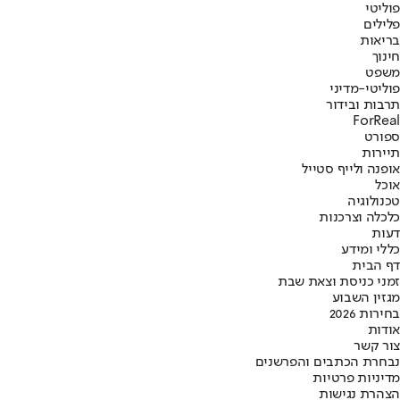
פוליטי
פלילים
בריאות
חינוך
משפט
פוליטי-מדיני
תרבות ובידור
ForReal
ספורט
תיירות
אופנה ולייף סטייל
אוכל
טכנולוגיה
כלכלה וצרכנות
דעות
כללי ומידע
דף הבית
זמני כניסת וצאת שבת
מגזין השבוע
בחירות 2026
אודות
צור קשר
נבחרת הכתבים והפרשנים
מדיניות פרטיות
הצהרת נגישות