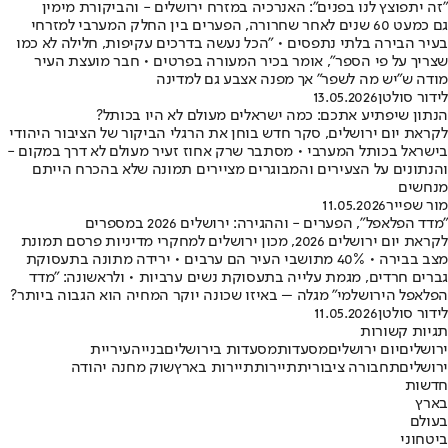
"זה יתפוצץ לנו בפנים": האנרכיה במזרח ירושלים - והביקורת מימין
גם כמעט 60 שנים לאחר שחרורה, הפערים בין החלק המערבי למזרחי
בעיר הבירה בלתי נתפסים • "הכל נעשה בדרכים עקיפות, חלילה לא כמו
שצריך על פי הספר", אומר בכיר המעורה בפרטים • חבר מועצת העיר
מודה ש"יש מה לשפר" אך מפנה אצבע גם למדינה
לידור סולטן
13.05.2026
הנתון שיפתיע אתכם: כמה ישראלים מעולם לא היו בכותל?
לקראת יום ירושלים, סקר חדש בוחן את הרגלי הביקור של הציבור היהודי
בישראל בכותל המערבי • מסתבר שרק אחוז זעיר מעולם לא דרך במקום -
והנתונים על הצעירים והמבוגרים מציירים תמונה שלא בהכרח הייתם
מנחשים
מור שפייר
11.05.2026
"מדד הפלאפל", הפערים - וההגירה: ירושלים 2026 במספרים
לקראת יום ירושלים 2026, מכון ירושלים למחקרי מדיניות פרסם תמונת
מצב בבירה • 40% מתושבי העיר הם ערבים • ירידה מתונה בתעסוקת
גברים חרדים, מגמת עלייה בתעסוקת נשים ערביות • ולראשונה: "מדד
הפלאפל הירושלמי" מגלה – באיזו שכונה יוקר המחיה הוא הגבוה ביותר?
לידור סולטן
11.05.2026
תגיות קשורות
ירושלים
יום ירושלים
מסעדות
מסעדות בירושלים
בנייה
עיריית
ירושלים
תחבורה ציבורית
תיירות
תיירות בארץ
שוק מחנה יהודה
חדשות
בארץ
בעולם
ביטחוני