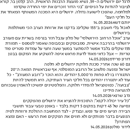
לרגל יום ירושלים ה-59, נשיא מועצת הרבנות הראשית, הרב קלמן בר, קורא
לציבור להודות על הניסים: "בני הדור זוכרים את ימי החרדה שקדמו
למלחמה, שהפכו לישועה גדולה. ירושלים היא המכנה המשותף המאחד את
כל חלקי העם"
יותם דשא
14.05.2026
לאכול בלי חשבון ב־155 שקלים: בדקנו את ארוחת הערב הכי משתלמת
בירושלים
ערב “אוכל הרחוב הירושלמי” של מלון ענבל חזר בגרסה בשרית עם מעורב
ירושלמי בהרכבה אישית, סמבוסקים ובסבוסה שאסור לפספס • תמורת
155 שקלים בלבד אפשר להסתער במשך שעה וחצי על עמדות סטריט פוד
טריות – אבל כדאי מאוד לדעת מראש איפה להשקיע את המקום בבטן
דורון פרידמן
14.05.2026
גם 60 שנה אחרי: סכנת חלוקת ירושלים לא חלפה
ישראל נמנעה מלשוב אל הרובע המוסלמי, אף שבראשית המאה ה־20
התגוררו בו לא פחות מ־5,000 יהודים, והוא הוכר כ"רובע המעורב" • כל
עוד לא יתגוררו יהודים בכל חלקי העיר העתיקה, היא תמשיך להיות
"צבועה", כפוטנציאל להסדרי חלוקה, והפלסטינים ימשיכו להאמין שבכוחם
להוציאה מידינו
נדב שרגאי
14.05.2026
"כל עיר יכולה לקנא": התוכנית להוציא את ירושלים מהפקקים
נסיעה של 45 דקות במקום 5 דקות בלבד • באופן טבעי עבור תושבי
הבירה הגיעו מים עד נפש, ובצדק • לצד המחשבה ההולכת ורווחת לפיה
הנוגעים בדבר מנותקים ולא חווים את הפקקים ואת הרעש • האם נמצא
הפתרון?
לידור סולטן
14.05.2026