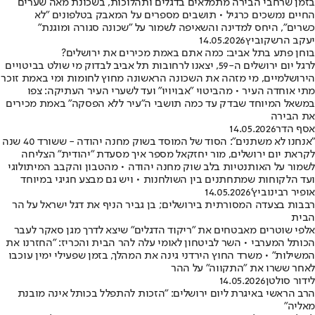
בזמן שרחבי הבירה מתמלאים בדגלים ותהלוכות, בשכונת מאה שערים
החיים נמשכים כרגיל • תושבים מספרים על המאבק בטלפונים "לא
כשרים", היחס למדינה והשאיפה לשמור על "שכונה סגורה ומוגנת"
יעקב הרשקוביץ
14.05.2026
בוחן פתע בתל אביב: כמה אתם באמת מכירים את ירושלים?
לרגל יום ירושלים ה-59, יצאנו לרחובות תל אביב לבדוק מי שולט בביטויים
הירושלמיים, מי מזהה את השכונה הראשונה מחוץ לחומות ומי באמת זוכר
מתי אוחדה העיר • מהביטוי "אבויויו" ועד לשערי העיר העתיקה: צפו
במשאל המיוחד שבדק עד כמה תושבי ה"עיר ללא הפסקה" באמת מכירים
את הבירה
אסף הדר
14.05.2026
"אנחנו לא משתנים": הסוד של המוסד בשוק מחנה יהודה - ששורד 40 שנה
לקראת יום ירושלים, מור יחזקאל מספר איך מסעדת "יהודית" הצליחה
לשמור על האותנטיות בלב שוק מחנה יהודה • מהטבון והקבב המיתולוגי
ועד הלקוחות שמתחתנים בין השולחנות • ויש גם מבצע חגיגי במיוחד
אופיר רבינוביץ'
14.05.2026
רבבות בצעדה המסורתית בירושלים; בן גביר הניף את דגל ישראל על הר
הבית
אלפי שוטרים מאבטחים את "ריקוד הדגלים" שיצא לדרך מגן סאקר לעבר
הכותל המערבי • השר לביטחון לאומי עלה להר הבית והכריז: "החזרנו את
המשילות" • משרד החוץ הירדני גינה את המהלך, בזמן שפעילי ימין עוכבו
לאחר ששרו את "התקווה" על ההר
לידור סולטן
14.05.2026
הרב הראשי באיגרת ליום ירושלים: "הזכות להתפלל בכותל אינה מובנת
מאליה"