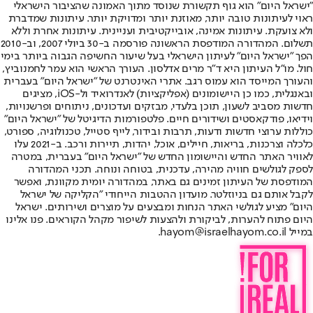
"ישראל היום" הוא גוף תקשורת שנוסד מתוך האמונה שהציבור הישראלי
ראוי לעיתונות טובה יותר, מאוזנת יותר ומדויקת יותר. עיתונות שמדברת
ולא צועקת. עיתונות אמינה, אובייקטיבית ועניינית. עיתונות אחרת וללא
תשלום. המהדורה המודפסת הראשונה פורסמה ב-30 ביולי 2007, וב-2010
הפך "ישראל היום" לעיתון הישראלי בעל שיעור החשיפה הגבוה ביותר בימי
חול. מו"ל העיתון היא ד"ר מרים אדלסון. העורך הראשי הוא עמר לחמנוביץ,
והעורך המייסד הוא עמוס רגב. אתרי האינטרנט של "ישראל היום" בעברית
ובאנגלית, כמו כן היישומונים (אפליקציות) לאנדרואיד ול-iOS, מציגים
חדשות מסביב לשעון, תוכן בלעדי, מבזקים ועדכונים, ניתוחים ופרשנויות,
וידיאו, פודקאסטים ושידורים חיים. פלטפורמות הדיגיטל של "ישראל היום"
כוללות ערוצי חדשות ודעות, תרבות ובידור, לייף סטייל, טכנולוגיה, ספורט,
כלכלה וצרכנות, בריאות, חיילים, אוכל, יהדות, תיירות ורכב. ב-2021 עלו
לאוויר האתר החדש והיישומון החדש של "ישראל היום" בעברית, במטרה
לספק לגולשים חוויה מהירה, עדכנית, בטוחה ונוחה. תכני המהדורה
המודפסת של העיתון זמינים גם באתר, במהדורה יומית מקוונת, ואפשר
לקבל אותם גם בניוזלטר. מועדון ההטבות הייחודי "הקליקה של ישראל
היום" מציע לגולשי האתר הנחות ומבצעים על מוצרים ושירותים. ישראל
היום פתוח להערות, לביקורת ולהצעות לשיפור מקהל הקוראים. פנו אלינו
במייל hayom@israelhayom.co.il.