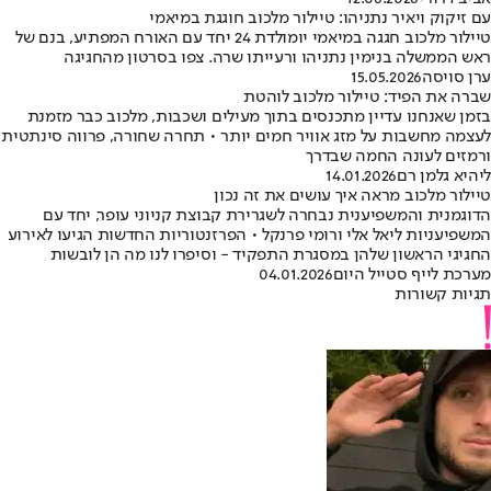
עם זיקוק ויאיר נתניהו: טיילור מלכוב חוגגת במיאמי
טיילור מלכוב חגגה במיאמי יומולדת 24 יחד עם האורח המפתיע, בנם של
ראש הממשלה בנימין נתניהו ורעייתו שרה. צפו בסרטון מהחגיגה
ערן סויסה
15.05.2026
שברה את הפיד: טיילור מלכוב לוהטת
בזמן שאנחנו עדיין מתכנסים בתוך מעילים ושכבות, מלכוב כבר מזמנת
לעצמה מחשבות על מזג אוויר חמים יותר • תחרה שחורה, פרווה סינתטית
ורמזים לעונה החמה שבדרך
ליהיא גלמן רם
14.01.2026
טיילור מלכוב מראה איך עושים את זה נכון
הדוגמנית והמשפיענית נבחרה לשגרירת קבוצת קניוני עופר, יחד עם
המשפיעניות ליאל אלי ורומי פרנקל • הפרזנטוריות החדשות הגיעו לאירוע
החגיגי הראשון שלהן במסגרת התפקיד - וסיפרו לנו מה הן לובשות
מערכת לייף סטייל היום
04.01.2026
תגיות קשורות