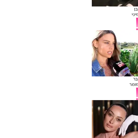
בן
זיני
בר
זומר