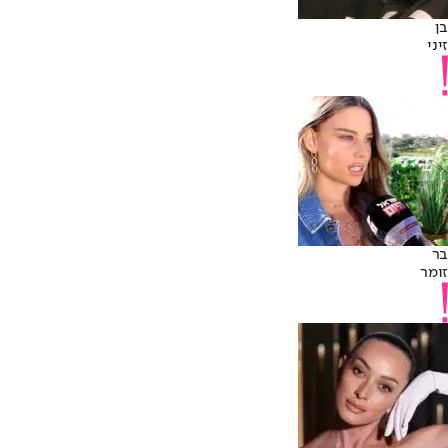
בן
זיני
בר
זומר