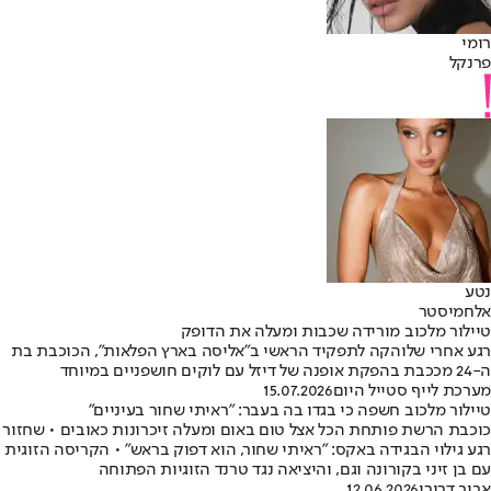
רומי
פרנקל
נטע
אלחמיסטר
טיילור מלכוב מורידה שכבות ומעלה את הדופק
רגע אחרי שלוהקה לתפקיד הראשי ב"אליסה בארץ הפלאות", הכוכבת בת
ה-24 מככבת בהפקת אופנה של דיזל עם לוקים חושפניים במיוחד
מערכת לייף סטייל היום
15.07.2026
טיילור מלכוב חשפה כי בגדו בה בעבר: "ראיתי שחור בעיניים"
כוכבת הרשת פותחת הכל אצל טום באום ומעלה זיכרונות כאובים • שחזור
רגע גילוי הבגידה באקס: "ראיתי שחור, הוא דפוק בראש" • הקריסה הזוגית
עם בן זיני בקורונה וגם, והיציאה נגד טרנד הזוגיות הפתוחה
אביב דרורי
12.06.2026