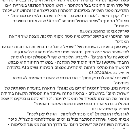
פאנל "שיעור לשינוי" בוועידה השנתית של "ישראל היום", דן בבנייה מחדש
של סדר היום החינוכי בצל המלחמה • ראש המנהל הפדגוגי בעיריית י-ם
התריעה מפני העלייה באלימות: "הפתרון הוא לייצר עוגן ותחושת שייכות"
• ד"ר קרן רז-נצר: "למרות המשבר, ראוי לדרוש מהתלמידים מצוינות" •
סמנכ"ל החינוך ב"שמור החדש" מתריע: "כבר 30 שנה אנחנו במשבר
בציונות"
שירית אביטן כהן
05.07.2026
שר החינוך יואב קיש: "אדלשטיין סטה מקווי הליכוד, מצפה שיחזיר את
המנדט"
קיש טען בוועידה השנתית של "ישראל היום" כי הבחירות הקרובות יוכרעו
לפי שיעור ההצבעה בימין, והזהיר מפני ממשלת מיעוט של איזנקוט
"שנשענת על הערבים" • לדבריו, הליכוד שואף ל"ממשלת ימין לאומית
רחבה" שתישען על קווי היסוד של המחנה • במשרד החינוך הוא מבקש
להמשיך את מהלכי הזהות היהודית, צמצום הכיתות ושילוב AI בלמידה
אריאל כהנא
05.07.2026
"חשבתי 'איזה ג'ובניק פחדן' - ואז הבנתי שהאתגר האמיתי לא נמצא
בלוחמה"
אוריה גונן, מנהל תוכנית "נירים בשכונות", התארח בוועידה השנתית של
"ישראל היום" בירושלים • בראיון פתוח שיחזר את המסלול הקשוח ביחידה
ותיאר את הפיכתו למפקד על תומכי לחימה: "לקרוא להם ג'ובניקים זו שפה
מזלזלת, ברגע אחד הבנתי ששם נמצא האתגר האמיתי"
מוריה קור
05.07.2026
לאן נעלמו הגבולות? "אני מכור לאלימות - ואין לי לאן ללכת"
אביחי סמאי, שהחל להסתבך בגיל 12 וכיום עומד להתגייס לצה"ל, סיפר
בוועידה השנתית של "ישראל היום" על הדרך החוצה ממעגל האלימות •