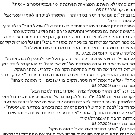
"תפיסותיי לא השתנו, המציאות השתנתה, מי שבמיינסטרים - איתי"
מוריה קור
05.07.2026
בן גביר: "גם אם אקח תיק בכיר יותר - המשרד לביטחון לאומי יישאר אצל
עוצמה יהודית"
השר לביטחון לאומי הצהיר בוועידה השנתית של "ישראל היום" כי לא ירוץ
ברשימה אחת עם סמוטריץ' והתעקש כי רק כוח פוליטי גדול לעוצמה
יהודית ימנע ממשלת אחדות רחבה • בנוסף, הדף את הביקורת על הזינוק
במספר הנרצחים: "מדובר במשפחות במגזר הערבי" והגן על רפורמת קידום
הקצינים במשטרה: "גאה בזה, היום נדרשת נחישות ומשילות"
אלינור שירקני-קופמן
05.07.2026
סמוטריץ': "היועמ"שית צריכה להיחקר, קורא לזיני ולגופמן לתבוע אותה"
שר האוצר אמר בוועידה השנתית של "ישראל היום" כי הוא קורא לנגיד בנק
ישראל להוריד את הריבית בהחלטה הקרובה • לדבריו, נתוני השקל,
הבורסה, ההיי-טק והתעסוקה מצדיקים הורדה רחבה יותר: "ולא רק ברבע
אחוז" • על עזה אמר: "קח שטח, תקים בו יישובים - זו תמונת ניצחון"
מערכת היום
05.07.2026
בני גנץ: "אם תהיה ממשלה צרה - אנחנו בדרך לטבח הבא"
לקראת בחירות 2026, יו"ר כחול לבן מדבר על החיבורים עם יועז הנדל ויולי
אדלשטיין, משיב בביטול לסקרים ודוחה את ההצעה לשלול זכויות הצבעה
מחרדים: "לבנת היסוד של הדמוקרטיה; ככה גומרים במדינה פשיסטית" •
"אני לא 'המשיח התורן'", אמר • "אני יודע מה המדינה צריכה - וממשלת
אחדות רחבה היא צורך לאומי"
מערכת היום
05.07.2026
יאיר גולן: "הליך בחירת ראש השב"כ היה מופקר"
יאיר גולן תקף בוועידה השנתית של "ישראל היום" את מינוי דוד זיני לראש