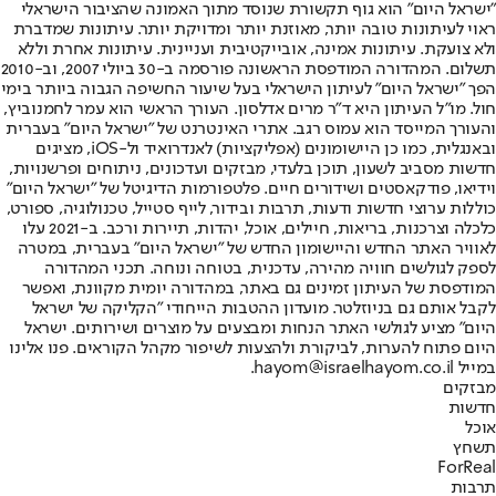
"ישראל היום" הוא גוף תקשורת שנוסד מתוך האמונה שהציבור הישראלי
ראוי לעיתונות טובה יותר, מאוזנת יותר ומדויקת יותר. עיתונות שמדברת
ולא צועקת. עיתונות אמינה, אובייקטיבית ועניינית. עיתונות אחרת וללא
תשלום. המהדורה המודפסת הראשונה פורסמה ב-30 ביולי 2007, וב-2010
הפך "ישראל היום" לעיתון הישראלי בעל שיעור החשיפה הגבוה ביותר בימי
חול. מו"ל העיתון היא ד"ר מרים אדלסון. העורך הראשי הוא עמר לחמנוביץ,
והעורך המייסד הוא עמוס רגב. אתרי האינטרנט של "ישראל היום" בעברית
ובאנגלית, כמו כן היישומונים (אפליקציות) לאנדרואיד ול-iOS, מציגים
חדשות מסביב לשעון, תוכן בלעדי, מבזקים ועדכונים, ניתוחים ופרשנויות,
וידיאו, פודקאסטים ושידורים חיים. פלטפורמות הדיגיטל של "ישראל היום"
כוללות ערוצי חדשות ודעות, תרבות ובידור, לייף סטייל, טכנולוגיה, ספורט,
כלכלה וצרכנות, בריאות, חיילים, אוכל, יהדות, תיירות ורכב. ב-2021 עלו
לאוויר האתר החדש והיישומון החדש של "ישראל היום" בעברית, במטרה
לספק לגולשים חוויה מהירה, עדכנית, בטוחה ונוחה. תכני המהדורה
המודפסת של העיתון זמינים גם באתר, במהדורה יומית מקוונת, ואפשר
לקבל אותם גם בניוזלטר. מועדון ההטבות הייחודי "הקליקה של ישראל
היום" מציע לגולשי האתר הנחות ומבצעים על מוצרים ושירותים. ישראל
היום פתוח להערות, לביקורת ולהצעות לשיפור מקהל הקוראים. פנו אלינו
במייל hayom@israelhayom.co.il.
מבזקים
חדשות
אוכל
תשחץ
ForReal
תרבות