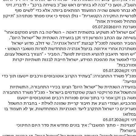
השב"כ, וטען כי "ככה לא בוחרים ראש שב"כ בשיחה ברכב" • לדבריו, זיני
לא נבחר משום שהיה המועמד המתאים ביותר, אלא כדי "לשים סוף
לפרשיית החקירה הקטארית" • גולן הוסיף כי אינו מפחד מנתניהו: "תיקון
מתחיל מאמירת אמת"
מערכת היום
05.07.2026
"אם ישראל לא תשקיע בתשתית דאטה - השליטה בה תגיע ממקום אחר"
בשיחה עם הכתב והפרשן דני זקן בוועידה השנתית של "ישראל היום",
הסביר המשנה למנכ"ל קבוצת "דוראל אנרגיה", שי דולב, מדוע ישראל
משתרכת אחרי אירופה בניצול אנרגיה מתחדשת למרות משאבי השמש •
"יש חוסר תיאבון להוציא תוכניות לפועל", הסביר • "הצורך בחשמל עצום,
כדי לאפשר את מהפכת המידע, ישראל חייבת לבנות תשתיות יקרות
ומורכבות"
דני זקן
05.07.2026
מנכ"ל משרד התחבורה: "בעתיד הקרוב אוטובוסים ורכבים ייטענו תוך כדי
נסיעה"
בוועידה השנתית של "ישראל היום" הציגו בכירי התחבורה, התשתיות
והחשמל את פרויקטי הענק שמקודמים בישראל • מנכ"ל משרד התחבורה
משה בן זקן אמר כי בתוך שנים ספורות רכבים ואוטובוסים ייטענו
מהכביש, ועמדי הציג את חיבור קריית שמונה לאילת • בחברת החשמל
מעריכים כי ישראל תתקרב ליעד האנרגיות המתחדשות, אך לא תעמוד בו
במלואו
דני זקן
05.07.2026
"מצוינות - מתוך המשבר": איך בונים מחדש את סדר היום החינוכי
בישראל?