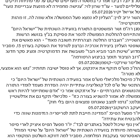
סנ"צ יובל רביבו אמר כי במשטרה מעדיפים שיקום על פני פתיחת תיקים
פליליים לנוער • עו"ד שרון לוי: "ענישה מחמירה לא מונעת עבריינות נוער"
טל אריאל יקיר
05.07.2026
השר יריב לוין: "העליון לא נמצא מעל הממשלה אלא שווה לה, זו מהות
דמוקרטיה"
סגן רה"מ ושר המשפטים התארח בוועידה השנתית של "ישראל היום"
והתייחס להחלטת הממשלה להפר את פסיקת בג"ץ בנושא הרשות
השנייה: "העברנו החלטה הצהרתית חשובה מאוד" • הוא מאשים את
שופטי העליון ביצירת אנרכיה וברצון לטרפד את העסקה בערוץ 13, מסביר
מדוע "שיטת חבר מביא חבר" משבשת את הדמוקרטיה ומציג סקר חדש:
"רוב הציבור תומך בביצוע הרפורמה"
אלינור שירקני-קופמן
05.07.2026
הח"כ מש"ס תוקף את איזנקוט, אך לא פוסל ישיבה תחתיו: "גוש הוא אמצעי,
לא מטרה"
ח"כ מיכאל מלכיאלי מש"ס אמר בוועידה השנתית של "ישראל היום" כי
התנאי של ש"ס לכל קואליציה עתידית יהיה הסדרת מעמד לומדי התורה
והנושאים החברתיים • על איזנקוט אמר כי "אדם שמתיימר להיות ראש
ממשלה לא אמור להשניא בצורה כזו" • מלכיאלי תקף גם את אדלשטיין
וגלנט: "גרמו למצב שאנחנו נמצאים היום בלי חוק"
יעקב הרשקוביץ
05.07.2026
יו"ר מפעל הפיס: "המדינה חייבת לתת לפריפריה הזדמנות שווה כדי
להבטיח את עתידה"
"אין גוף שיכול לטפל באתגרים לבד": יו"ר מפעל הפיס איציק לארי סיפר
בשיחה מיוחדת בוועידה השנתית של "ישראל היום" על שינוי המודל
האסטרטגי בעקבות המלחמה, מסביר למה דווקא השלטון המקומי הוא