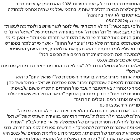
החטופים בקבינט • לקראת בחירות 2026 הוא מסמן קו אדום ברור
לקואליציה הבאה: "הליכוד שותף, בתנאי שכל מי שהיה אחראי למחדל 7
באוקטובר לא יהיה בהנהגה"
דני זקן
05.07.2026
ח"כ יעקב אשר: "זה לא התפקיד שלי לומר לנער שיושב ולומד מה לעשות"
ח"כ יעקב אשר מ"דגל התורה" אמר בוועידה השנתית של "ישראל היום" כי
חוק הגיוס נועד להגדיר מי נחשב תלמיד ש"תורתו אומנותו" - וטען כי מי
שמשתמש בהגדרה שלא כדין "עובר על החוק" • אשר סירב לומר במפורש
כי מי שלא לומד יתגייס • הוא תקף את אדלשטיין, את הייעוץ המשפטי
לממשלה ואת האופוזיציה: "הם רוצים את הכאוס הזה"
ביני אשכנזי
05.07.2026
אלמנתו של עמנואל מורנו ז"ל: "אני לא נגד החרדים - אני נגד ניתוק ממדינת
ישראל"
מיה אוחנה מורנו אמרה בוועידה השנתית של "ישראל היום" כי היא
מתנגדת לתפיסה שמנתקת ציבור שלם ממדינת ישראל • פרופ' אשר כהן
אמר כי אחרי 7 באוקטובר השבר מול החרדים התפרץ משום ש"באמת
חסרים לוחמים" • דורון ביינהורן הוסיף: "הכאב הגדול הוא שאחים שלנו
רואים אותנו רצים, נופלים ונהרגים"
מוריה קור
05.07.2026
בנט: "אם תימשך ההתנהלות הלא אחראית הזו - לא תהיה מדינה"
רה"מ לשעבר ויו"ר מפלגת "ביחד" התייחס בוועידה השנתית של "ישראל
היום" להחלטה חסרת תקדים של הממשלה על אי-ציות לבג"ץ: "הפרת
אמונים שתגרום למדינה להתפרק" • חודשים ספורים לפני הבחירות, בנט
מסמן את האתגר של תקופתנו, מסביר מדוע מלחמת האחים של 2023 היא
שהביאה את אסון 7.10 והדף את השאלות על המהפך הפוליטי שעבר: