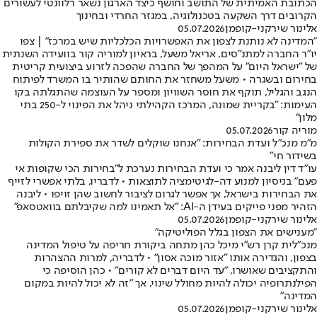
הכתובת האמיתית של התושב וחושף כיצד הארגון נשאר רלוונטי לעשורים
הקרובים דרך השקעה בטכנולוגיה, במגזר החרדי ובחינוך
אלינור שירקני-קופמן
05.07.2026
"המדינה לא נותנת לצפון את האפשרויות הכלכליות שיש במרכז" | צפו
יו"ר החברה למתנ"סים, אריאל משעל, בראיון למוריה קור בוועידה השנתית
של "ישראל היום" על המהפך של החברה שהפכה לזרוע ביצועית קריטית
בחירום ובשגרה • משעל משחזר את החותם שהותיר בו המשרד לפיתוח
הנגב והגליל, תוקף את חוסר השוויון ומספר על העוצמה שהתגלתה בקו
העימות: "בקריית שמונה, המרכז הקהילתי ניהל את הפינוי ל-250 בתי
מלון"
מוריה קור
05.07.2026
מ"מ מנכ"ל ועדת הבחירות: "אנחנו שוקלים לשדר את ספירת הקולות
בשידור חי"
עו"ד דין ליבנה אמר כי ועדת הבחירות נערכת ל"בחירות הכי שקופות אי
פעם" בניסיון למנוע דה-לגיטימציה לתוצאות • לדבריו, בלתי אפשרי לזייף
את הבחירות בישראל, אך אפשר לגרום לציבור לחשוב שהן זויפו • ליבנה
הזהיר מפני פייקים בעידן ה-AI: "אל תאמינו למה שקיבלתם בוואטסאפ"
אלינור שירקני-קופמן
05.07.2026
"מענישים את הצפון בגלל הפוליטיקה"
מנכ"לית קרן רש"י מיכל כהן מתחה ביקורת חריפה על טיפול המדינה
בצפון, והגדירה אותו "אזור מוכה אסון" • לדבריה, למרות ההצהרות
והתקציבים שאושרו, "עד היום דברים לא קורים" • כהן הוסיפה כי
הפילנתרופיה יכולה להיות מחולל שינוי, אך "זה לא יכול להיות במקום
המדינה"
אלינור שירקני-קופמן
05.07.2026