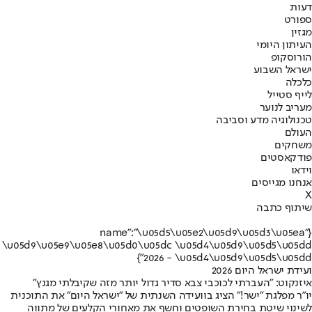
דעות
ספורט
מגזין
העיתון היומי
הורוסקופ
ישראל השבוע
כלכלה
לייף סטייל
מעריב לנוער
טכנולוגיה מדע וסביבה
העולם
משחקים
פודקאסטים
וידאו
אנחנו מגייסים
X
שיתוף כתבה
{"name":"\u05d5\u05e2\u05d9\u05d3\u05ea
\u05d9\u05e9\u05e8\u05d0\u05dc \u05d4\u05d9\u05d5\u05dd
2026 - \u05d4\u05d9\u05d5\u05dd"}
ועידת ישראל היום 2026
איזנקוט: "העברתי לכוכבי צבא סדיר גדול יותר מזה שקיבלתי מגנץ"
יו"ר מפלגת "ישר!" הציג בוועידה השנתית של "ישראל היום" את התוכנית
לשינוי שיטת בחירת השופטים וחשף את מאחורי הקלעים של מתווה