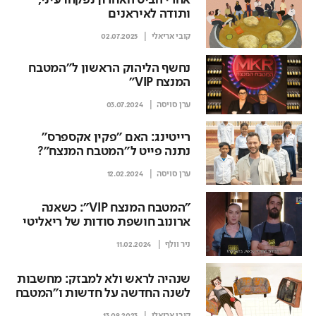
אחרי הביס האחרון נפקחו עיני,
ותודה לאיראנים
קובי אריאלי
02.07.2025
נחשף הליהוק הראשון ל"המטבח
המנצח VIP"
ערן סויסה
03.07.2024
רייטינג: האם "פקין אקספרס"
נתנה פייט ל"המטבח המנצח"?
ערן סויסה
12.02.2024
״המטבח המנצח VIP״: כשאנה
ארונוב חושפת סודות של ריאליטי
ניר וולף
11.02.2024
שנהיה לראש ולא למבזק: מחשבות
לשנה החדשה על חדשות ו"המטבח
המנצח"
קובי אריאלי
13.09.2023