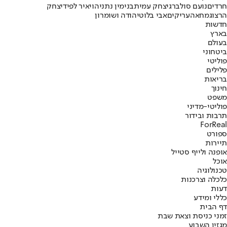
חרדים
נועם סולברג
יצחק עמית
בנימין נתניהו
יאיר לפיד
יצחק
הרצוג
מחאה
עריקים
אבי בלוט
יהודה ושומרון
חדשות
בארץ
בעולם
ביטחוני
פוליטי
פלילים
בריאות
חינוך
משפט
פוליטי-מדיני
תרבות ובידור
ForReal
ספורט
תיירות
אופנה ולייף סטייל
אוכל
טכנולוגיה
כלכלה וצרכנות
דעות
כללי ומידע
דף הבית
זמני כניסת וצאת שבת
מגזין השבוע