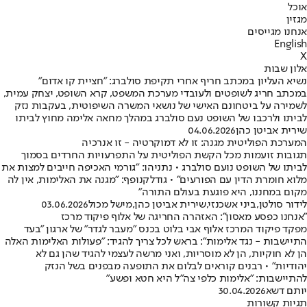
אוכל
מגזין
אנחנו מגייסים
English
X
אלון שבות
נשיא העליון במכתב חריף אחרי תקיפת סולברג: "חציית קו אדום"
במכתב חריג לשופטים ולעובדי מערכת המשפט, קרא השופט, יצחק עמית,
לשמירה על ביטחונם האישי של נושאי המשרה השיפוטית, בעקבות נזק
לביתו ולרכבו של השופט נעם סולברג במהלך מחאה אלימה מחוץ לביתו
שירית אביטן כהן
04.06.2026
המערכת הפוליטית מגנה: זו לא דמוקרטיה - זו אנרכיה
תגובות זועמות מכל הקשת הפוליטית על התפרעויות החרדים בסמוך
לביתו של השופט נועם סולברג • נתניהו: "גורמי האכיפה חייבים למצות את
מלוא חומרת הדין עם הפורעים" • גודלקנופף: "מגנה את האלימות, אין לה
מקום במחננו, היא פוגעת בעולם התורה"
לידור סולטן
,
ביני אשכנזי
,
שירית אביטן כהן
,
מישל מכול
03.06.2026
"אנחנו כפסע מאסון": האזהרה החריגה של אלוף פיקוד מרכז
מפקד פיקוד המרכז אלוף אבי בלוט בכנס "מעבר לגדר" של ארגון "בעד
התיישבות - נגד אלימות": בראש לכל צריך להגיד: "פעולות האלימות האלה
הן לא חוקיות, הן לא מוסריות, ואני מרשה לעצמי להגיד שהן גם לא
יהודיות" • רבנים קוראים לבלום את התופעה מבפנים בשל הנזק
להתיישבות: "אלימות כלפי צה"ל היא חטא ופשע"
יותם דשא
30.04.2026
תגיות קשורות