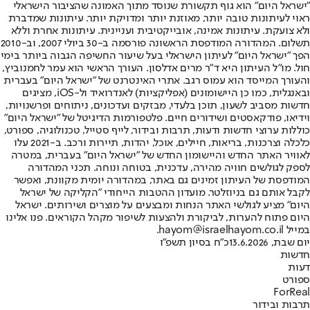
"ישראל היום" הוא גוף תקשורת שנוסד מתוך האמונה שהציבור הישראלי
ראוי לעיתונות טובה יותר, מאוזנת יותר ומדויקת יותר. עיתונות שמדברת
ולא צועקת. עיתונות אמינה, אובייקטיבית ועניינית. עיתונות אחרת וללא
תשלום. המהדורה המודפסת הראשונה פורסמה ב-30 ביולי 2007, וב-2010
הפך "ישראל היום" לעיתון הישראלי בעל שיעור החשיפה הגבוה ביותר בימי
חול. מו"ל העיתון היא ד"ר מרים אדלסון. העורך הראשי הוא עמר לחמנוביץ,
והעורך המייסד הוא עמוס רגב. אתרי האינטרנט של "ישראל היום" בעברית
ובאנגלית, כמו כן היישומונים (אפליקציות) לאנדרואיד ול-iOS, מציגים
חדשות מסביב לשעון, תוכן בלעדי, מבזקים ועדכונים, ניתוחים ופרשנויות,
וידיאו, פודקאסטים ושידורים חיים. פלטפורמות הדיגיטל של "ישראל היום"
כוללות ערוצי חדשות ודעות, תרבות ובידור, לייף סטייל, טכנולוגיה, ספורט,
כלכלה וצרכנות, בריאות, חיילים, אוכל, יהדות, תיירות ורכב. ב-2021 עלו
לאוויר האתר החדש והיישומון החדש של "ישראל היום" בעברית, במטרה
לספק לגולשים חוויה מהירה, עדכנית, בטוחה ונוחה. תכני המהדורה
המודפסת של העיתון זמינים גם באתר, במהדורה יומית מקוונת, ואפשר
לקבל אותם גם בניוזלטר. מועדון ההטבות הייחודי "הקליקה של ישראל
היום" מציע לגולשי האתר הנחות ומבצעים על מוצרים ושירותים. ישראל
היום פתוח להערות, לביקורת ולהצעות לשיפור מקהל הקוראים. פנו אלינו
במייל hayom@israelhayom.co.il.
יום שבת, 13.6.2026
כ"ח בסיון תשפ"ו
חדשות
דעות
ספורט
ForReal
תרבות ובידור