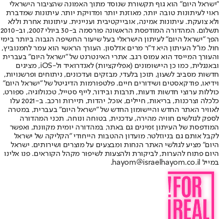
"ישראל היום" הוא גוף תקשורת שנוסד מתוך האמונה שהציבור הישראלי
ראוי לעיתונות טובה יותר, מאוזנת יותר ומדויקת יותר. עיתונות שמדברת
ולא צועקת. עיתונות אמינה, אובייקטיבית ועניינית. עיתונות אחרת וללא
תשלום. המהדורה המודפסת הראשונה פורסמה ב-30 ביולי 2007, וב-2010
הפך "ישראל היום" לעיתון הישראלי בעל שיעור החשיפה הגבוה ביותר בימי
חול. מו"ל העיתון היא ד"ר מרים אדלסון. העורך הראשי הוא עמר לחמנוביץ,
והעורך המייסד הוא עמוס רגב. אתרי האינטרנט של "ישראל היום" בעברית
ובאנגלית, כמו כן היישומונים (אפליקציות) לאנדרואיד ול-iOS, מציגים
חדשות מסביב לשעון, תוכן בלעדי, מבזקים ועדכונים, ניתוחים ופרשנויות,
וידיאו, פודקאסטים ושידורים חיים. פלטפורמות הדיגיטל של "ישראל היום"
כוללות ערוצי חדשות ודעות, תרבות ובידור, לייף סטייל, טכנולוגיה, ספורט,
כלכלה וצרכנות, בריאות, חיילים, אוכל, יהדות, תיירות ורכב. ב-2021 עלו
לאוויר האתר החדש והיישומון החדש של "ישראל היום" בעברית, במטרה
לספק לגולשים חוויה מהירה, עדכנית, בטוחה ונוחה. תכני המהדורה
המודפסת של העיתון זמינים גם באתר, במהדורה יומית מקוונת, ואפשר
לקבל אותם גם בניוזלטר. מועדון ההטבות הייחודי "הקליקה של ישראל
היום" מציע לגולשי האתר הנחות ומבצעים על מוצרים ושירותים. ישראל
היום פתוח להערות, לביקורת ולהצעות לשיפור מקהל הקוראים. פנו אלינו
במייל hayom@israelhayom.co.il.