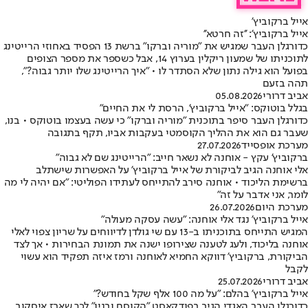
אייל ברקוביץ'
אייל ברקוביץ': ''זה חרטא''
כדורגלן העבר שמגיש את "מוריה וברקו" ברשת 13 הפסיד באחוזי הרייטינג
לתוכניתו של שמעון ריקלין בערוץ 14, אבל כשספר את מספר הצופים
בפועל הוא גילה נתון שלא הסתדר לו • "איך הרייטינג שלו יותר גבוה?",
תהה בזעם
אביב דרורי
05.08.2026
בגלל בוטוקס: "אייל ברקוביץ', הרסת לי את החיים"
כדורגלן העבר סיפר בתוכנית "מוריה וברקו" כי עשה בעצמו בוטוקס • בנו,
שעבר גם הוא את ההליך הקוסמטי בעקבות אביו, תקף בתגובה
מערכת אופסייד
27.07.2026
ברקוביץ' עקץ - אוחנה לא נשאר חייב: "הרייטינג שם לא גבוה"
אלי אוחנה הגיב לביקורת של אייל ברקוביץ' על האפשרות שישתלב
ברשימת הליכוד • אוחנה סירב להתייחס לעתידו הפוליטי: "אם יהיה לי מה
לומר, אני אדבר על זה"
מערכת היום
26.07.2026
אייל ברקוביץ' נגד אלי אוחנה: "עשה עסקה מעולה"
המגיש התייחס בתוכניתו ב-13 עם שי גולדן לדיווחים על שריון צפוי לאלי
אוחנה בליכוד, ולעג לטענה שצירופו ישנה את תמונת הבחירות • אך לצד
הביקורת, ברקוביץ' דווקא החמיא לאוחנה ורמז איזה תפקיד הוא עשוי
לקבל
אביב דרורי
25.07.2026
אייל ברקוביץ' בהלם: "על מה 100 אלף שקל בחודש?"
כדורגלן העבר האגדי הגיב בפודקאסט "הקוסם ובניו" לכך שארז איסקוב