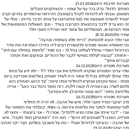
מערכת תרבות היום
21.01.2026
המחנך הדגול: ברק בכר עף על עצמו - והשחקנים סובלים
המאמן, שבחר לא להודות לקהל בקאמבק ההירואי שהסתיים בתיקו מביך,
יעמיד לוועדת משמעת את סוף פודגוראנו על אותו הדבר בדיוק • אולי על
זה הוא צריך לדבר בהרצאתו הקרובה בערד • וגם: השאלות המטופשות של
צמד הפרשנים, הפופוליזם של עופר ינאי ופרידה מאבי מלר
עמיר פלג
25.12.2025
אבי מלר הובא למנוחות: "היית מלא בשמחה ואהבה"
בני משפחה ואנשי ספורט ותקשורת רבים ליוו בדרכו האחרונה את שדר
הכדורגל האגדי, שהלל לעולמו בגיל 72 • בנו ספד: "נלחמת במחלה עם חיוך"
• אחותו: "קבענו לעלות בשישי לקבר של ההורים, ובמקום זאת אנחנו
קוברים אותך"
מערכת ספורט היום
24.12.2025
שדר ערוץ הספורט שנקרא להחליף את אבי מלר ז"ל - ולא ידע על מותו
מלר שהלך לעולמו בגיל 73 אמור היה לשדר משחק באליפות אפריקה ביום
מותו • אסף אקרמן שנקרא להחליף אותו סיפר: "עד הרגע האחרון הוא
נלחם לשדר, גם כשהיה לו קשה ללכת, רזה מאוד והכל כבר כאב" • אריה
מליניאק סיפר: "הוא נפטר מדום לב ולא מסרטן"
מערכת ספורט היום
24.12.2025
נדב יעקבי נפרד מאבי מלר: איש של אהבה, לא יהיה לו תחליף
לפני שנסעתי לסקר את אליפות אירופה ב-1984, קיבלתי את המספר של
אבי • "דבר איתו אם אתה מגיע ללונדון", אמרו לי • אני ביצעתי - ומאז לא
נפרדנו, הפכנו ל"תאומים לא זהים" • הוא היה "רומנטיקן חסר תקנה", איש
של אהבה - ובעיקר לכדורגל אנגלי • נוח על משכבך בשלום, חבר יקר ואהוב
נדב יעקבי
23.12.2025