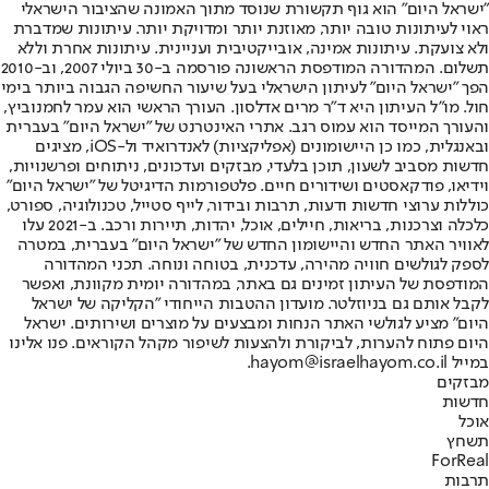
"ישראל היום" הוא גוף תקשורת שנוסד מתוך האמונה שהציבור הישראלי
ראוי לעיתונות טובה יותר, מאוזנת יותר ומדויקת יותר. עיתונות שמדברת
ולא צועקת. עיתונות אמינה, אובייקטיבית ועניינית. עיתונות אחרת וללא
תשלום. המהדורה המודפסת הראשונה פורסמה ב-30 ביולי 2007, וב-2010
הפך "ישראל היום" לעיתון הישראלי בעל שיעור החשיפה הגבוה ביותר בימי
חול. מו"ל העיתון היא ד"ר מרים אדלסון. העורך הראשי הוא עמר לחמנוביץ,
והעורך המייסד הוא עמוס רגב. אתרי האינטרנט של "ישראל היום" בעברית
ובאנגלית, כמו כן היישומונים (אפליקציות) לאנדרואיד ול-iOS, מציגים
חדשות מסביב לשעון, תוכן בלעדי, מבזקים ועדכונים, ניתוחים ופרשנויות,
וידיאו, פודקאסטים ושידורים חיים. פלטפורמות הדיגיטל של "ישראל היום"
כוללות ערוצי חדשות ודעות, תרבות ובידור, לייף סטייל, טכנולוגיה, ספורט,
כלכלה וצרכנות, בריאות, חיילים, אוכל, יהדות, תיירות ורכב. ב-2021 עלו
לאוויר האתר החדש והיישומון החדש של "ישראל היום" בעברית, במטרה
לספק לגולשים חוויה מהירה, עדכנית, בטוחה ונוחה. תכני המהדורה
המודפסת של העיתון זמינים גם באתר, במהדורה יומית מקוונת, ואפשר
לקבל אותם גם בניוזלטר. מועדון ההטבות הייחודי "הקליקה של ישראל
היום" מציע לגולשי האתר הנחות ומבצעים על מוצרים ושירותים. ישראל
היום פתוח להערות, לביקורת ולהצעות לשיפור מקהל הקוראים. פנו אלינו
במייל hayom@israelhayom.co.il.
מבזקים
חדשות
אוכל
תשחץ
ForReal
תרבות