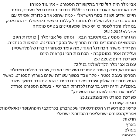
אבי מלר היה קול נדיר בתקשורת הספורט - אין עוד כמוהו
את העיתונאי האגדי הכרתי ב-1988 במדור הספורט של מעריב, תמיד
חייכן, אדיב ושונה בנוף הישראלי • כמה שהוא אהב כדורגל אמיתי עם
מבטא בריטי, ולא הצליח להתחבר לקללות ביציעי בלומפילד • הוא נאבק
במחלה וחזר למסך, כי יש כאלו שמעוניינים בטייס מומחה
אייל לוי
23.12.2025
האזהרה מפני 7 באוקטובר הבא - ומותו של אבי מלר | כותרות היום
הממצאים החמורים בדו"ח החריף של מבקר המדינה, ההצפות בנתניה,
הפרידה משדר הכדורגל האגדי, מה עומד מאחורי דבריו של פלדשטיין
ועלילות אסד במוסקבה • הכתבות הכי נקראות היום
מערכת היום
23.12.2025
עצוב: אבי מלר הלך לעולמו בגיל 72
העיתונאי, פרשן ושדר הספורט הישראלי האגדי, שכבר החלים ממחלת
הסרטן בעבר, נפטר • מלר עבד במשך עשרות שנים בערוץ הספורט, כאשר
הגיש תוכניות אולפן ושידר משחקים רבים • הוא התגורר במשך עשור
באנגליה, והיה ידוע בחיבתו לכדורגל הבריטי • בעולם הספורט נפרדו:
"לימד את כולנו לאהוב את המשחק"
מערכת ספורט היום
23.12.2025
תגיות קשורות
פרשן ספורט
ערוץ הספורט
איתי שכטר
ברק בכר
מכבי חיפה
עופר ינאי
אליפות
אפריקה
ספורט ישראלי
פרידה
כדורגל ישראלי
חדשות
בארץ
בעולם
ביטחוני