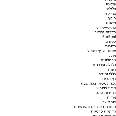
פוליטי
פלילים
בריאות
חינוך
משפט
פוליטי-מדיני
תרבות ובידור
ForReal
ספורט
תיירות
אופנה ולייף סטייל
אוכל
טכנולוגיה
כלכלה וצרכנות
דעות
כללי ומידע
דף הבית
זמני כניסת וצאת שבת
מגזין השבוע
בחירות 2026
אודות
צור קשר
נבחרת הכתבים והפרשנים
מדיניות פרטיות