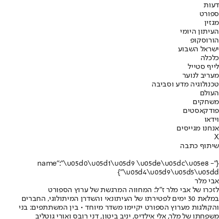
דעות
ספורט
מגזין
העיתון היומי
הורוסקופ
ישראל השבוע
כלכלה
לייף סטייל
מעריב לנוער
טכנולוגיה מדע וסביבה
העולם
משחקים
פודקאסטים
וידאו
אנחנו מגייסים
X
שיתוף כתבה
{"name":"\u05d0\u05d1\u05d9 \u05de\u05dc\u05e8 -
\u05d4\u05d9\u05d5\u05dd"}
אבי מלר
לזכרו של אבי מלר ז"ל: המחווה המרגשת של ערוץ הספורט
במלאת 30 ימים לפטירתו של העיתונאי והשדרן המיתולוגי, החברים
והקולגות מערוץ הספורט יקיימו משדר מיוחד • בין המשתתפים: בני
משפחתו של מלר, אלי אילדיס, יניב ביטון, דני רובס ואורי גוטליב