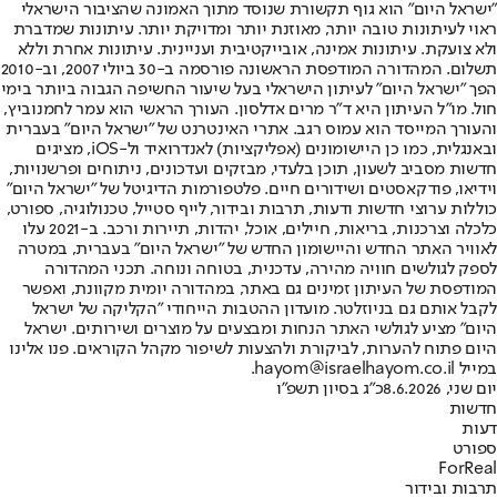
"ישראל היום" הוא גוף תקשורת שנוסד מתוך האמונה שהציבור הישראלי
ראוי לעיתונות טובה יותר, מאוזנת יותר ומדויקת יותר. עיתונות שמדברת
ולא צועקת. עיתונות אמינה, אובייקטיבית ועניינית. עיתונות אחרת וללא
תשלום. המהדורה המודפסת הראשונה פורסמה ב-30 ביולי 2007, וב-2010
הפך "ישראל היום" לעיתון הישראלי בעל שיעור החשיפה הגבוה ביותר בימי
חול. מו"ל העיתון היא ד"ר מרים אדלסון. העורך הראשי הוא עמר לחמנוביץ,
והעורך המייסד הוא עמוס רגב. אתרי האינטרנט של "ישראל היום" בעברית
ובאנגלית, כמו כן היישומונים (אפליקציות) לאנדרואיד ול-iOS, מציגים
חדשות מסביב לשעון, תוכן בלעדי, מבזקים ועדכונים, ניתוחים ופרשנויות,
וידיאו, פודקאסטים ושידורים חיים. פלטפורמות הדיגיטל של "ישראל היום"
כוללות ערוצי חדשות ודעות, תרבות ובידור, לייף סטייל, טכנולוגיה, ספורט,
כלכלה וצרכנות, בריאות, חיילים, אוכל, יהדות, תיירות ורכב. ב-2021 עלו
לאוויר האתר החדש והיישומון החדש של "ישראל היום" בעברית, במטרה
לספק לגולשים חוויה מהירה, עדכנית, בטוחה ונוחה. תכני המהדורה
המודפסת של העיתון זמינים גם באתר, במהדורה יומית מקוונת, ואפשר
לקבל אותם גם בניוזלטר. מועדון ההטבות הייחודי "הקליקה של ישראל
היום" מציע לגולשי האתר הנחות ומבצעים על מוצרים ושירותים. ישראל
היום פתוח להערות, לביקורת ולהצעות לשיפור מקהל הקוראים. פנו אלינו
במייל hayom@israelhayom.co.il.
יום שני, 8.6.2026
כ"ג בסיון תשפ"ו
חדשות
דעות
ספורט
ForReal
תרבות ובידור