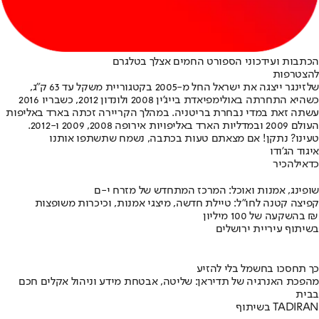
הכתבות ועידכוני הספורט החמים אצלך בטלגרם
להצטרפות
שלזינגר ייצגה את ישראל החל מ-2005 בקטגוריית משקל עד 63 ק"ג,
כשהיא התחרתה באולימפיאדת בייג'ין 2008 ולונדון 2012, כשבריו 2016
עשתה זאת במדי נבחרת בריטניה. במהלך הקריירה זכתה בארד באליפות
העולם 2009 ובמדליות הארד באליפויות אירופה 2008, 2009 ו-2012.
טעינו? נתקן! אם מצאתם טעות בכתבה, נשמח שתשתפו אותנו
איגוד הג'ודו
כדאי
להכיר
שופינג, אמנות ואוכל: המרכז המתחדש של מזרח י-ם
קפיצה קטנה לחו"ל: טיילת חדשה, מיצגי אמנות, וכיכרות משופצות
בהשקעה של 100 מיליון ₪
בשיתוף עיריית ירושלים
כך תחסכו בחשמל בלי להזיע
מהפכת האנרגיה של תדיראן: שליטה, אבטחת מידע וניהול אקלים חכם
בבית
בשיתוף TADIRAN