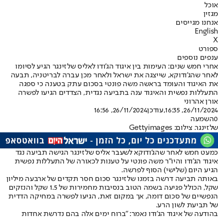
אוכל
מגזין
אנחנו מגייסים
English
X
ספורט
ענפים נוספים
אחרי חמש שנים: העימות בין איגוד הג'ודו לאליס שלזינגר הגיע לסיומו
לאחר שהג'ודוקא, שייצגה את ישראל ולאחר מכן עברה לבריטניה, תבעה
את האיגוד והעומד בראשה משה פונטי בסכום עתק בטענה כי ספגה
התעללות נפשית והאיגוד ענה בתביעה נגדית, הצדדים הגיעו לפשרה
אורן אהרוני
26/11/2024, 16:35
,עודכן
26/11/2024, 16:56
0
השמעה
שלזינגר. צילום: Gettyimages
כמעט חמש לאחר שהג'ודוקא לשעבר אליס שלזינגר הגישה תביעה נגד
איגוד הג'ודו והיו"ר משה פונטי על טענות לכאורה של התעללות נפשית
הגיע היום (שלישי) הסוף לפרשה.
באותה תביעה דרשה בזמנו שלזינגר סכום חסר תקדים של ארבעה מיליון
שקל, הכולל פגיעה בשמה הטוב בנסיבות מחמירות של 1.5 שקל והנזקים
הנפשיים של סכום דומה, אך במקום זאת, הגיעו לפשרה במחיקה הדדית
של תביעת לשון הרע.
בהודעה של איגוד הג'ודו נאמר: "ברוח ימים אלה בהם נדרשת אחדות