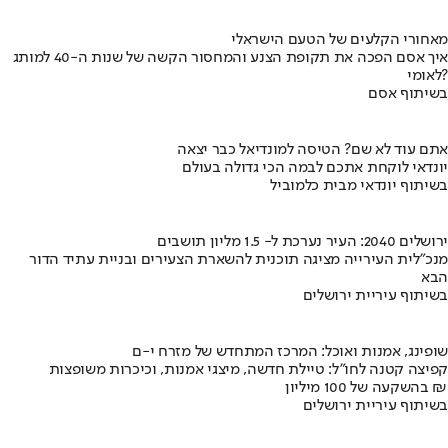
מאחורי הקלעים של הטעם הישראלי
איך אסם הפכה את תקופת הצנע והמחסור הקשה של שנות ה-40 למותג
לאומי?
בשיתוף אסם
אתם עוד לא שם? הטיסה למונדיאל כבר יצאה
יונדאי לוקחת אתכם לבמה הכי גדולה בעולם
בשיתוף יונדאי מבית כלמוביל
ירושלים 2040: העיר נערכת ל- 1.5 מליון תושבים
מנכ"לית העירייה מציגה תוכנית להשארת הצעירים ובניית עתיד הדור
הבא
בשיתוף עיריית ירושלים
שופינג, אמנות ואוכל: המרכז המתחדש של מזרח י-ם
קפיצה קטנה לחו"ל: טיילת חדשה, מיצגי אמנות, וכיכרות משופצות
בהשקעה של 100 מיליון ₪
בשיתוף עיריית ירושלים