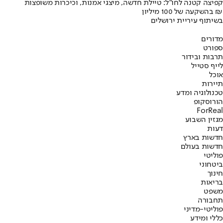
קפיצה קטנה לחו"ל: טיילת חדשה, מיצגי אמנות, וכיכרות משופצות
בהשקעה של 100 מיליון ₪
בשיתוף עיריית ירושלים
מדורים
ספורט
תרבות ובידור
לייף סטייל
אוכל
תיירות
טכנולוגיה ומדע
הורוסקופ
ForReal
מגזין השבוע
דעות
חדשות בארץ
חדשות בעולם
פוליטי
ביטחוני
חינוך
בריאות
משפט
תחבורה
פוליטי-מדיני
כללי ומידע