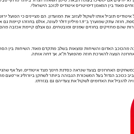
א יודעים אם ימשיכו בעונה הבאה. סימן השאלה הגדול ביותר מרחף סביב 
חים מאוד בין המאמן דימיטריס איטודיס לכוכב הישראלי.
איטודיס תוביל אותו לשקול לעזוב את המועדון. הם מציינים כי הפועל יר
יימת גם אפשרות יציאה של השחקן תמורת פיצוי כספי.
מרות שהם מחזיקים בחוזים שמנים ומובטחים. גם אצלם קיימת אכזבה מהסי
סר ודאות. כריס ג'ונס מחזיק בסך 1.5 מיליון דולר לעונה מהכוכב האדום והשיחות נמצאות בשלב מתק
 האחרונה הצעה להארכת חוזה מהפועל ת"א, אך דחה אותה.
 במשחקים האחרונים בצעד שנראה כסדנת חינוך מצד איטודיס, ועל אף שהגיע
 אביב ככוכב הגדול בעל המשכורת הגבוהה ביותר לשחקן ביורוליג אי־פעם 
ה להוביל את האדומים לשקול את צעדיהם גם בגזרתו.