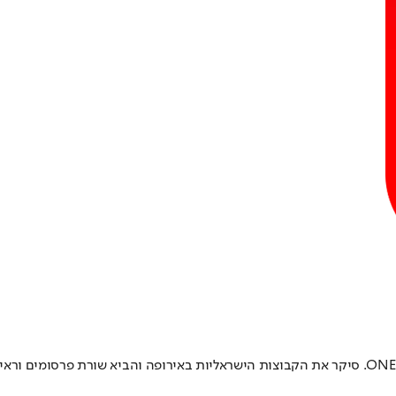
כתב הכדורסל של "ישראל היום" מאז שנת 2022, לפני כן עבד כעורך תוכן ב-ONE. סיקר את הקבוצות הישראל