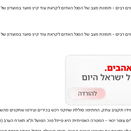
ת "הכל או כלום". האדומים העמידו תקציב עתק, החתימו סוללת שחקני רכש בכירים וצי