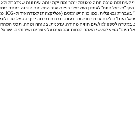
לעיתונות טובה יותר, מאוזנת יותר ומדויקת יותר. עיתונות שמדברת ולא צ
שלום. המהדורה המודפסת הראשונה פורסמה ב-30 ביולי 2007, וב-2010 הפך "ישראל היום" לעיתון הישראלי בעל שי
לחמנוביץ,
ל היום" כוללות ערוצי חדשות ודעות, תרבות ובידור, לייף סטייל, טכנולוגיה
ברית, במטרה לספק לגולשים חוויה מהירה, עדכנית, בטוחה ונוחה. תכני המה
ל היום" מציע לגולשי האתר הנחות ומבצעים על מוצרים ושירותים. ישראל 