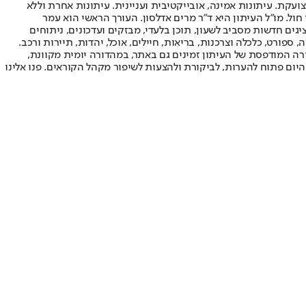
ועקת. עיתונות אמינה, אובייקטיבית ועניינית. עיתונות אחרת וללא
עור החשיפה הגבוה ביותר בימי חול. מו"ל העיתון היא ד"ר מרים אדלסון. העורך הראשי הוא עמר
 והעורך המייסד הוא עמוס רגב. אתרי האינטרנט של "ישראל היום" בעברית ובאנגלית, כמו כן היישומונים (אפליקציות) לאנדרואיד ול-iOS, מציגים חדשות מסביב לשעון, תוכן בלעדי, מבזקים ועדכונים, ניתוחים
, ספורט, כלכלה וצרכנות, בריאות, חיילים, אוכל, יהדות, תיירות ורכב.
דורה המודפסת של העיתון זמינים גם באתר, במהדורה יומית מקוונת,
היום פתוח להערות, לביקורת ולהצעות לשיפור מקהל הקוראים. פנו אלינו