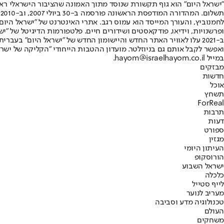
"ישראל היום" הוא גוף תקשורת שנוסד מתוך האמונה שהציבור הישראלי ראוי 
ת
ופרשנויות, וידיאו, פודקאסטים ושידורים חיים. פלטפורמות הדיגיטל של "ישרא
ב-2021 עלו לאוויר האתר החדש והיישומון החדש של "ישראל היום" בע
ואפשר לקבל אותם גם בניוזלטר. מועדון ההטבות הייחודי "הקליקה של ישרא
במייל hayom@israelhayom.co.il.
מבזקים
חדשות
אוכל
תשחץ
ForReal
תרבות
דעות
ספורט
מגזין
העיתון היומי
הורוסקופ
ישראל השבוע
כלכלה
לייף סטייל
מעריב לנוער
טכנולוגיה מדע וסביבה
העולם
משחקים