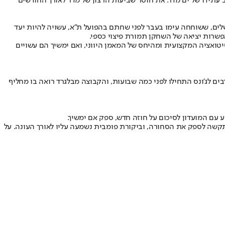
עתידו של ים מדר. את חוסר שביעות הרצון של מדר לאורך החודשים
ושלים, ששוחחה עימו בעבר לפני שחתם בהפועל ת"א, עשויה להיות יעד
טואציה המקצועית ומהיחס של המאמן היווני, ואם ימשיך הם עשויים
דם מאוד. השיחות בין הסרבים לג'ונס התחילו לפני כמה שבועות, והקבוצה מבלגרד רואה בו מחליף
 עם המועדון לסיכום על חוזה חדש, ספק אם ימשיך.
מתקשה לספק את הסחורה, וביקורת פומבית נשמעה עליו לאורך העונה. על