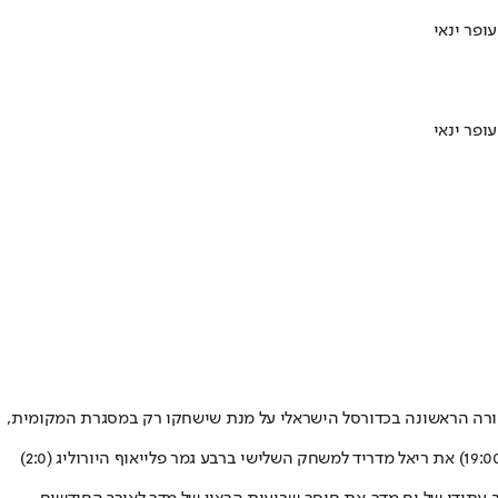
רפו שחקנים מהשורה הראשונה בכדורסל הישראלי על מנת שישחקו רק במסגרת המקומית,
המטרה הראשונית הושלמה, אך עם האוכל בא התיאבון וכפי שהצהיר הבעלים עופר ינאי - המטרה האמיתית היא פיינל פור. הפועל ת"א תארח הערב (19:00) את ריאל מדריד למשחק השלישי ברבע גמר פלייאוף היורוליג (2:0)