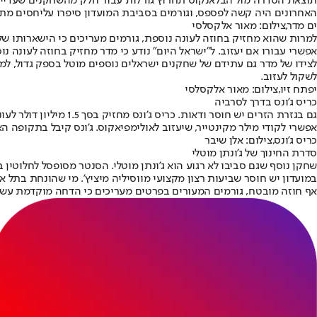
תוצאת הסדרה מול הבלאנקוס תחרוץ גורלות עבור חלק מהשחקנים שעדיין ל
האחרונים היה קשה לפספס, וגורמים בסביבת המועדון סיפרו על
יחסים מתו
ים מדר,צילום: מאור אלקסלסי
למרות שהוא מחזיק בחוזה לעונה נוספת, גורמים מעריכים כי הישארותו של 
אפשרי עבורו אם יעזוב. ל"ישראל היום" נודע כי מדר מחזיק בחוזה לעונה נוספת, חוזה עתק שמוערך ב־1.9 מיליון דולר לעונה, אולם בחוזהו ק
לצידו של מדר גם עתידם של שחקנים ישראלים נוספים מוטל בספק גדול, ל
לשקול לעזוב.
יפתח זיו,צילום: מאור אלקסלסי
כריס ג'ונס בדרך לסרביה
גם בגזרת הזרים יש חו
אפשרי לקודי מילר מקינטייר, שיעזוב לאולימפיאקוס. ג'ונס קיבל בתקופה
כריס ג'ונס,צילום: אלן שיבר
סדרת החינוך של ג'ונתן מוטלי
שחקן נוסף שגם סביבו לא רגוע הוא ג'ונתן מוטלי. הסנטר מסופסל לחלוטין
במועדון יש חוסר שביעות רצון מקצועי מווסיליה מיציץ'. מי שהונחת בתל
אף חוזה מובטח, גורמים המעורים בפרטים מעריכים כי הדחה מוקדמת עשוי