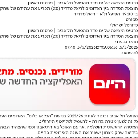
כרטיס היציאה של ים מדר מהפועל תל אביב | פרסום ראשון
תוצאת הסדרה בין האדומים לריאל מדריד (2:0) תכריע את עתידם של שחקנים רבים • תמונת מצב של הסגל האדום לקראת עוד קיץ סוער במועדון של עופר ינאי
ב-19:00: הפועל ת"א - ריאל מדריד
ספורט
כדורסל ישראלי
כרטיס היציאה של ים מדר מהפועל תל אביב | פרסום ראשון
תוצאת הסדרה בין האדומים לריאל מדריד (2:0) תכריע את עתידם של שחקנים רבים • תמונת מצב של הסגל האדום לקראת עוד קיץ סוער במועדון של עופר ינאי
תומר גבעתי
5/5/2026, 06:56
,עודכן
5/5/2026, 07:40
0
השמעה
הפועל תל אביב נכנסה לעונת 2025/26 בגיש
כל זה למען מטרה ברורה - להעפיל לפלייאוף היורוליג.
בידיעה שרק ניצחון ישאיר את העונה האירופית בחיים.