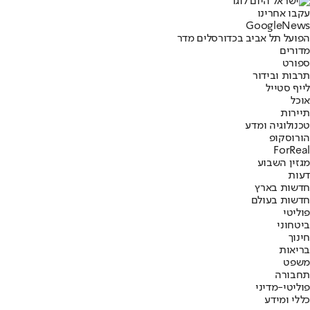
עקבו אחרינו
G
o
o
g
l
e
News
הפועל תל אביב בכדורסל
ים מדר
מדורים
ספורט
תרבות ובידור
לייף סטייל
אוכל
תיירות
טכנולוגיה ומדע
הורוסקופ
ForReal
מגזין השבוע
דעות
חדשות בארץ
חדשות בעולם
פוליטי
ביטחוני
חינוך
בריאות
משפט
תחבורה
פוליטי-מדיני
כללי ומידע