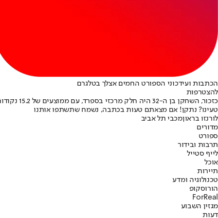
הכתבות ועידכוני הספורט החמים אצלך בטלגרם
להצטרפות
כזכור, השחקן בן ה-32 היה חלק מרכזי בספרד, עם ממוצעים של 15.2 נקודות, 1.8 ריבאונדים ו-7.6 אסיסטים למשחק בריצת מדליית הזהב הבלתי צפויה שלה ביורובאסקט 2022.
טעינו? נתקן! אם מצאתם טעות בכתבה, נשמח שתשתפו אותנו
לורנזו בראון
מכבי תל אביב
מדורים
ספורט
תרבות ובידור
לייף סטייל
אוכל
תיירות
טכנולוגיה ומדע
הורוסקופ
ForReal
מגזין השבוע
דעות