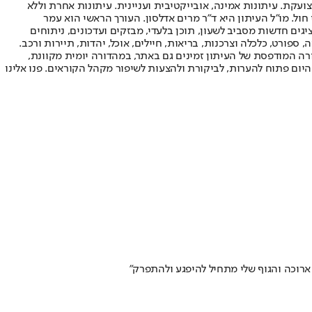
ועקת. עיתונות אמינה, אובייקטיבית ועניינית. עיתונות אחרת וללא
עור החשיפה הגבוה ביותר בימי חול. מו"ל העיתון היא ד"ר מרים אדלסון. העורך הראשי הוא עמר
 והעורך המייסד הוא עמוס רגב. אתרי האינטרנט של "ישראל היום" בעברית ובאנגלית, כמו כן היישומונים (אפליקציות) לאנדרואיד ול-iOS, מציגים חדשות מסביב לשעון, תוכן בלעדי, מבזקים ועדכונים, ניתוחים
, ספורט, כלכלה וצרכנות, בריאות, חיילים, אוכל, יהדות, תיירות ורכב.
דורה המודפסת של העיתון זמינים גם באתר, במהדורה יומית מקוונת,
היום פתוח להערות, לביקורת ולהצעות לשיפור מקהל הקוראים. פנו אלינו
 ארוכה והגוף שלי מתחיל להיפגע ולהתפרק"