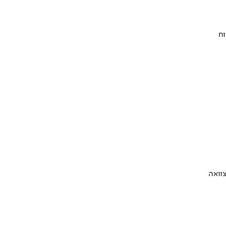
וח
וואה