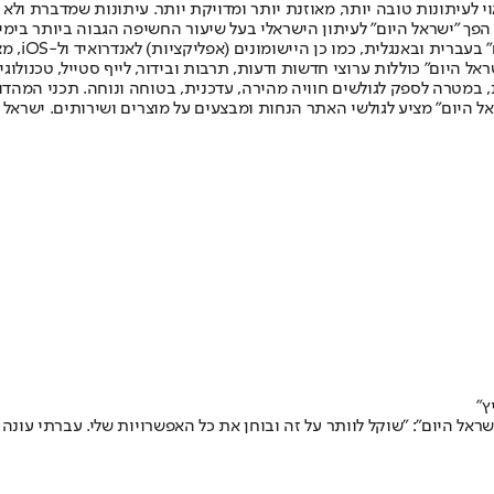
לעיתונות טובה יותר, מאוזנת יותר ומדויקת יותר. עיתונות שמדברת ולא צ
שלום. המהדורה המודפסת הראשונה פורסמה ב-30 ביולי 2007, וב-2010 הפך "ישראל היום" לעיתון הישראלי בעל שי
לחמנוביץ,
ל היום" כוללות ערוצי חדשות ודעות, תרבות ובידור, לייף סטייל, טכנולוגיה
ברית, במטרה לספק לגולשים חוויה מהירה, עדכנית, בטוחה ונוחה. תכני המה
ל היום" מציע לגולשי האתר הנחות ומבצעים על מוצרים ושירותים. ישראל 
ץ"
אל היום": "שוקל לוותר על זה ובוחן את כל האפשרויות שלי. עברתי עונה