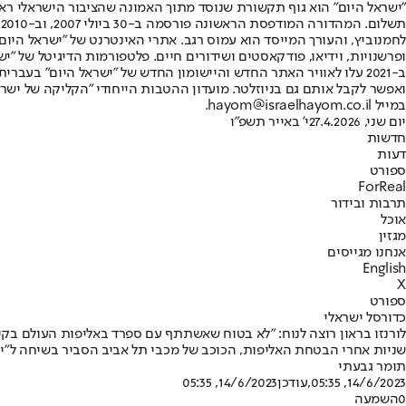
"ישראל היום" הוא גוף תקשורת שנוסד מתוך האמונה שהציבור הישראלי ראוי 
ת
ופרשנויות, וידיאו, פודקאסטים ושידורים חיים. פלטפורמות הדיגיטל של "ישרא
ב-2021 עלו לאוויר האתר החדש והיישומון החדש של "ישראל היום" בע
ואפשר לקבל אותם גם בניוזלטר. מועדון ההטבות הייחודי "הקליקה של ישרא
במייל hayom@israelhayom.co.il.
יום שני, 27.4.2026
י' באייר תשפ"ו
חדשות
דעות
ספורט
ForReal
תרבות ובידור
אוכל
מגזין
אנחנו מגייסים
English
X
ספורט
כדורסל ישראלי
לורנזו בראון רוצה לנוח: ״לא בטוח שאשתתף עם ספרד באליפות העולם בקי
שניות אחרי הבטחת האליפות, הכוכב של מכבי תל אביב הסביר בשיחה ל"ישר
תומר גבעתי
14/6/2023, 05:35
,עודכן
14/6/2023, 05:35
0
השמעה