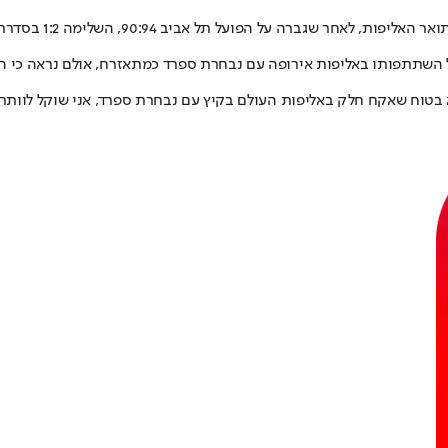
ב 90:94, השלימה 1:2 בסדרת גמר הפלייאוף וזכתה באליפות ה-56 בתולדותיה.
של השתתפותו באליפות אירופה עם נבחרת ספרד כמתאזרח, אולם נראה כי ה
בטוח שאקח חלק באליפות העולם בקיץ עם נבחרת ספרד, אני שוקל לוותר ע