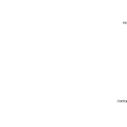
וח
וואה