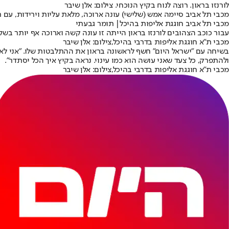
לורנזו בראון. רוצה לנוח בקיץ הנוכחי. צילום: אלן שיבר
מכבי תל אביב סיימה אמש (שלישי) עונה ארוכה, מלאת עליות וירידות, עם תואר האליפות, לאחר שגברה על הפועל תל אבי
מכבי תל אביב חוגגת אליפות בהיכל| תומר גבעתי
עבור כוכב הצהובים לורנזו בראון הייתה זו עונה קשה וארוכה אף יותר ב
מכבי ת"א חוגגת אליפות בדרבי בהיכל,צילום: אלן שיבר
בשיחה עם ״ישראל היום״ חשף לראשונה בראון את ההתלבטות שלו. ״אני לא 
ולהתפרק, כל צעד שאני עושה הוא כמו עינוי. נראה בקיץ איך הכל יסתדר״.
מכבי ת"א חוגגת אליפות בדרבי בהיכל,צילום: אלן שיבר