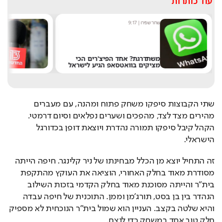
עוד כותרות
שחר שפירו
|
9:17
מ
משתדרגת? אחד הפיצ'רים הכי
מציקים בוואטסאפ הגיע לישראל
א
שתי הקבוצות סיפקו משחק פתוח ומהנה, עם מעברים 
מהירים מצד לצד, מהפכים ושערים נפלאים וסיום דרמטי. 
הקהל קיבל סיפקו תמורה נהדרת ויוצאת דופן בכדורגל 
הישראלי. 
זה התחיל יוצא מן הכלל מבחינתו של ניר קלינגר. חיפה הייתה 
מסודרת מאוד בחלק האחורי, הוציאה את העוקץ מהתקפת 
בית"ר והייתה מסוכנת מאוד בחלק הקדמי בזכות השילוב 
הנהדר בין בן בסט, תורג'מן וממן. התוכנית של חיפה עבדה 
והיא שלטה בקצב. העניין הוא שמול בית"ר הנוכחית לא מספיק 
חלק טוב אחד במשחק כדי לנצח. 