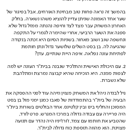
בהמשך זה נראה פחות טוב מבחינת האורחים, אבל בפיגור של 
שער אחד האמונה שניתן עדיין להוציא משהו נשארה. בחלק 
האחרון המשחק עבר מצד לצד וחיפה נהנתה ממזל גדול שלא 
ספגה את השער הרביעי, אחרי שהימרה לגמרי על התקפה 
ונחשפה שוב ושוב מאחור. בשניות הסיום היא זכתה בנקודה 
שהגיעה לה. בן בסט השלים שלושער גדול ונתן חותמת 
לפתיחת עונה נפלאה. איפה היית שנתיים, עדן?
2. עם היכולת האישית והתלכיד שנבנה בבית"ר העונה יש למה 
לצפות ממנה. היא הוכיחה שהיא קבוצה נמרצת ומתלהבת 
שלא נשברת. 
גיל לבנדה ניהל את המשחק מצוין וזיהה עוד לפני ההפסקה את 
הבעיה של בית"ר בהתמודדות של סאבו כמגן ימני מול בן בסט 
המסוכן והחליף בינו ובין קלטינס. אחד הבולטים בשורות בית"ר 
היה פריירה עם עבודה גדולה במרכז המגרש. פרט לורד, 
שהטביע את חותמו עם צמד, ז'ורז'יניו היה נהדר עם תנועה 
מצוינת. הוא מהווה תוספת כוח גדולה לבית"ר.