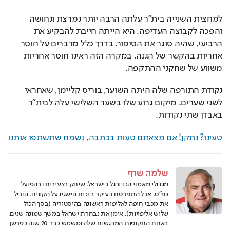
למחצית השנייה בית"ר עלתה הרבה יותר נמרצת ונחושה 
והפכה לקבוצה העדיפה. היא הייתה חייבת להבקיע את 
הרביעי, שהיה סוגר את הסיפור. בדרך כלל מדברים על חוסר 
אחריות בהקשר של הגנה, במקרה הזה ראינו חוסר אחריות 
משווע של שחקני ההתקפה.
נקודת התורפה שלה היתה השוער, בוריס קליימן, שאחראי 
לשני שערים. מיקום גרוע שלו בשער השלישי עלה לבית"ר 
באבדן שתי נקודות.
טעינו? נתקן! אם מצאתם טעות בכתבה, נשמח שתשתפו אותנו
שלמה שרף
מגדולי מאמני הכדורגל בישראל. שיחק בצעירותו בהפועל
כפ"ס, אבל התפרסם בעיקר בזכות הישגיו על הקווים. הוביל
את מכבי חיפה לאליפות ראשונה בהיסטוריה (בסך הכול
שלוש אליפויות), אימן את נבחרת ישראל במשך שמונה שנים,
באחת התקופות המרגשות שלה ומשמש כבר 20 שנה כפרשן