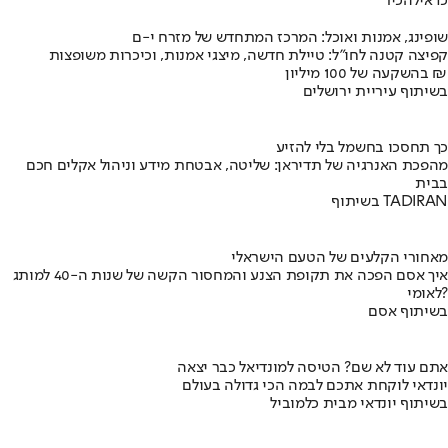
כדאי
להכיר
שופינג, אמנות ואוכל: המרכז המתחדש של מזרח י-ם
קפיצה קטנה לחו"ל: טיילת חדשה, מיצגי אמנות, וכיכרות משופצות
בהשקעה של 100 מיליון ₪
בשיתוף עיריית ירושלים
כך תחסכו בחשמל בלי להזיע
מהפכת האנרגיה של תדיראן: שליטה, אבטחת מידע וניהול אקלים חכם
בבית
בשיתוף TADIRAN
מאחורי הקלעים של הטעם הישראלי
איך אסם הפכה את תקופת הצנע והמחסור הקשה של שנות ה-40 למותג
לאומי?
בשיתוף אסם
אתם עוד לא שם? הטיסה למונדיאל כבר יצאה
יונדאי לוקחת אתכם לבמה הכי גדולה בעולם
בשיתוף יונדאי מבית כלמוביל