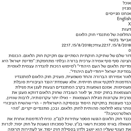
אוכל
מגזין
אנחנו מגייסים
English
X
דעות
החלופה של מתנגדי חוק הלאום
אביעד בקשי
15/8/2018, 22:17
,עודכן
15/8/2018, 22:17
0
דור שלם של שתיקה חוקתית הסתיים עם חקיקת חוק הלאום. הכנסת
הציגה סוף סוף אמירה ערכית ברורה ובלתי מתחמקת: "מדינת ישראל היא
מדינת הלאום של העם היהודי" ו"מימוש הזכות להגדרה עצמית לאומית
במדינת ישראל ייחודי לעם היהודי".
לאור אמירתו הברורה והחד משמעית, מעניק חוק הלאום למתנגדיו
הזדמנות לתקוף אותו חזיתית. אלא שעמדת־הנגד הציבורית סובלת
מעמימות. אמנם נשמעות בקרב המתנגדים הצעות לעגן את מגילת
העצמאות בחוק יסוד, אך לאור העובדה שחוק הלאום דווקא מעגן את
מרבית עקרונות מגילת העצמאות - ואילו יתר עקרונותיה, לרבות שוויון,
כבר מעוגנות בחקיקת היסוד ובפסיקה הישראלית - הרי שהשיח הציבורי
נותר צמא לחלופה מהותית לחוק הלאום. ובכן, מתנגדים יקרים, "מהי
האלטרנטיבה?"
כנגד חוק הלאום הוגשו מספר עתירות לבג"ץ. נניח להזדמנות אחרת את
השאלה באיזו סמכות רשאי בג"ץ, שכל סמכותו נשענת על חוק יסוד, לכרות
את הענף שעליו הוא יושב ולדון בפסילת חוק יסוד. אך לעתירות תרומה