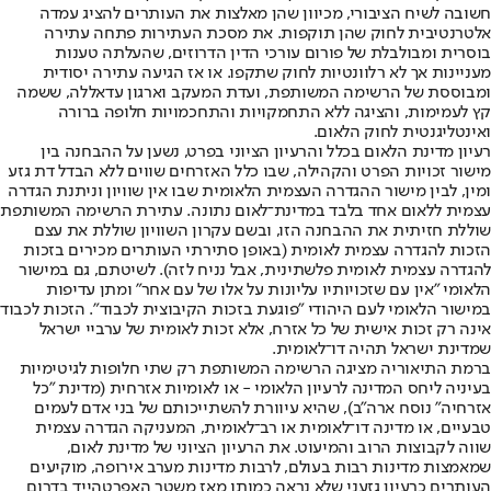
חשובה לשיח הציבורי, מכיוון שהן מאלצות את העותרים להציג עמדה
אלטרנטיבית לחוק שהן תוקפות. את מסכת העתירות פתחה עתירה
בוסרית ומבולבלת של פורום עורכי הדין הדרוזים, שהעלתה טענות
מעניינות אך לא רלוונטיות לחוק שתקפו. או אז הגיעה עתירה יסודית
ומבוססת של הרשימה המשותפת, ועדת המעקב וארגון עדאללה, ששמה
קץ לעמימות, והציגה ללא התחמקויות והתחכמויות חלופה ברורה
ואינטליגנטית לחוק הלאום.
רעיון מדינת הלאום בכלל והרעיון הציוני בפרט, נשען על ההבחנה בין
מישור זכויות הפרט והקהילה, שבו כלל האזרחים שווים ללא הבדל דת גזע
ומין, לבין מישור ההגדרה העצמית הלאומית שבו אין שוויון וניתנת הגדרה
עצמית ללאום אחד בלבד במדינת־לאום נתונה. עתירת הרשימה המשותפת
שוללת חזיתית את ההבחנה הזו, ובשם עקרון השוויון שוללת את עצם
הזכות להגדרה עצמית לאומית (באופן סתירתי העותרים מכירים בזכות
להגדרה עצמית לאומית פלשתינית, אבל נניח לזה). לשיטתם, גם במישור
הלאומי "אין עם שזכויותיו עליונות על אלו של עם אחר" ומתן עדיפות
במישור הלאומי לעם היהודי "פוגעת בזכות הקיבוצית לכבוד". הזכות לכבוד
אינה רק זכות אישית של כל אזרח, אלא זכות לאומית של ערביי ישראל
שמדינת ישראל תהיה דו־לאומית.
ברמת התיאוריה מציגה הרשימה המשותפת רק שתי חלופות לגיטימיות
בעיניה ליחס המדינה לרעיון הלאומי - או לאומיות אזרחית (מדינת "כל
אזרחיה" נוסח ארה"ב), שהיא עיוורת להשתייכותם של בני אדם לעמים
טבעיים, או מדינה דו־לאומית או רב־לאומית, המעניקה הגדרה עצמית
שווה לקבוצות הרוב והמיעוט. את הרעיון הציוני של מדינת לאום,
שמאמצות מדינות רבות בעולם, לרבות מדינות מערב אירופה, מוקיעים
העותרים כרעיון גזעני שלא נראה כמותו מאז משטר האפרטהייד בדרום