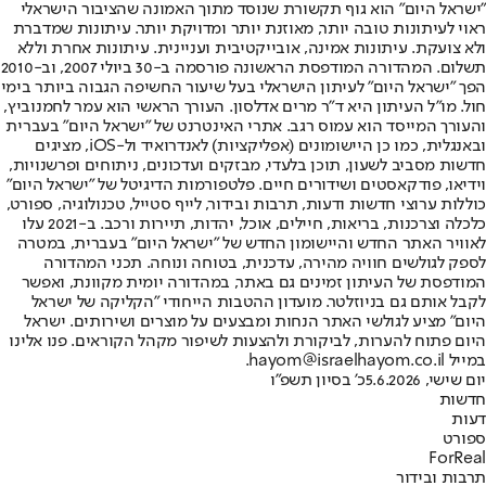
"ישראל היום" הוא גוף תקשורת שנוסד מתוך האמונה שהציבור הישראלי
ראוי לעיתונות טובה יותר, מאוזנת יותר ומדויקת יותר. עיתונות שמדברת
ולא צועקת. עיתונות אמינה, אובייקטיבית ועניינית. עיתונות אחרת וללא
תשלום. המהדורה המודפסת הראשונה פורסמה ב-30 ביולי 2007, וב-2010
הפך "ישראל היום" לעיתון הישראלי בעל שיעור החשיפה הגבוה ביותר בימי
חול. מו"ל העיתון היא ד"ר מרים אדלסון. העורך הראשי הוא עמר לחמנוביץ,
והעורך המייסד הוא עמוס רגב. אתרי האינטרנט של "ישראל היום" בעברית
ובאנגלית, כמו כן היישומונים (אפליקציות) לאנדרואיד ול-iOS, מציגים
חדשות מסביב לשעון, תוכן בלעדי, מבזקים ועדכונים, ניתוחים ופרשנויות,
וידיאו, פודקאסטים ושידורים חיים. פלטפורמות הדיגיטל של "ישראל היום"
כוללות ערוצי חדשות ודעות, תרבות ובידור, לייף סטייל, טכנולוגיה, ספורט,
כלכלה וצרכנות, בריאות, חיילים, אוכל, יהדות, תיירות ורכב. ב-2021 עלו
לאוויר האתר החדש והיישומון החדש של "ישראל היום" בעברית, במטרה
לספק לגולשים חוויה מהירה, עדכנית, בטוחה ונוחה. תכני המהדורה
המודפסת של העיתון זמינים גם באתר, במהדורה יומית מקוונת, ואפשר
לקבל אותם גם בניוזלטר. מועדון ההטבות הייחודי "הקליקה של ישראל
היום" מציע לגולשי האתר הנחות ומבצעים על מוצרים ושירותים. ישראל
היום פתוח להערות, לביקורת ולהצעות לשיפור מקהל הקוראים. פנו אלינו
במייל hayom@israelhayom.co.il.
יום שישי, 5.6.2026
כ' בסיון תשפ"ו
חדשות
דעות
ספורט
ForReal
תרבות ובידור