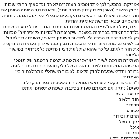
אפריקה. בהמשך לכך מתקוממים העותרים לא רק נגד סעיף ההתיישבות
בחוק הלאום (שאכן מצדיק דיון מורכב יותר), אלא גם נגד הסעיף המעגן את
חוק השבות ואפילו נגד הסעיפים הקובעים שסמלי המדינה, המנונה וחגיה
הרשמיים יבטאו מורשת לאומית יהודית.
בעבר, פסל ביהמ"ש את החלטת ועדת הבחירות המרכזית למנוע מרשימת
בל"ד להתמודד בבחירות בטענה, שקריאתה ל"מדינת כל אזרחיה" מכוונת
רק למישור זכויות הפרט ולא למישור השוויון הלאומי, שאותו צריך לפסול
גם לשיטתו. כעת היוצרות מתהפכות, ובג"ץ מבקש לדון בעתירה התוקפת
את חוק הלאום, על כך שהוא שולל את רעיון מדינת כל אזרחיה במישור
הלאומי.
העתירה תורמת לשיח הישראלי את מה שתרמה ההפגנה של תומכי
הרשימה המשותפת לאחר ההפגנה של חלק מהעדה הדרוזית: חלופה
ברורה וחד־משמעית לחוק הלאום. לציבור הישראלי נותר לבחור בין
העמדות.
ד"ר אביעד בקשי הוא ראש המחלקה המשפטית בפורום קהלת
טעינו? נתקן! אם מצאתם טעות בכתבה, נשמח שתשתפו אותנו
אביעד בקשי
חוק הלאום
מדורים
ספורט
תרבות ובידור
לייף סטייל
אוכל
תיירות
טכנולוגיה ומדע