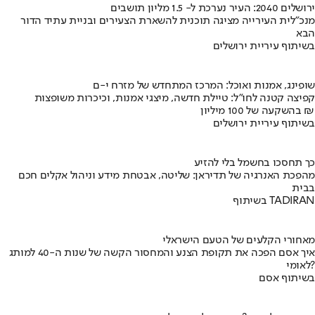
ירושלים 2040: העיר נערכת ל- 1.5 מליון תושבים
מנכ"לית העירייה מציגה תוכנית להשארת הצעירים ובניית עתיד הדור
הבא
בשיתוף עיריית ירושלים
שופינג, אמנות ואוכל: המרכז המתחדש של מזרח י-ם
קפיצה קטנה לחו"ל: טיילת חדשה, מיצגי אמנות, וכיכרות משופצות
בהשקעה של 100 מיליון ₪
בשיתוף עיריית ירושלים
כך תחסכו בחשמל בלי להזיע
מהפכת האנרגיה של תדיראן: שליטה, אבטחת מידע וניהול אקלים חכם
בבית
בשיתוף TADIRAN
מאחורי הקלעים של הטעם הישראלי
איך אסם הפכה את תקופת הצנע והמחסור הקשה של שנות ה-40 למותג
לאומי?
בשיתוף אסם