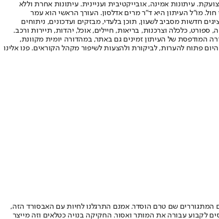
ועקת. עיתונות אמינה, אובייקטיבית ועניינית. עיתונות אחרת וללא
עור החשיפה הגבוה ביותר בימי חול. מו"ל העיתון היא ד"ר מרים אדלסון. העורך הראשי הוא עמר
 והעורך המייסד הוא עמוס רגב. אתרי האינטרנט של "ישראל היום" בעברית ובאנגלית, כמו כן היישומונים (אפליקציות) לאנדרואיד ול-iOS, מציגים חדשות מסביב לשעון, תוכן בלעדי, מבזקים ועדכונים, ניתוחים
, ספורט, כלכלה וצרכנות, בריאות, חיילים, אוכל, יהדות, תיירות ורכב.
דורה המודפסת של העיתון זמינים גם באתר, במהדורה יומית מקוונת,
היום פתוח להערות, לביקורת ולהצעות לשיפור מקהל הקוראים. פנו אלינו
לפי היהודים המתגוררים שם טרם הוסדר. אמנם התרגלנו לחיות עם האבסורד הזה,
ים לקבוע עבורה את המותר ואסור. החקיקה בנויה כטלאים וזה מייצר