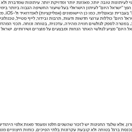
לעיתונות טובה יותר, מאוזנת יותר ומדויקת יותר. עיתונות שמדברת ולא צ
שלום. המהדורה המודפסת הראשונה פורסמה ב-30 ביולי 2007, וב-2010 הפך "ישראל היום" לעיתון הישראלי בעל שי
לחמנוביץ,
ל היום" כוללות ערוצי חדשות ודעות, תרבות ובידור, לייף סטייל, טכנולוגיה
ברית, במטרה לספק לגולשים חוויה מהירה, עדכנית, בטוחה ונוחה. תכני המה
ל היום" מציע לגולשי האתר הנחות ומבצעים על מוצרים ושירותים. ישראל 
יישבות ביהודה ושומרון. אלא שלצד החגיגות יש לזכור שהשנים חלפו ומעמד מאות א
כנסת ברגל בטוחה ולא קובעת עקרונות בלתי הפיכים, כוחות חיצוניים מנס