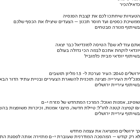
כדאי
להכיר
הטעויות שיחתכו לכם את קצבת הפנסיה
ממשיכת כספים ועד חוסר תכנון – הצעדים שיצילו את הכסף שלכם
בשיתוף מנורה מבטחים
אתם עוד לא שם? הטיסה למונדיאל כבר יצאה
יונדאי לוקחת אתכם לבמה הכי גדולה בעולם
בשיתוף יונדאי מבית כלמוביל
ירושלים 2040: העיר נערכת ל- 1.5 מליון תושבים
מנכ"לית העירייה מציגה תוכנית להשארת הצעירים ובניית עתיד הדור הבא
בשיתוף עיריית ירושלים
שופינג, אמנות ואוכל: המרכז המתחדש של מזרח י-ם
קפיצה קטנה לחו"ל: טיילת חדשה, מיצגי אמנות, וכיכרות משופצות בהשקעה של 100 מיליון ₪
בשיתוף עיריית ירושלים
כך ירושלים ממציאה את עצמה מחדש
לא רק קודש – המהפכה המודרנית שעוברת י-ם מחזירה אותה לפסגת התי