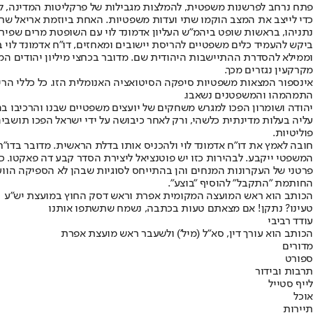
פתח נרחב לפרשנות משפטית, להמלצות מגבילות של פרקליטות המדינה, ל
כדי לייצב את המצב הוקמו שתי ועדות משפטיות. האחת ביוזמת אריאל שרו
נתניהו, בראשות שופט ביהמ"ש העליון אדמונד לוי עם השופטת מרים שפירא ו
ביקש להעמיד כלים משפטיים להריסת יישובים ומאחזים, דו"ח אדמונד לוי
וממילא להסדרת ההתיישבות היהודית שם. מדובר בכחצי מיליון יהודים המת
מקרקעין נגזרים מכך.
אינספור המצאות משפטיות סיפקה הסיטואציה האנומלית הזו. כל כללי הרי
התמהמהו והמשפטנים נשאבו.
יהודה ושומרון הפכו למגרש משחקים של יועצים משפטיים שבנו והרכיבו בה
עליה בעלות מדינתית כלשהי, ורק לאחר כיבושה על ידי ישראל הפכו תוש
פוליטיות.
חובה לאמץ את דו"ח אדמונד לוי ולהכניס אותו בדלת הראשית. מדובר בדו"
המשפטי ייקבע. לבהירות כזו יש פוטנציאל ליצירת הסדר קבע דה פאקטו. 
פרטני של העקרונות המנחים והן בהתייחס לסוגיות שבהן לא הספיקה הוועד
החותמת "התקבל" להוסיף "בוצע".
הכותב הוא ראש המועצה המקומית אפרת וראש דסק החוץ במועצת יש"ע
טעינו? נתקן! אם מצאתם טעות בכתבה, נשמח שתשתפו אותנו
עודד רביבי
הכותב הוא עורך דין, סא"ל (מיל') ולשעבר ראש מועצת אפרת
מדורים
ספורט
תרבות ובידור
לייף סטייל
אוכל
תיירות