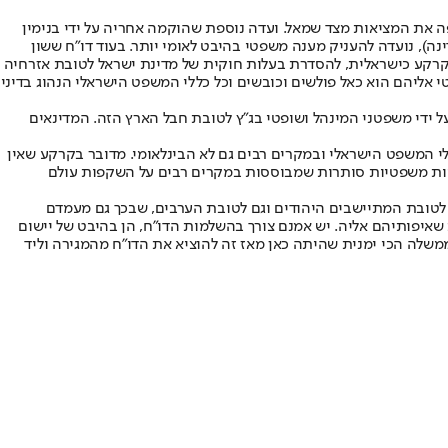
ה את המציאות מצד שמאל. ועדה נוספת שהוקמה אחריה על ידי בנימין
נה), נועדה להעניק מענה משפטי בהיבט לאומי יותר. בעוד דו"ח ששון
הקרקע כישראלית, להסדרת בעלות חוקית של מדינת ישראל לטובת אזרחיה
 אליהם הוא כאל פולשים וכובשים וכל כללי המשפט הישראלי הנהוג בדיני
 ידי משפטני המינהל ושופטי בג"ץ לטובת חבל הארץ הזה. המדינאים
י המשפט הישראלי ובמקרים רבים גם לא הבינלאומי. מדובר בקרקע שאין
ציות משפטיות סותרות שמבוססות במקרים רבים על השקפות עולם
ם לטובת המתיישבים היהודים וגם לטובת הערבים, שבכך גם מעמדם
איפותיהם אליה. יש אמנם צורך בהשלמות הדו"ח, הן בהיבט של יישום
משלה הכי ימנית שהיתה כאן מאז זה להוציא את הדו"ח מהמגירה וליד