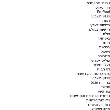
טכנולוגיה ומדע
הורוסקופ
ForReal
מגזין השבוע
דעות
חדשות בארץ
חדשות בעולם
פוליטי
ביטחוני
חינוך
בריאות
משפט
תחבורה
פוליטי-מדיני
כללי ומידע
דף הבית
זמני כניסת וצאת שבת
מגזין השבוע
בחירות 2026
אודות
צור קשר
נבחרת הכתבים והפרשנים
מדיניות פרטיות
הצהרת נגישות
תנאי שימוש