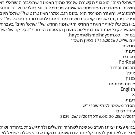
"ישראל היום" הוא גוף תקשורת שנוסד מתוך האמונה שהציבור הישראלי ראוי 
ת
ופרשנויות, וידיאו, פודקאסטים ושידורים חיים. פלטפורמות הדיגיטל של "ישרא
ב-2021 עלו לאוויר האתר החדש והיישומון החדש של "ישראל היום" בע
ואפשר לקבל אותם גם בניוזלטר. מועדון ההטבות הייחודי "הקליקה של ישרא
במייל hayom@israelhayom.co.il.
יום שלישי, 2.6.2026
י"ז בסיון תשפ"ו
חדשות
דעות
ספורט
ForReal
תרבות ובידור
אוכל
מגזין
אנחנו מגייסים
English
X
דעות
הסדר משפטי למתיישבי יו"ש
עודד רביבי
25/9/2017, 00:00
,עודכן
26/9/2017, 21:39
0
בגוש עציון יציינו הערב 50 שנה לשחרור ירושלים ולהת
אבל זה לא הופך להיות קל יותר עם השנים. במקום שבו ממשלת ישראל לא נ