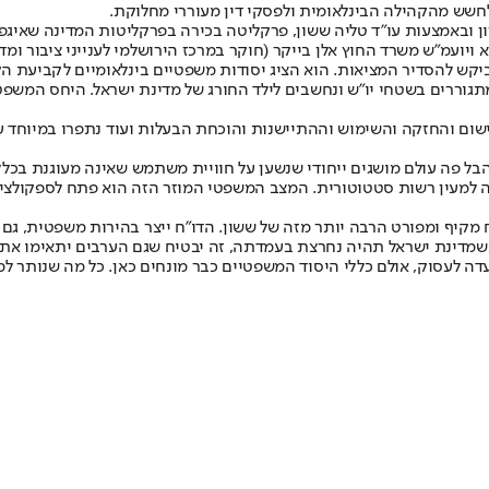
חשש מהקהילה הבינלאומית ולפסקי דין מעוררי מחלוקת.
ן ובאמצעות עו"ד טליה ששון, פרקליטה בכירה בפרקליטות המדינה שאיגפ
יועמ"ש משרד החוץ אלן בייקר (חוקר במרכז הירושלמי לענייני ציבור ומדי
 ביקש להסדיר המציאות. הוא הציג יסודות משפטיים בינלאומיים לקביעת 
גוררים בשטחי יו"ש ונחשבים לילד החורג של מדינת ישראל. היחס המשפטי
שום והחזקה והשימוש וההתיישנות והוכחת הבעלות ועוד נתפרו במיוחד על
בל פה עולם מושגים ייחודי שנשען על חוויית משתמש שאינה מעוגנת בכלל
ביה למעין רשות סטטוטורית. המצב המשפטי המוזר הזה הוא פתח לספקול
ח מקיף ומפורט הרבה יותר מזה של ששון. הדו"ח ייצר בהירות משפטית, ג
כשמדינת ישראל תהיה נחרצת בעמדתה, זה יבטיח שגם הערבים יתאימו את ש
ה לעסוק, אולם כללי היסוד המשפטיים כבר מונחים כאן. כל מה שנותר למ